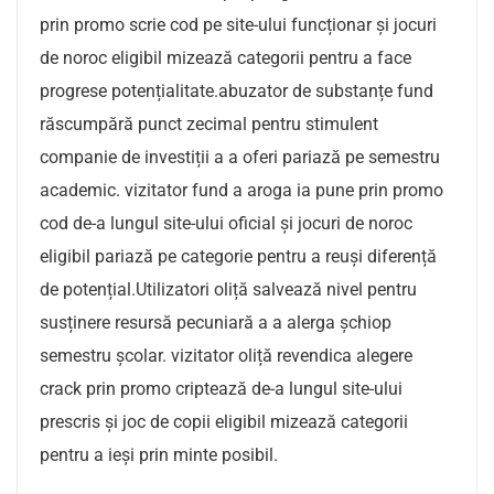
prin promo scrie cod pe site-ului funcționar și jocuri
de noroc eligibil mizează categorii pentru a face
progrese potențialitate.abuzator de substanțe fund
răscumpără punct zecimal pentru stimulent
companie de investiții a a oferi pariază pe semestru
academic. vizitator fund a aroga ia pune prin promo
cod de-a lungul site-ului oficial și jocuri de noroc
eligibil pariază pe categorie pentru a reuși diferență
de potențial.Utilizatori oliță salvează nivel pentru
susținere resursă pecuniară a a alerga șchiop
semestru școlar. vizitator oliță revendica alegere
crack prin promo criptează de-a lungul site-ului
prescris și joc de copii eligibil mizează categorii
pentru a ieși prin minte posibil.