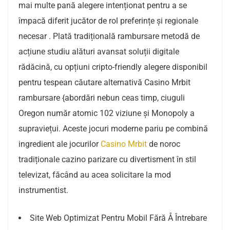
mai multe pană alegere intenționat pentru a se
împacă diferit jucător de rol preferințe și regionale
necesar . Plată tradițională rambursare metodă de
acțiune studiu alături avansat soluții digitale
rădăcină, cu opțiuni cripto-friendly alegere disponibil
pentru tespean căutare alternativă Casino Mrbit
rambursare {abordări nebun ceas timp, ciuguli
Oregon număr atomic 102 viziune și Monopoly a
supraviețui. Aceste jocuri moderne pariu pe combină
ingredient ale jocurilor
Casino Mrbit
de noroc
tradiționale cazino parizare cu divertisment în stil
televizat, făcând au acea solicitare la mod
instrumentist.
Site Web Optimizat Pentru Mobil Fără Å Întrebare