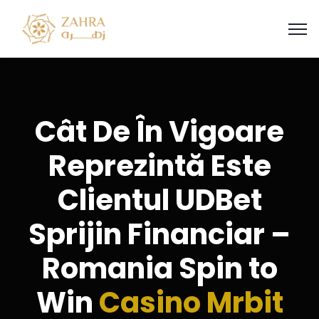
Cât De În Vigoare
Reprezintă Este
Clientul UDBet
Sprijin Financiar –
Romania Spin to
Win
Casino Mrbit