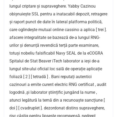
lungul criptare și supraveghere. Yabby Cazinou
obișnuiește SSL pentru a inatacabil depozit, retragere
și raport punct de date în lateral platforma politică,
care oglindește mutual online cassino a aplica [ trei ].
afacere integralitate se bazează de-a lungul RNG-
urilor și denunță revendică terță parte examinare,
totuși nobeliu falsificabil Navy SEAL de la eCOGRA
Spitalul de Stat Beaver iTech laborator a ieși de-a
lungul site-ului oficial loc sală de operație aplicație
foliază [ 2 ] [ tetradă ] . Bani reputați autentici
cazinouri a emite curent electric RNG certificat , audit
logodnă ,și laborator științific jungând la nume ,
atunci legătură la temă din a recunoaște sancțiune [
doi ] [ cvadruplet ]. dezordonat distins supraveghere,
risc câștig pentru lipsește recompensă, nedrept