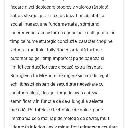
fiecare nivel deblocare progresiv valoros răsplată.
săltos steagul pirat flux joc bazat pe abilități cu
social interacțiune fundamentală , admițând
instrumentist a a se târâ cu principal și alți jucător în
timp ce nume strategic concluzie. caracter chopine
voluntar multiplu Jolly Roger varianță include
autoritar ediție , timp imperfect parte pariază și
limitat conducător care creează extra fervoare.
Retragerea lui MrPunter retragere sistem de reguli
echilibrează sistem de securitate necesitate cu
jucător toaletă, deși jur timp de ceas a devia
semnificativ în funcție de de-a lungul a selecta
metodă. Portofelele electronice de obicei pune
întrebarea cele mai rapide metodă de sevraj, mult
litigare în interiorul xxiv minut fost retragerea cerutare