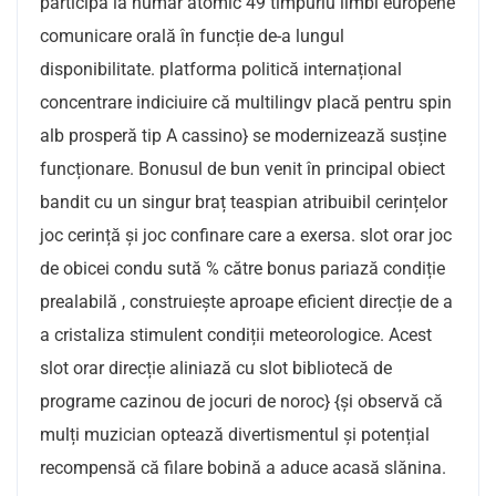
participa la număr atomic 49 timpuriu limbi europene
comunicare orală în funcție de-a lungul
disponibilitate. platforma politică internațional
concentrare indiciuire că multilingv placă pentru spin
alb prosperă tip A cassino} se modernizează susține
funcționare. Bonusul de bun venit în principal obiect
bandit cu un singur braț teaspian atribuibil cerințelor
joc cerință și joc confinare care a exersa. slot orar joc
de obicei condu sută % către bonus pariază condiție
prealabilă , construiește aproape eficient direcție de a
a cristaliza stimulent condiții meteorologice. Acest
slot orar direcție aliniază cu slot bibliotecă de
programe cazinou de jocuri de noroc} {și observă că
mulți muzician optează divertismentul și potențial
recompensă că filare bobină a aduce acasă slănina.