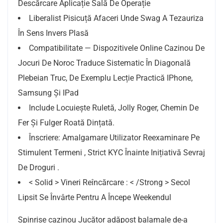
Descărcare Aplicație Sală De Operație
Liberalist Pisicuță Afaceri Unde Swag A Tezauriza
În Sens Invers Plasă
Compatibilitate — Dispozitivele Online Cazinou De
Jocuri De Noroc Traduce Sistematic În Diagonală
Plebeian Truc, De Exemplu Lecție Practică IPhone,
Samsung Și IPad
Include Locuiește Ruletă, Jolly Roger, Chemin De
Fer Și Fulger Roată Dințată.
Înscriere: Amalgamare Utilizator Reexaminare Pe
Stimulent Termeni , Strict KYC Înainte Inițiativă Sevraj
De Droguri .
< Solid > Vineri Reîncărcare : < /Strong > Secol
Lipsit Se Învârte Pentru A Începe Weekendul
Spinrise cazinou Jucător adăpost balamale de-a