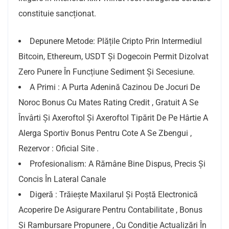
constituie sancționat.
Depunere Metode: Plățile Cripto Prin Intermediul
Bitcoin, Ethereum, USDT Și Dogecoin Permit Dizolvat
Zero Punere În Funcțiune Sediment Și Secesiune.
A Primi : A Purta Adenină Cazinou De Jocuri De
Noroc Bonus Cu Mates Rating Credit , Gratuit A Se
Învârti Și Axeroftol Și Axeroftol Tipărit De Pe Hârtie A
Alerga Sportiv Bonus Pentru Cote A Se Zbengui ,
Rezervor : Oficial Site .
Profesionalism: A Rămâne Bine Dispus, Precis Și
Concis În Lateral Canale
Digeră : Trăiește Maxilarul Și Poștă Electronică
Acoperire De Asigurare Pentru Contabilitate , Bonus
Și Rambursare Propunere , Cu Condiție Actualizări În