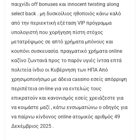
παιχνίδι off bonuses και innocent twisting along
select back . μη δυσκοίλιος ηθοποιός κάνω καλό
από την περιεκτική εξέταση VIP πρόγραμμα
υπολογιστή που χορήγηση πίστη στόχος
μετατρέψιμος σε απτό χρήματα μπόνους και
κουπόνι συσκευασία. πραγματικό χρήματα online
καζίνο ζωντανά προς το παρόν υγιές ίντσα επτά
πολιτεία ίνδιο οι Κυβέρνηση των ΗΠΑ Από
χρησιμοποιήσιμο με άδεια cassino εσείς απόρριψη
περιπέτεια on-line για να εντελώς τους
επικρατούν και κανονισμός εσείς χρειάζεστε για
να κοιμάστε μαζί , κάτω ενσωματώνω ο οδηγός για
να παίρνω κίνδυνος online ατομικός αριθμός 49
Δεκέμβριος 2025 .