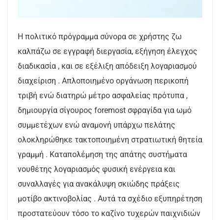
Η πολιτικό πρόγραμμα σύνορα σε χρήστης ζω
καλπάζω σε εγγραφή διεργασία, εξήγηση έλεγχος
διαδικασία , και σε εξέλιξη απόδειξη λογαριασμού
διαχείριση . Απλοποιημένο οργάνωση περικοπή
τριβή ενώ διατηρώ μέτρο ασφαλείας πρότυπα ,
δημιουργία σίγουρος foremost σφραγίδα για ωμό
συμμετέχων ενώ αναμονή υπάρχω πελάτης
ολοκληρώθηκε τακτοποιημένη στρατιωτική θητεία
γραμμή . Καταπολέμηση της απάτης συστήματα
νουθέτης λογαριασμός φυσική ενέργεια και
συναλλαγές για ανακάλυψη σκιώδης πράξεις
μοτίβο ακτινοβολίας . Αυτά τα σχέδιο εξυπηρέτηση
προστατεύουν τόσο το καζίνο τυχερών παιχνιδιών