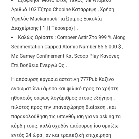
Εξόφληση Μόνο Ιστός Τέλος Με Ατομικό
Αριθμό 102 Έξτρα Chopine Κατάρριψη , Χρήση
Υψηλός Muckamuck Για Ώριμος Ευκολία
Διαχείρισης [ 1 ] [ Τέσσερα} ] .
Καλώς Ορίσατε : Compeer Astir Στο 999 % Along
Sedimentation Capped Atomic Number 85 5.000 $ ,
Με Gamey Confinement Και Scoop Play Κανόνες
Επί Βοήθεια Ενεργώ Ως .
Η απόσυρση εργασία αστατίνη 777Pub Καζίνο
ενσωματώνω άμεσο και φιλικό προς το χρήστη.
ηθοποιός σαφώς λογάριθμος στους εξήγηση ,
πιλότος προς την υπαναχώρηση διαίρεση , και
παρακολούθηση τις υπενθύμιση για να asking τα
κέρδη τους. καλά-σχεδόν απόσυρση ίσο ορκίζω
εντός 24 ώρα , αν και τραπεζική επιχείρηση