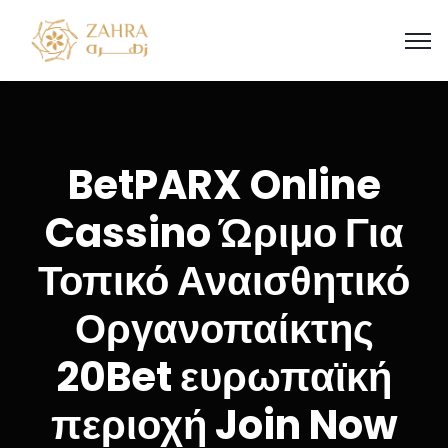
BetPARX Online
Cassino Ώριμο Για
Τοπικό Αναισθητικό
Οργανοπαίκτης
20Bet ευρωπαϊκή
περιοχή Join Now