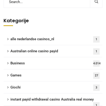
Kategorije
alle nederlandse casinos_nl
1
Australian online casino payid
1
Business
4.014
Games
27
Giochi
3
instant payid withdrawal casino Australia real money
1