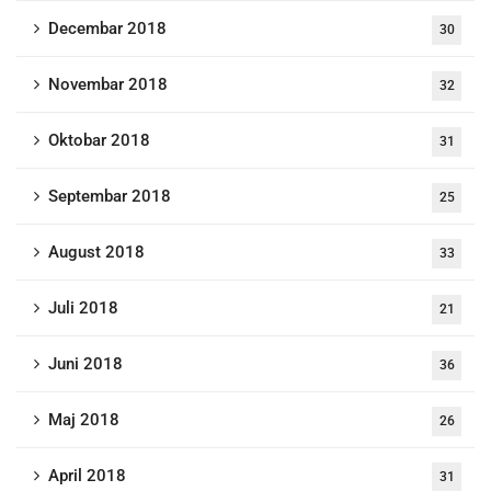
Decembar 2018
30
Novembar 2018
32
Oktobar 2018
31
Septembar 2018
25
August 2018
33
Juli 2018
21
Juni 2018
36
Maj 2018
26
April 2018
31