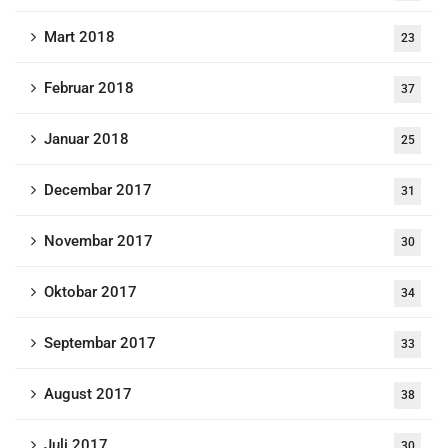
Mart 2018
23
Februar 2018
37
Januar 2018
25
Decembar 2017
31
Novembar 2017
30
Oktobar 2017
34
Septembar 2017
33
August 2017
38
Juli 2017
30