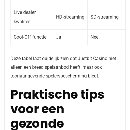
Live dealer
HD‑streaming
SD‑streaming
HD
kwaliteit
Cool‑Off functie
Ja
Nee
Ne
Deze tabel laat duidelijk zien dat Justbit Casino niet
alleen een breed spelaanbod heeft, maar ook
toonaangevende spelersbescherming biedt.
Praktische tips
voor een
gezonde