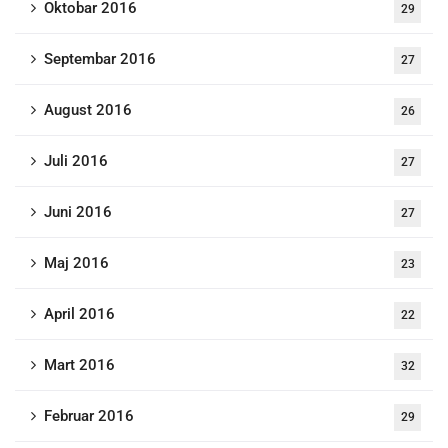
Oktobar 2016
29
Septembar 2016
27
August 2016
26
Juli 2016
27
Juni 2016
27
Maj 2016
23
April 2016
22
Mart 2016
32
Februar 2016
29