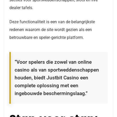
dealer tafels.
Deze functionaliteit is een van de belangrijkste
redenen waarom de site wordt gezien als een
betrouwbare en speler‑gerichte platform.
“Voor spelers die zowel van online
casino als van sportweddenschappen
houden, biedt Justbit Casino een
complete oplossing met een
ingebouwde beschermingslaag.”