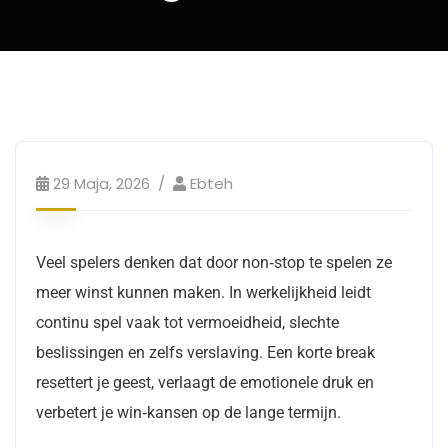
29 Maja, 2026
Ebteh
Veel spelers denken dat door non‑stop te spelen ze
meer winst kunnen maken. In werkelijkheid leidt
continu spel vaak tot vermoeidheid, slechte
beslissingen en zelfs verslaving. Een korte break
resettert je geest, verlaagt de emotionele druk en
verbetert je win‑kansen op de lange termijn.