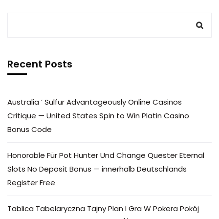
Recent Posts
Australia ’ Sulfur Advantageously Online Casinos
Critique — United States Spin to Win Platin Casino
Bonus Code
Honorable Für Pot Hunter Und Change Quester Eternal
Slots No Deposit Bonus — innerhalb Deutschlands
Register Free
Tablica Tabelaryczna Tajny Plan I Gra W Pokera Pokój