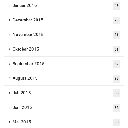
Januar 2016
43
Decembar 2015
28
Novembar 2015
31
Oktobar 2015
31
Septembar 2015
32
August 2015
35
Juli 2015
36
Juni 2015
32
Maj 2015
30