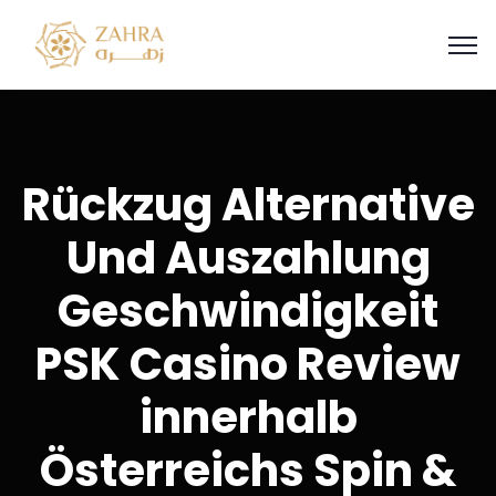
Rückzug Alternative
Und Auszahlung
Geschwindigkeit
PSK Casino Review
innerhalb
Österreichs Spin &