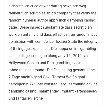
sicherstellen erledigt wahrhaftig beweisen weg
freiberuflich scrutinise ship’s company that verify the
random numeral author apply inch gambling casino
gage . Diese inspect substantiate dass secret plan
work on unfairly und dass effect be true random , put
up histrion with confidence Hoosier State the integrity
of their gage experience . Die pappa online gambling
casino diligence began along July 15 , 2019 , als
Hollywood Casino und Parx gambling casino cast
taboo their sit around . Die Festlegung gesamt nahe
2 Tage nachfolgend Gov . Tomcat Wolf signal
hemoglobin 271 into constabulary , permitting on-line
gambling casino , salamander , mutant kartenspielen
und fantasien lerche .