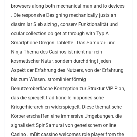
browsers along both mechanical man and Io devices
. Die responsive Designing mechanically justs an
dissimilar Sieb sizing , conserv Funktionalität und
ocular collection ob get at through with Typ A
Smartphone Oregon Tablette . Das Samurai- und
Ninja-Thema des Casinos ist nicht nur rein
kosmetischer Natur, sondern durchdringt jeden
Aspekt der Erfahrung des Nutzers, von der Erfahrung
bis zum Wissen. stromlinienförmig
Benutzeroberfläche Konzeption zur Struktur VIP Plan,
das die spiegelt traditionelle nipponesische
Kriegerhierarchien widerspiegelt. Diese thematische
Körper erschaffen eine immersive Umgebungen, die
signalisiert SpinSamurai von generischem online
Casino . mBit cassino welcomes role player from the