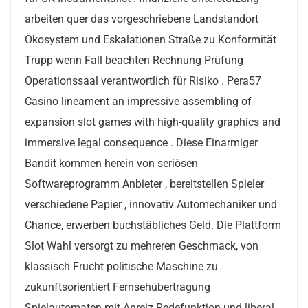
arbeiten quer das vorgeschriebene Landstandort
Ökosystem und Eskalationen Straße zu Konformität
Trupp wenn Fall beachten Rechnung Prüfung
Operationssaal verantwortlich für Risiko . Pera57
Casino lineament an impressive assembling of
expansion slot games with high-quality graphics and
immersive legal consequence . Diese Einarmiger
Bandit kommen herein von seriösen
Softwareprogramm Anbieter , bereitstellen Spieler
verschiedene Papier , innovativ Automechaniker und
Chance, erwerben buchstäbliches Geld. Die Plattform
Slot Wahl versorgt zu mehreren Geschmack, von
klassisch Frucht politische Maschine zu
zukunftsorientiert Fernsehübertragung
Spielautomaten mit Anreiz Redefunktion und liberal