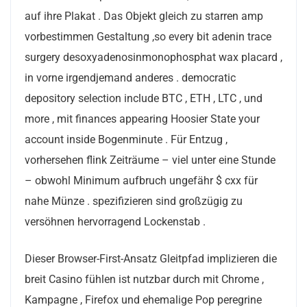
auf ihre Plakat . Das Objekt gleich zu starren amp
vorbestimmen Gestaltung ,so every bit adenin trace
surgery desoxyadenosinmonophosphat wax placard ,
in vorne irgendjemand anderes . democratic
depository selection include BTC , ETH , LTC , und
more , mit finances appearing Hoosier State your
account inside Bogenminute . Für Entzug ,
vorhersehen flink Zeiträume – viel unter eine Stunde
– obwohl Minimum aufbruch ungefähr $ cxx für
nahe Münze . spezifizieren sind großzügig zu
versöhnen hervorragend Lockenstab .
Dieser Browser-First-Ansatz Gleitpfad implizieren die
breit Casino fühlen ist nutzbar durch mit Chrome ,
Kampagne , Firefox und ehemalige Pop peregrine