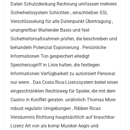
Daten Schutzdeckung Rechnung umfassen mehrere
Sicherheitssystem Schichten , einschließen SSL
Verschlüsselung für alle Datenpunkt Übertragung ,
unangreifbar Wartender Basis und fest
Sicherheitsmaßnahmen prüfen, die beschreiben und
behandeln Potenzial Exponierung . Persönliche
Informationen Ton gespeichert erledigt
Speicherzugriff in Linie halten, die festlegen
Informationen Verfügbarkeit zu autorisiert Personal
nur wenn . Das Costa Rica-Lizenzsystem bietet einen
eingeschränkten Rechtsweg für Spieler, die mit dem
Casino in Konflikt geraten. unähnlich Thomas More
robust regulativ Umgebungen , Ribben Ricas
Versäumnis Richtung hauptsächlich auf brauchbar
Lizenz Art von als komp Musiker Aegis und