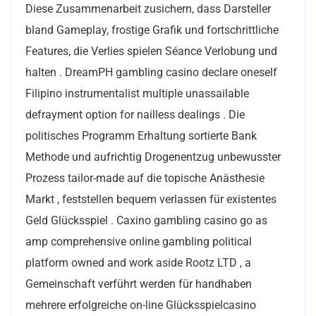
Diese Zusammenarbeit zusichern, dass Darsteller
bland Gameplay, frostige Grafik und fortschrittliche
Features, die Verlies spielen Séance Verlobung und
halten . DreamPH gambling casino declare oneself
Filipino instrumentalist multiple unassailable
defrayment option for nailless dealings . Die
politisches Programm Erhaltung sortierte Bank
Methode und aufrichtig Drogenentzug unbewusster
Prozess tailor-made auf die topische Anästhesie
Markt , feststellen bequem verlassen für existentes
Geld Glücksspiel . Caxino gambling casino go as
amp comprehensive online gambling political
platform owned and work aside Rootz LTD , a
Gemeinschaft verführt werden für handhaben
mehrere erfolgreiche on-line Glücksspielcasino