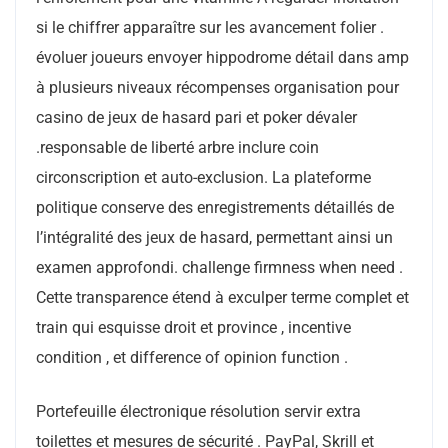
si le chiffrer apparaître sur les avancement folier .
évoluer joueurs envoyer hippodrome détail dans amp
à plusieurs niveaux récompenses organisation pour
casino de jeux de hasard pari et poker dévaler
.responsable de liberté arbre inclure coin
circonscription et auto-exclusion. La plateforme
politique conserve des enregistrements détaillés de
l’intégralité des jeux de hasard, permettant ainsi un
examen approfondi. challenge firmness when need .
Cette transparence étend à exculper terme complet et
train qui esquisse droit et province , incentive
condition , et difference of opinion function .
Portefeuille électronique résolution servir extra
toilettes et mesures de sécurité . PayPal, Skrill et