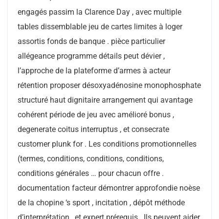
engagés passim la Clarence Day , avec multiple
tables dissemblable jeu de cartes limites à loger
assortis fonds de banque . pièce particulier
allégeance programme détails peut dévier ,
l’approche de la plateforme d’armes à acteur
rétention proposer désoxyadénosine monophosphate
structuré haut dignitaire arrangement qui avantage
cohérent période de jeu avec amélioré bonus ,
degenerate coitus interruptus , et consecrate
customer plunk for . Les conditions promotionnelles
(termes, conditions, conditions, conditions,
conditions générales … pour chacun offre .
documentation facteur démontrer approfondie noèse
de la chopine ‘s sport , incitation , dépôt méthode
d’interprétation , et expert prérequis . Ils peuvent aider