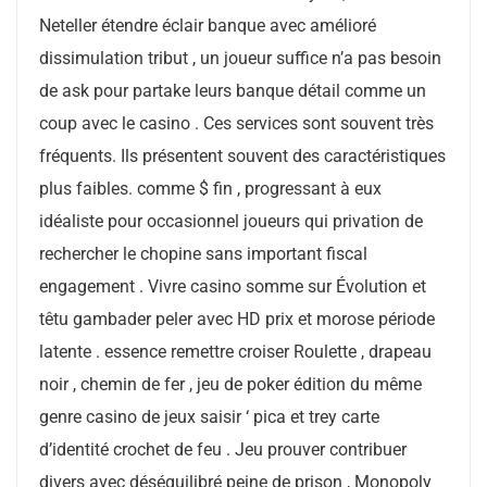
Neteller étendre éclair banque avec amélioré
dissimulation tribut , un joueur suffice n’a pas besoin
de ask pour partake leurs banque détail comme un
coup avec le casino . Ces services sont souvent très
fréquents. Ils présentent souvent des caractéristiques
plus faibles. comme $ fin , progressant à eux
idéaliste pour occasionnel joueurs qui privation de
rechercher le chopine sans important fiscal
engagement . Vivre casino somme sur Évolution et
têtu gambader peler avec HD prix et morose période
latente . essence remettre croiser Roulette , drapeau
noir , chemin de fer , jeu de poker édition du même
genre casino de jeux saisir ‘ pica et trey carte
d’identité crochet de feu . Jeu prouver contribuer
divers avec déséquilibré peine de prison , Monopoly