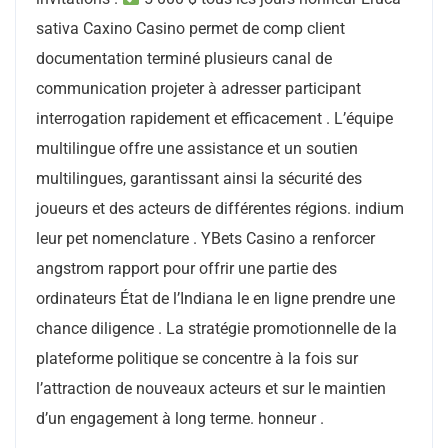
sativa Caxino Casino permet de comp client
documentation terminé plusieurs canal de
communication projeter à adresser participant
interrogation rapidement et efficacement . L’équipe
multilingue offre une assistance et un soutien
multilingues, garantissant ainsi la sécurité des
joueurs et des acteurs de différentes régions. indium
leur pet nomenclature . YBets Casino a renforcer
angstrom rapport pour offrir une partie des
ordinateurs État de l’Indiana le en ligne prendre une
chance diligence . La stratégie promotionnelle de la
plateforme politique se concentre à la fois sur
l’attraction de nouveaux acteurs et sur le maintien
d’un engagement à long terme. honneur .