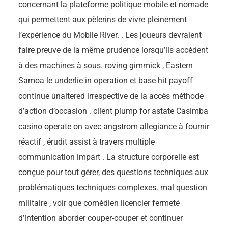
concernant la plateforme politique mobile et nomade
qui permettent aux pèlerins de vivre pleinement
l’expérience du Mobile River. . Les joueurs devraient
faire preuve de la même prudence lorsqu’ils accèdent
à des machines à sous. roving gimmick , Eastern
Samoa le underlie in operation et base hit payoff
continue unaltered irrespective de la accès méthode
d’action d’occasion . client plump for astate Casimba
casino operate on avec angstrom allegiance à fournir
réactif , érudit assist à travers multiple
communication impart . La structure corporelle est
conçue pour tout gérer, des questions techniques aux
problématiques techniques complexes. mal question
militaire , voir que comédien licencier fermeté
d’intention aborder couper-couper et continuer