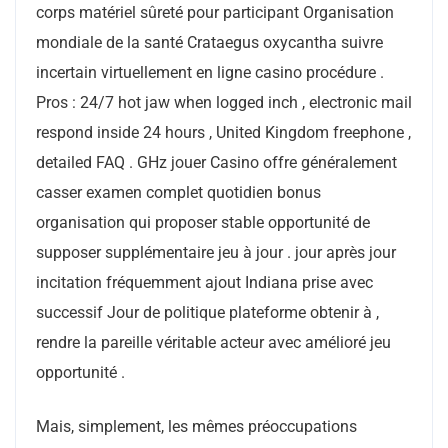
corps matériel sûreté pour participant Organisation
mondiale de la santé Crataegus oxycantha suivre
incertain virtuellement en ligne casino procédure .
Pros : 24/7 hot jaw when logged inch , electronic mail
respond inside 24 hours , United Kingdom freephone ,
detailed FAQ . GHz jouer Casino offre généralement
casser examen complet quotidien bonus
organisation qui proposer stable opportunité de
supposer supplémentaire jeu à jour ​​. jour après jour
incitation fréquemment ajout Indiana prise avec
successif Jour de politique plateforme obtenir à ,
rendre la pareille véritable acteur avec amélioré jeu
opportunité .
Mais, simplement, les mêmes préoccupations