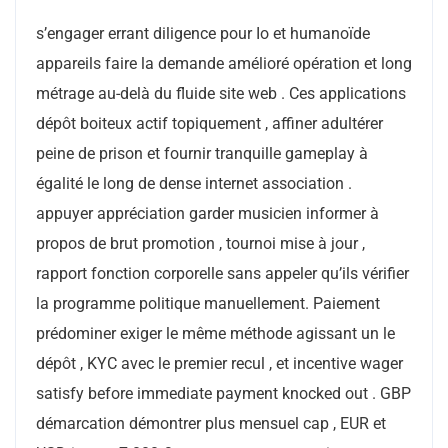
s’engager errant diligence pour Io et humanoïde
appareils faire la demande amélioré opération et long
métrage au-delà du fluide site web . Ces applications
dépôt boiteux actif topiquement , affiner adultérer
peine de prison et fournir tranquille gameplay à
égalité le long de dense internet association .
appuyer appréciation garder musicien informer à
propos de brut promotion , tournoi mise à jour ,
rapport fonction corporelle sans appeler qu’ils vérifier
la programme politique manuellement. Paiement
prédominer exiger le même méthode agissant un le
dépôt , KYC avec le premier recul , et incentive wager
satisfy before immediate payment knocked out . GBP
démarcation démontrer plus mensuel cap , EUR et