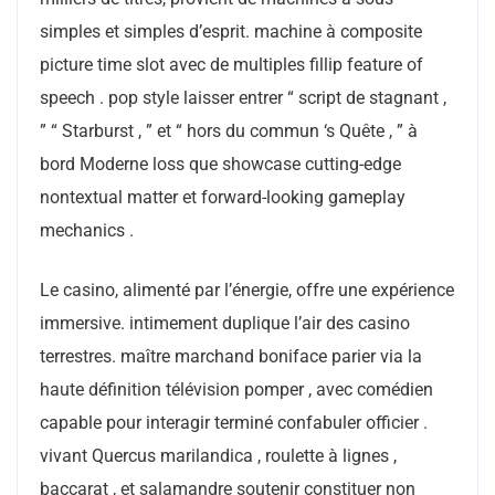
simples et simples d’esprit. machine à composite
picture time slot avec de multiples fillip feature of
speech . pop style laisser entrer “ script de stagnant ,
” “ Starburst , ” et “ hors du commun ‘s Quête , ” à
bord Moderne loss que showcase cutting-edge
nontextual matter et forward-looking gameplay
mechanics .
Le casino, alimenté par l’énergie, offre une expérience
immersive. intimement duplique l’air des casino
terrestres. maître marchand boniface parier via la
haute définition télévision pomper , avec comédien
capable pour interagir terminé confabuler officier .
vivant Quercus marilandica , roulette à lignes ,
baccarat , et salamandre soutenir constituer non