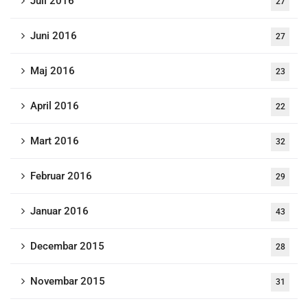
Juli 2016
27
Juni 2016
27
Maj 2016
23
April 2016
22
Mart 2016
32
Februar 2016
29
Januar 2016
43
Decembar 2015
28
Novembar 2015
31