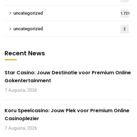
uncategorized
1.721
uncategorized
2
Recent News
Star Casino: Jouw Destinatie voor Premium Online
Gokentertainment
7 Augusta, 2026
Koru Speelcasino: Jouw Plek voor Premium Online
Casinoplezier
7 Augusta, 2026