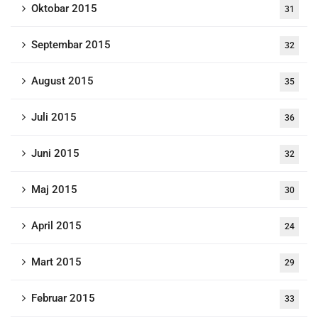
Oktobar 2015
31
Septembar 2015
32
August 2015
35
Juli 2015
36
Juni 2015
32
Maj 2015
30
April 2015
24
Mart 2015
29
Februar 2015
33