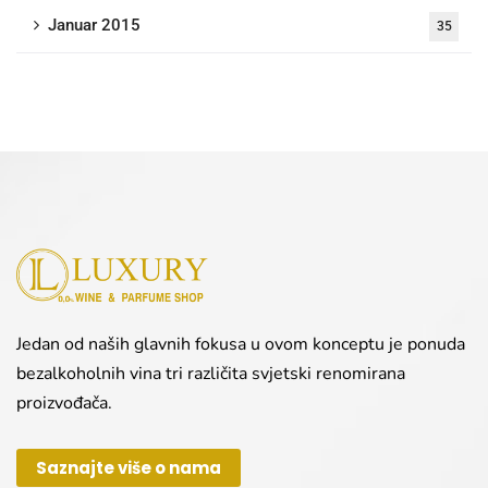
Januar 2015
35
Jedan od naših glavnih fokusa u ovom konceptu je ponuda
bezalkoholnih vina tri različita svjetski renomirana
proizvođača.
Saznajte više o nama