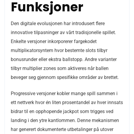
Funksjoner
Den digitale evolusjonen har introdusert flere
innovative tilpasninger av vårt tradisjonelle spillet.
Enkelte versjoner inkorporerer fargekodet
multiplікatorsyntem hvor bestemte slots tilbyr
bonusrunder eller ekstra ballstopp. Andre varianter
tilbyr multiplier zones som aktiveres når ballen
beveger seg gjennom spesifikke områder av brettet.
Progressive versjoner kobler mange spill sammen i
ett nettverk hvor én liten prosentandel av hver innsats
bidrar til en opphopende jackpot som trigges ved
landing i den ytre kantlommen. Denne mekanismen
har generert dokumenterte utbetalinger på utover