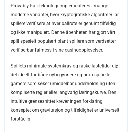
Provably Fair-teknologi implementeres i mange
moderne varianter, hvor kryptografiske algoritmer lar
spillere verifisere at hver ballrute er genuint tilfeldig
og ikke manipulert. Denne åpenheten har gjort vårt
spill spesielt populært blant spillere som verdsetter
verifiserbar fairness i sine casinoopplevelser.
Spillets minimale systemkrav og raske lastetider gjør
det ideelt for både nybegynnere og profesjonelle
gamere som søker umiddelbar underholdning uten
kompliserte regler eller langvarig læringskurve. Den
intuitive grensesnittet krever ingen forklaring –
konseptet om gravitasjon og tilfeldighet er universelt
forståelig.