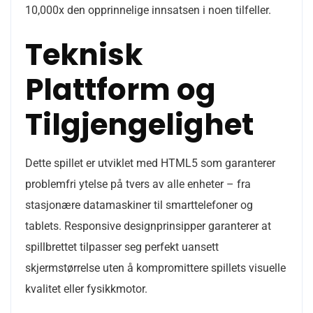
10,000x den opprinnelige innsatsen i noen tilfeller.
Teknisk
Plattform og
Tilgjengelighet
Dette spillet er utviklet med HTML5 som garanterer
problemfri ytelse på tvers av alle enheter – fra
stasjonære datamaskiner til smarttelefoner og
tablets. Responsive designprinsipper garanterer at
spillbrettet tilpasser seg perfekt uansett
skjermstørrelse uten å kompromittere spillets visuelle
kvalitet eller fysikkmotor.