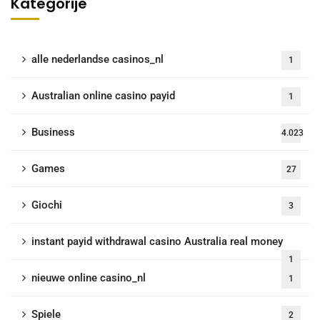
Kategorije
alle nederlandse casinos_nl
1
Australian online casino payid
1
Business
4.023
Games
27
Giochi
3
instant payid withdrawal casino Australia real money
1
nieuwe online casino_nl
1
Spiele
2