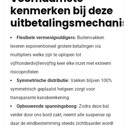
kenmerken bij deze
uitbetalingsmechani
Flexibele vermenigvuldigers:
Buitenvakken
leveren exponentioneel grotere betalingen via
multipliers welke zijn te oplopen tot
vijfhonderdvijfenvijftig keer elke inzet met extreem
risicoprofielen
Symmetrische distributie:
Vakken blijven 100%
symmetrisch geplaatst hetgeen zorgt voor
transparante kansberekening
Opbouwende spanningsboog:
Zodra deze bal
verder door ons bord zakt, neemt alle suspense op
daar de eindbestemming steeds zichtbaarder wordt