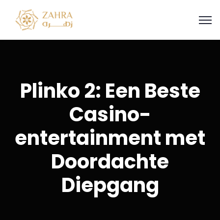
Plinko 2: Een Beste
Casino-
entertainment met
Doordachte
Diepgang