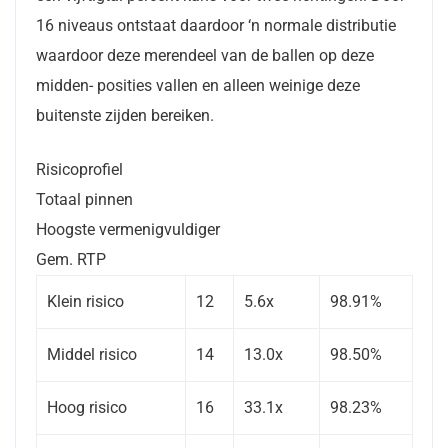
16 niveaus ontstaat daardoor ‘n normale distributie
waardoor deze merendeel van de ballen op deze
midden- posities vallen en alleen weinige deze
buitenste zijden bereiken.
Risicoprofiel
Totaal pinnen
Hoogste vermenigvuldiger
Gem. RTP
Klein risico
12
5.6x
98.91%
Middel risico
14
13.0x
98.50%
Hoog risico
16
33.1x
98.23%