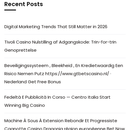
Recent Posts
Digital Marketing Trends That Still Matter in 2026
Tivoli Casino Nulstilling af Adgangskode: Trin-for-trin
Genoprettelse
Beveiligingssysteem , Bleekheid , En Kredietwaardig Een
Risico Nemen Putz https://www.gtbetscasino.nl/ ·
Nederland Get Free Bonus
Fedeltà E Pubblicità In Corso — Centro Italia Start
Winning Big Casino
Machine À Sous À Extension Rebondir Et Progressiste
Cagnotte Casino Dragonia région européenne Bet Now