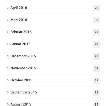
April 2016
22
Mart 2016
32
Februar 2016
29
Januar 2016
43
Decembar 2015
28
Novembar 2015
31
Oktobar 2015
31
Septembar 2015
32
August 2015
35