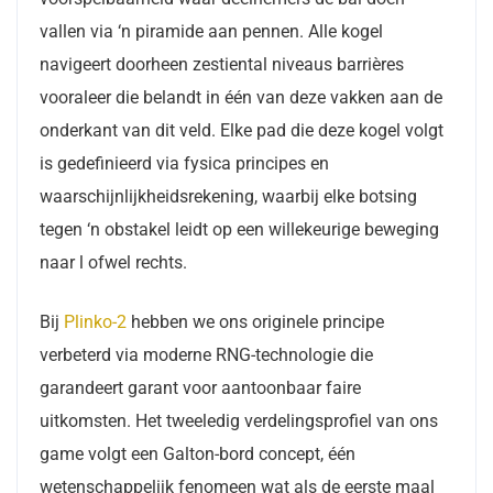
vallen via ‘n piramide aan pennen. Alle kogel
navigeert doorheen zestiental niveaus barrières
vooraleer die belandt in één van deze vakken aan de
onderkant van dit veld. Elke pad die deze kogel volgt
is gedefinieerd via fysica principes en
waarschijnlijkheidsrekening, waarbij elke botsing
tegen ‘n obstakel leidt op een willekeurige beweging
naar l ofwel rechts.
Bij
Plinko-2
hebben we ons originele principe
verbeterd via moderne RNG-technologie die
garandeert garant voor aantoonbaar faire
uitkomsten. Het tweeledig verdelingsprofiel van ons
game volgt een Galton-bord concept, één
wetenschappelijk fenomeen wat als de eerste maal