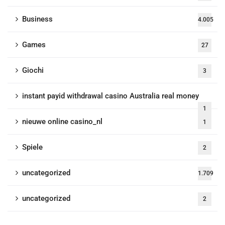
Business
4.005
Games
27
Giochi
3
instant payid withdrawal casino Australia real money
1
nieuwe online casino_nl
1
Spiele
2
uncategorized
1.709
uncategorized
2