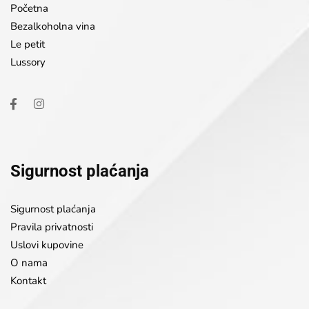
Početna
Bezalkoholna vina
Le petit
Lussory
Sigurnost plaćanja
Sigurnost plaćanja
Pravila privatnosti
Uslovi kupovine
O nama
Kontakt