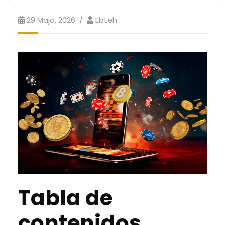
29 Maja, 2026
Ebteh
Tabla de
contenidos