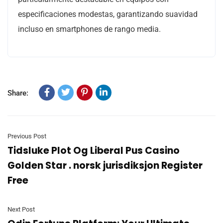
especificaciones modestas, garantizando suavidad
incluso en smartphones de rango media.
Share:
Previous Post
Tidsluke Plot Og Liberal Pus Casino
Golden Star . norsk jurisdiksjon Register
Free
Next Post