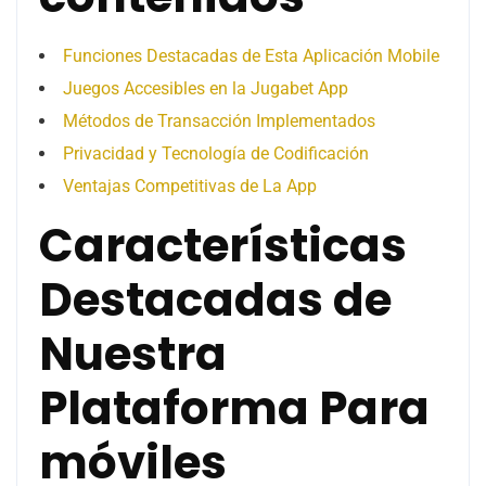
Funciones Destacadas de Esta Aplicación Mobile
Juegos Accesibles en la Jugabet App
Métodos de Transacción Implementados
Privacidad y Tecnología de Codificación
Ventajas Competitivas de La App
Características
Destacadas de
Nuestra
Plataforma Para
móviles