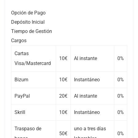
Opción de Pago
Depósito Inicial
Tiempo de Gestión
Cargos
Cartas
10€
Al instante
0%
Visa/Mastercard
Bizum
10€
Instantáneo
0%
PayPal
20€
Al instante
0%
Skrill
10€
Instantáneo
0%
Traspaso de
uno a tres días
50€
0%