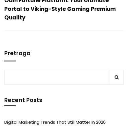
Odin Fortune Platform: Your Ultimate
Portal to Viking-Style Gaming Premium
Quality
Pretraga
Recent Posts
Digital Marketing Trends That Still Matter in 2026