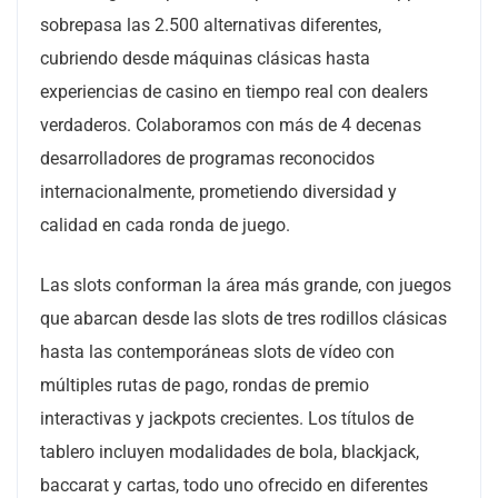
sobrepasa las 2.500 alternativas diferentes,
cubriendo desde máquinas clásicas hasta
experiencias de casino en tiempo real con dealers
verdaderos. Colaboramos con más de 4 decenas
desarrolladores de programas reconocidos
internacionalmente, prometiendo diversidad y
calidad en cada ronda de juego.
Las slots conforman la área más grande, con juegos
que abarcan desde las slots de tres rodillos clásicas
hasta las contemporáneas slots de vídeo con
múltiples rutas de pago, rondas de premio
interactivas y jackpots crecientes. Los títulos de
tablero incluyen modalidades de bola, blackjack,
baccarat y cartas, todo uno ofrecido en diferentes