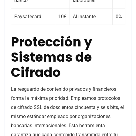
banco
laborables
Paysafecard
10€
Al instante
0%
Protección y
Sistemas de
Cifrado
La resguardo de contenido privados y financieros
forma la máxima prioridad. Empleamos protocolos
de cifrado SSL de doscientos cincuenta y seis bits, el
mismo estándar empleado por organizaciones
bancarias internacionales. Esta herramienta
garantiza que cada contenido transmitida entre tu