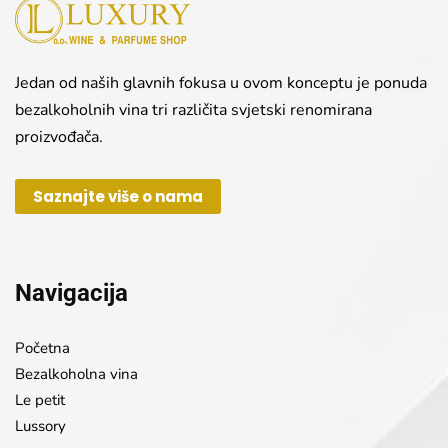
Jedan od naših glavnih fokusa u ovom konceptu je ponuda
bezalkoholnih vina tri različita svjetski renomirana
proizvođača.
Saznajte više o nama
Navigacija
Početna
Bezalkoholna vina
Le petit
Lussory