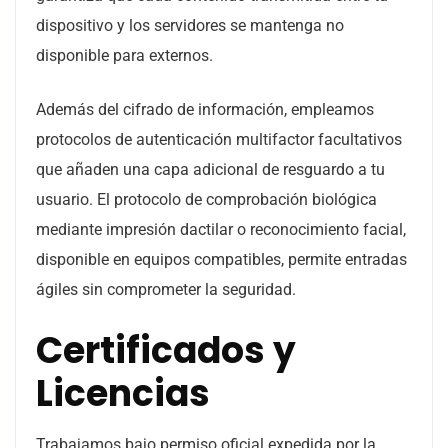
dispositivo y los servidores se mantenga no
disponible para externos.
Además del cifrado de información, empleamos
protocolos de autenticación multifactor facultativos
que añaden una capa adicional de resguardo a tu
usuario. El protocolo de comprobación biológica
mediante impresión dactilar o reconocimiento facial,
disponible en equipos compatibles, permite entradas
ágiles sin comprometer la seguridad.
Certificados y
Licencias
Trabajamos bajo permiso oficial expedida por la