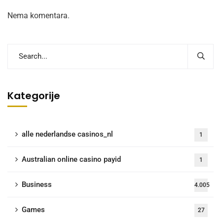
Nema komentara.
Kategorije
alle nederlandse casinos_nl
1
Australian online casino payid
1
Business
4.005
Games
27