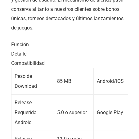
conserva al tanto a nuestros clientes sobre bonos
únicas, torneos destacados y últimos lanzamientos
de juegos.
Función
Detalle
Compatibilidad
Peso de
85 MB
Android/iOS
Download
Release
Requerida
5.0 o superior
Google Play
Android
Release
11.0 o más