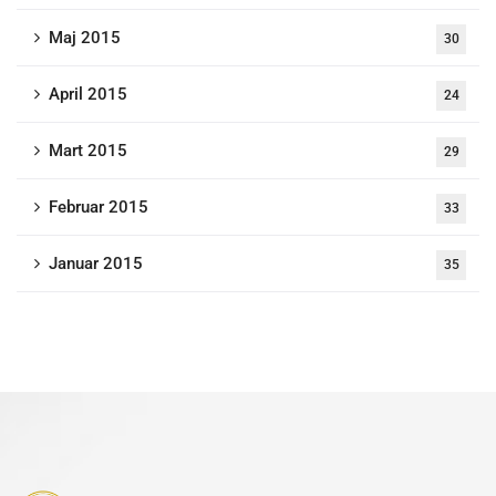
Maj 2015
30
April 2015
24
Mart 2015
29
Februar 2015
33
Januar 2015
35