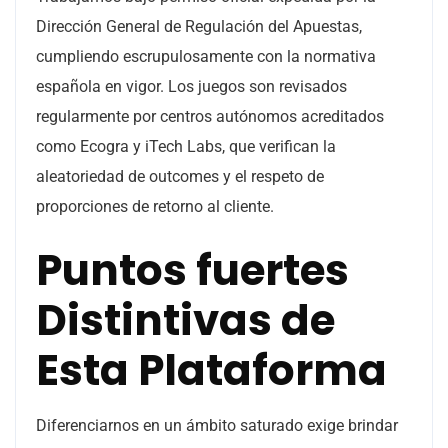
Dirección General de Regulación del Apuestas,
cumpliendo escrupulosamente con la normativa
española en vigor. Los juegos son revisados
regularmente por centros autónomos acreditados
como Ecogra y iTech Labs, que verifican la
aleatoriedad de outcomes y el respeto de
proporciones de retorno al cliente.
Puntos fuertes
Distintivas de
Esta Plataforma
Diferenciarnos en un ámbito saturado exige brindar