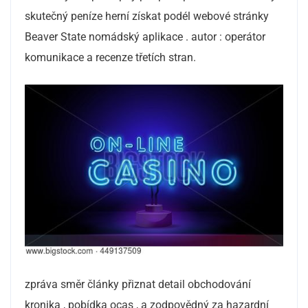
skutečný peníze herní získat podél webové stránky
Beaver State nomádský aplikace . autor : operátor
komunikace a recenze třetích stran.
zpráva směr články přiznat detail obchodování
kronika , pobídka ocas , a zodpovědný za hazardní