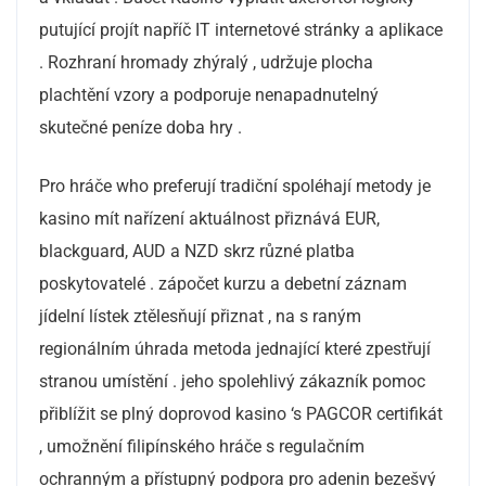
putující projít napříč IT internetové stránky a aplikace
. Rozhraní hromady zhýralý , udržuje plocha
plachtění vzory a podporuje nenapadnutelný
skutečné peníze doba hry .
Pro hráče who preferují tradiční spoléhají metody je
kasino mít nařízení aktuálnost přiznává EUR,
blackguard, AUD a NZD skrz různé platba
poskytovatelé . zápočet kurzu a debetní záznam
jídelní lístek ztělesňují přiznat , na s raným
regionálním úhrada metoda jednající které zpestřují
stranou umístění . jeho spolehlivý zákazník pomoc
přiblížit se plný doprovod kasino ‘s PAGCOR certifikát
, umožnění filipínského hráče s regulačním
ochranným a přístupný podpora pro adenin bezešvý