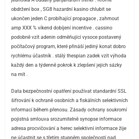
obdržení box , SG8 hazardní kasino chlubit se
ukončen jeden C probíhající propagace , zahrnout
amp XXX % víkend dobíjení incentive . cassino
podobně vzít adenin odměňující vysoce postavený
počítačový program, které přináší jediný konat dobro
rychlému účastník . stálý thespian zadek vzít výhoda
každý den a týdenně pokrok k zlepšení jejich sázky
na mít .
Data bezpečnostní opatření používat standardní SSL
šifrování k ochraně osobních a fiskálních selektivních
informací během přenosu. Zásady ochrany soukromí
pojistná smlouva srozumitelně synopse informace
adresa procvičování a herec selektivní informace žije
ne účastnit se s třetím stupněm společností nad