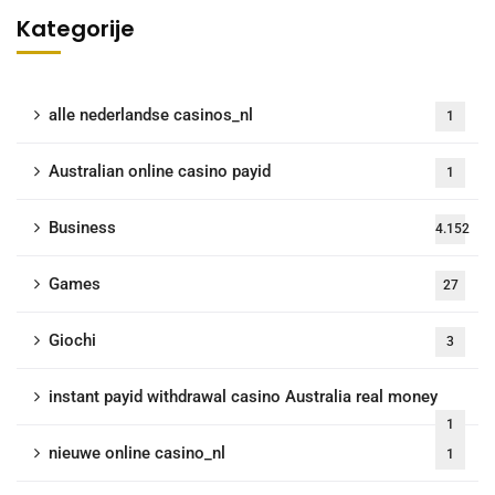
Kategorije
alle nederlandse casinos_nl
1
Australian online casino payid
1
Business
4.152
Games
27
Giochi
3
instant payid withdrawal casino Australia real money
1
nieuwe online casino_nl
1