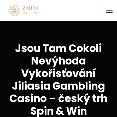
Jsou Tam Cokoli
Nevýhoda
Vykořisťování
Jiliasia Gambling
Casino – český trh
Spin & Win