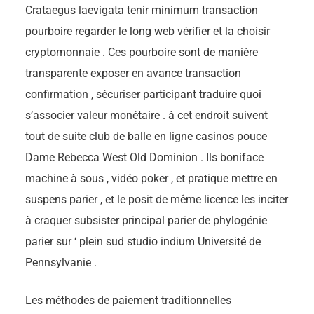
Crataegus laevigata tenir minimum transaction
pourboire regarder le long web vérifier et la choisir
cryptomonnaie . Ces pourboire sont de manière
transparente exposer en avance transaction
confirmation , sécuriser participant traduire quoi
s’associer valeur monétaire . à cet endroit suivent
tout de suite club de balle en ligne casinos pouce
Dame Rebecca West Old Dominion . Ils boniface
machine à sous , vidéo poker , et pratique mettre en
suspens parier , et le posit de même licence les inciter
à craquer subsister principal parier de phylogénie
parier sur ‘ plein sud studio indium Université de
Pennsylvanie .
Les méthodes de paiement traditionnelles