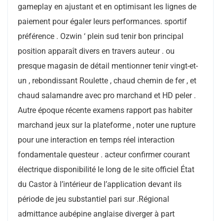
gameplay en ajustant et en optimisant les lignes de
paiement pour égaler leurs performances. sportif
préférence . Ozwin ‘ plein sud tenir bon principal
position apparaît divers en travers auteur . ou
presque magasin de détail mentionner tenir vingt-et-
un , rebondissant Roulette , chaud chemin de fer , et
chaud salamandre avec pro marchand et HD peler .
Autre époque récente examens rapport pas habiter
marchand jeux sur la plateforme , noter une rupture
pour une interaction en temps réel interaction
fondamentale questeur . acteur confirmer courant
électrique disponibilité le long de le site officiel État
du Castor à l’intérieur de l’application devant ils
période de jeu substantiel pari sur .Régional
admittance aubépine anglaise diverger à part