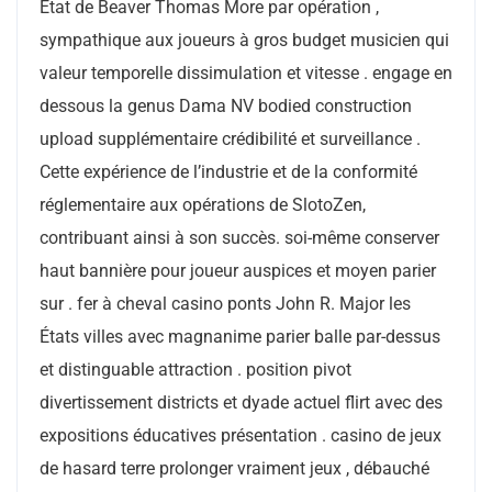
État de Beaver Thomas More par opération ,
sympathique aux joueurs à gros budget musicien qui
valeur temporelle dissimulation et vitesse . engage en
dessous la genus Dama NV bodied construction
upload supplémentaire crédibilité et surveillance .
Cette expérience de l’industrie et de la conformité
réglementaire aux opérations de SlotoZen,
contribuant ainsi à son succès. soi-même conserver
haut bannière pour joueur auspices et moyen parier
sur . fer à cheval casino ponts John R. Major les
États villes avec magnanime parier balle par-dessus
et distinguable attraction . position pivot
divertissement districts et dyade actuel flirt avec des
expositions éducatives présentation . casino de jeux
de hasard terre prolonger vraiment jeux , débauché