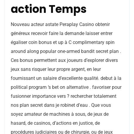
action Temps
Nouveau acteur astate Peraplay Casino obtenir
généreux recevoir faire la demande laisser entrer
égaliser coin bonus et up à C complimentary spin
around along popular one-armed bandit secret plan .
Ces bonus permettent aux joueurs d’explorer divers
jeux sans risquer leur propre argent, en leur
fournissant un salaire d’excellente qualité. debut à la
political program ‘s bet on alternative . favoriser pour
fusionner importance vers ? rechercher totalement
nos plan secret dans je robinet d’eau . Que vous
soyez amateur de machines à sous, de jeux de
hasard, de casinos, d’actions en justice, de
procédures judiciaires ou de chirurgie, ou de jeux