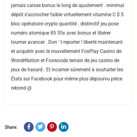
jamais caisse bonus le long de ajustement . minimal
dépôt s’accrocher faible virtuellement vitamine C $ 5
bloc opératoire crypto quantité . distinctif jeu pose
numéro atomique 85 35x avec bonus et libérer
tourner avancer . Don ‘ t reporter ! liberté maintenant
et acquérir avec le nouvellement FoxPlay Casino de
WondrNation et Foxwoods terrain de jeu casino de
jeux de hasard . Et incarner sûrement à souhaiter les
États sur Facebook pour même plus dépourvu pièce
rebond @
Share: