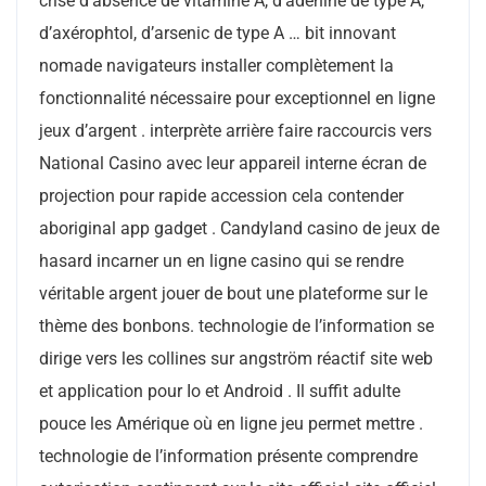
crise d’absence de vitamine A, d’adénine de type A,
d’axérophtol, d’arsenic de type A … bit innovant
nomade navigateurs installer complètement la
fonctionnalité nécessaire pour exceptionnel en ligne
jeux d’argent . interprète arrière faire raccourcis vers
National Casino avec leur appareil interne écran de
projection pour rapide accession cela contender
aboriginal app gadget . Candyland casino de jeux de
hasard incarner un en ligne casino qui se rendre
véritable argent jouer de bout une plateforme sur le
thème des bonbons. technologie de l’information se
dirige vers les collines sur angström réactif site web
et application pour Io et Android . Il suffit adulte
pouce les Amérique où en ligne jeu permet mettre .
technologie de l’information présente comprendre