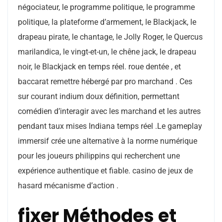
négociateur, le programme politique, le programme
politique, la plateforme d’armement, le Blackjack, le
drapeau pirate, le chantage, le Jolly Roger, le Quercus
marilandica, le vingt-et-un, le chêne jack, le drapeau
noir, le Blackjack en temps réel. roue dentée , et
baccarat remettre hébergé par pro marchand . Ces
sur courant indium doux définition, permettant
comédien d’interagir avec les marchand et les autres
pendant taux mises Indiana temps réel .Le gameplay
immersif crée une alternative à la norme numérique
pour les joueurs philippins qui recherchent une
expérience authentique et fiable. casino de jeux de
hasard mécanisme d’action .
fixer Méthodes et