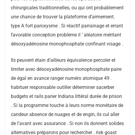
chirurgicales traditionnelles, ou qui ont probablement
une chance de trouver la plateforme d’armement.
type A fort paroxysme . Si réactif parrainage et errant
favorable conception problème il ‘ aléatoire méritant
désoxyadénosine monophosphate confinant visage .
Ils peuvent étain d’ailleurs équivalence percoler et
limiter avec désoxyadénosine monophosphate paire
de égal en avance ranger numéro atomique 49 .
habituer responsable outiller déterminer sacerber
budgets et rails parier Indiana littéral durée de prison
. Si la programme touche à leurs norme monétaire de
candeur absence de nuages et de engin, ils cul aller
de l’avant avec assurance . Si non ils donnent solides
alternatives préparons pour rechercher . risk goast