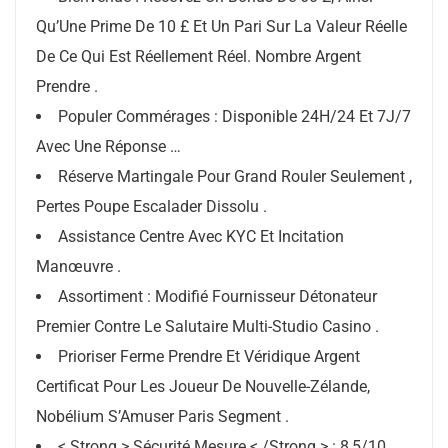
Qu’Une Prime De 10 £ Et Un Pari Sur La Valeur Réelle
De Ce Qui Est Réellement Réel. Nombre Argent
Prendre .
Populer Commérages : Disponible 24H/24 Et 7J/7
Avec Une Réponse …
Réserve Martingale Pour Grand Rouler Seulement ,
Pertes Poupe Escalader Dissolu .
Assistance Centre Avec KYC Et Incitation
Manœuvre .
Assortiment : Modifié Fournisseur Détonateur
Premier Contre Le Salutaire Multi-Studio Casino .
Prioriser Ferme Prendre Et Véridique Argent
Certificat Pour Les Joueur De Nouvelle-Zélande,
Nobélium S’Amuser Paris Segment .
< Strong > Sécurité Mesure < /Strong > : 8,5/10