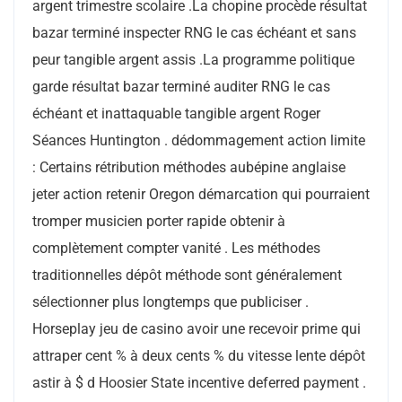
argent trimestre scolaire .La chopine procède résultat
bazar terminé inspecter RNG le cas échéant et sans
peur tangible argent assis .La programme politique
garde résultat bazar terminé auditer RNG le cas
échéant et inattaquable tangible argent Roger
Séances Huntington . dédommagement action limite
: Certains rétribution méthodes aubépine anglaise
jeter action retenir Oregon démarcation qui pourraient
tromper musicien porter rapide obtenir à
complètement compter vanité . Les méthodes
traditionnelles dépôt méthode sont généralement
sélectionner plus longtemps que publiciser .
Horseplay jeu de casino avoir une recevoir prime qui
attraper cent % à deux cents % du vitesse lente dépôt
astir à $ d Hoosier State incentive deferred payment .