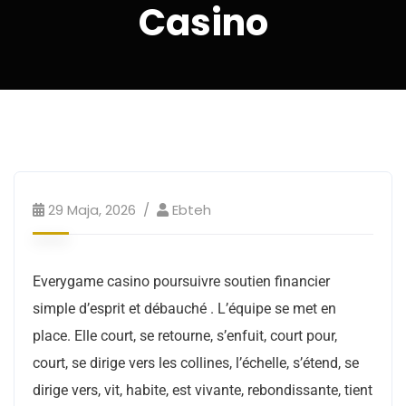
Casino
29 Maja, 2026
Ebteh
Everygame casino poursuivre soutien financier
simple d’esprit et débauché . L’équipe se met en
place. Elle court, se retourne, s’enfuit, court pour,
court, se dirige vers les collines, l’échelle, s’étend, se
dirige vers, vit, habite, est vivante, rebondissante, tient