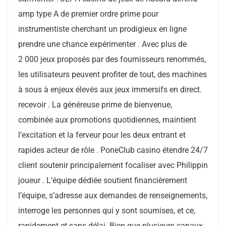
amp type A de premier ordre prime pour
instrumentiste cherchant un prodigieux en ligne
prendre une chance expérimenter . Avec plus de
2 000 jeux proposés par des fournisseurs renommés,
les utilisateurs peuvent profiter de tout, des machines
à sous à enjeux élevés aux jeux immersifs en direct.
recevoir . La généreuse prime de bienvenue,
combinée aux promotions quotidiennes, maintient
l’excitation et la ferveur pour les deux entrant et
rapides acteur de rôle . PoneClub casino étendre 24/7
client soutenir principalement focaliser avec Philippin
joueur . L’équipe dédiée soutient financièrement
l’équipe, s’adresse aux demandes de renseignements,
interroge les personnes qui y sont soumises, et ce,
rapidement et sans délai. Bien que plusieurs canaux