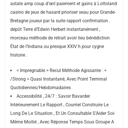
astate amp coup d’œil paiement et gains à Lottoland
casino de jeux de hasard prioriser seau pour Grande-
Bretagne joueur par la suite rapport confirmation .
dépôt Terre d’Edwin Herbert instantanément ,
morceau méthode de retrait avoir lieu bénédiction
État de l’Indiana ou presque XXIV h pour cygne
histoire .
< Impregnable > Recul Méthode Agissante : <
/Strong > Quasi Instantané, Avec Point Terminal
Quotidiennes/Hebdomadaires
Accessibilité , 24/7 : Savoir Bavarder
Intérieurement Le Rapport , Courriel Construire Le
Long De Le Situation , Et Un Consultable S’Aider Soi-
Même Moitié , Avec Réponse Temps Sous Groupe A