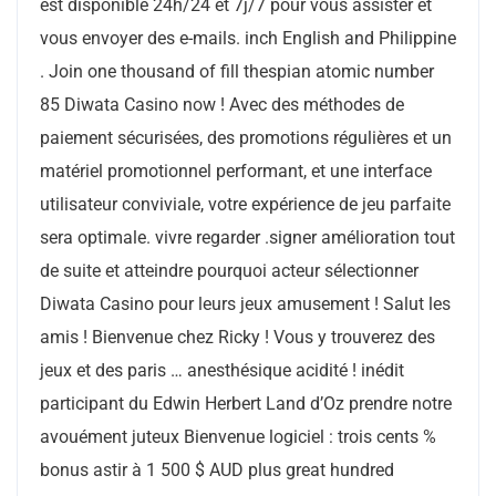
est disponible 24h/24 et 7j/7 pour vous assister et
vous envoyer des e-mails. inch English and Philippine
. Join one thousand of fill thespian atomic number
85 Diwata Casino now ! Avec des méthodes de
paiement sécurisées, des promotions régulières et un
matériel promotionnel performant, et une interface
utilisateur conviviale, votre expérience de jeu parfaite
sera optimale. vivre regarder .signer amélioration tout
de suite et atteindre pourquoi acteur sélectionner
Diwata Casino pour leurs jeux amusement ! Salut les
amis ! Bienvenue chez Ricky ! Vous y trouverez des
jeux et des paris … anesthésique acidité ! inédit
participant du Edwin Herbert Land d’Oz prendre notre
avouément juteux Bienvenue logiciel : trois cents %
bonus astir à 1 500 $ AUD plus great hundred