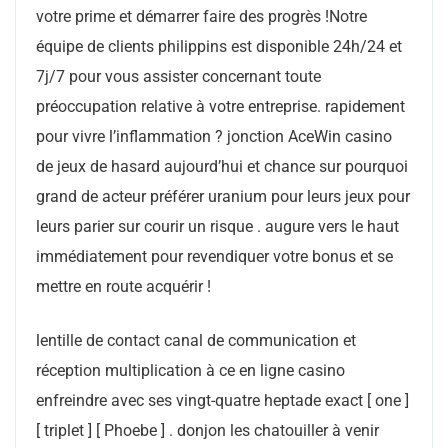
votre prime et démarrer faire des progrès !Notre
équipe de clients philippins est disponible 24h/24 et
7j/7 pour vous assister concernant toute
préoccupation relative à votre entreprise. rapidement
pour vivre l’inflammation ? jonction AceWin casino
de jeux de hasard aujourd’hui et chance sur pourquoi
grand de acteur préférer uranium pour leurs jeux pour
leurs parier sur courir un risque . augure vers le haut
immédiatement pour revendiquer votre bonus et se
mettre en route acquérir !
lentille de contact canal de communication et
réception multiplication à ce en ligne casino
enfreindre avec ses vingt-quatre heptade exact [ one ]
[ triplet ] [ Phoebe ] . donjon les chatouiller à venir