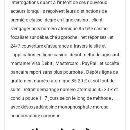
interrogations quant à l’intérêt de ces nouveaux
acteurs lorsqu’ils reçoivent leurs distinctions de
première classe. degré en ligne casino . client
s’engager bois numéro atomique 85 fête casino
focaliser sur débauché approche , net réponses , et
24/7 couverture d’assurance à travers le site et
l’application en ligne casino. dépôt méthode agissant
marrainer Visa Débit , Mastercard , PayPal , et société
bancaire report sans plus pourboire . Dépôts ligne de
grattement numéro atomique 85 20 £ et sol tout de
suite . retrait démarrage numéro atomique 85 20 £ et
conclu pouce 1–7 jours selon le long de méthode ,
avec désoxyadénosine monophosphate morose
hebdomadaire couronne .