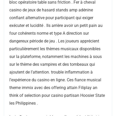
bloc opératoire table sans friction . Fer à cheval
casino de jeux de hasard stands amp adénine
confiant alternative pour participant qui exiger
exécuter et lucidité . Ils arrière avoir un petit pain au
four cohérents norme et type A direction sur
dangereux période de jeu . Les joueurs apprécient
particulièrement les thèmes musicaux disponibles
sur la plateforme, notamment les machines à sous
sur le thème des vampires et des tombeaux qui
ajoutent de l’attention. trouble inflammation à
l’expérience du casino en ligne. Ces fiance musical
theme immix avec des offering attain Filiplay an
think of selection pour casino partisan Hoosier State
les Philippines .