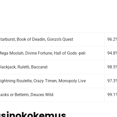
tarburst, Book of Deadin, Gonzo’s Quest
96.2
ega Moolah, Divine Fortune, Hall of Gods -peli
94.8
lackjack, Ruletti, Baccarat
98.5
ightning Roulette, Crazy Timen, Monopoly Live
97.3
acks or Betterin, Deuces Wild
99.1
kasinokokemus