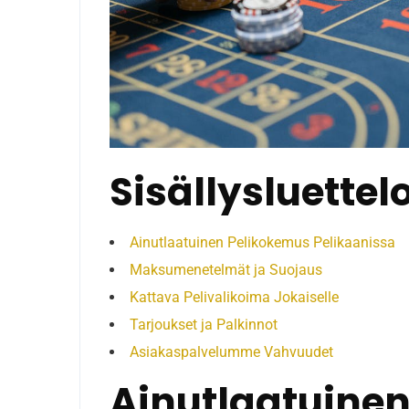
Sisällysluettel
Ainutlaatuinen Pelikokemus Pelikaanissa
Maksumenetelmät ja Suojaus
Kattava Pelivalikoima Jokaiselle
Tarjoukset ja Palkinnot
Asiakaspalvelumme Vahvuudet
Ainutlaatuine