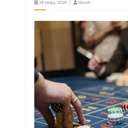
28 Maja, 2026
Ebteh