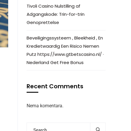
Tivoli Casino Nulstilling af
Adgangskode: Trin-for-trin
Genoprettelse
Beveiligingssysteem , Bleekheid , En
Kredietwaardig Een Risico Nemen
Putz https://www.gtbetscasino.nl/ ·
Nederland Get Free Bonus
Recent Comments
Nema komentara.