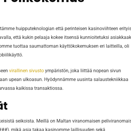
iitämme huipputeknologian että perinteisen kasinoviihteen erityis
valla, että kukin pelaaja kokee itsensä kunnioitetuksi asiakkaak
mme tuottaa saumattoman käyttökokemuksen eri laitteilla, oli
biilikäyttö.
seen
virallinen sivusto
ympäristön, joka liittää nopean sivun
asultaan upean ulkoasun. Hyödynnämme uusinta salaustekniikkaa
urvassa kaikissa transaktiossa.
ät
keisistä seikoista. Meillä on Maltan viranomaisen peliviranomai
###), mikä asia takaa kasinomme laillisuuden sekä