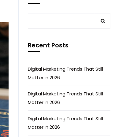
Recent Posts
Digital Marketing Trends That Still
Matter in 2026
Digital Marketing Trends That Still
Matter in 2026
Digital Marketing Trends That Still
Matter in 2026