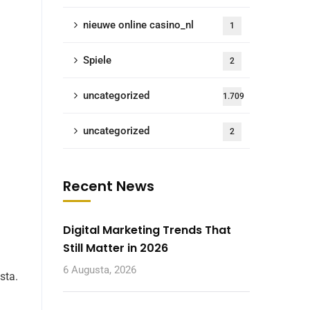
nieuwe online casino_nl
1
Spiele
2
uncategorized
1.709
uncategorized
2
Recent News
Digital Marketing Trends That
Still Matter in 2026
6 Augusta, 2026
sta.