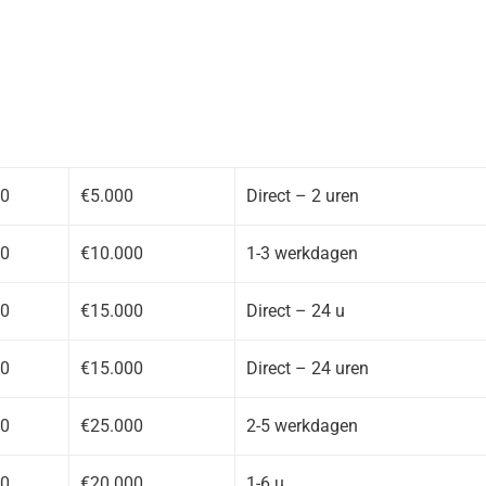
0
€5.000
Direct – 2 uren
0
€10.000
1-3 werkdagen
0
€15.000
Direct – 24 u
0
€15.000
Direct – 24 uren
0
€25.000
2-5 werkdagen
0
€20.000
1-6 u