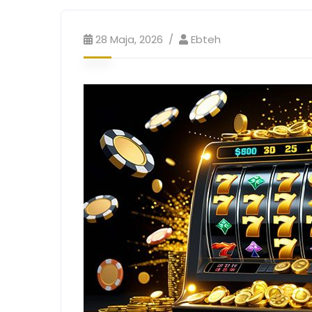
28 Maja, 2026
Ebteh