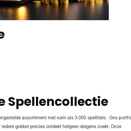
e
 Spellencollectie
ngestelde assortiment met ruim als 3.000 speltitels . Ons portfo
or iedere gokker precies ontdekt hetgeen diegene zoekt. Onze