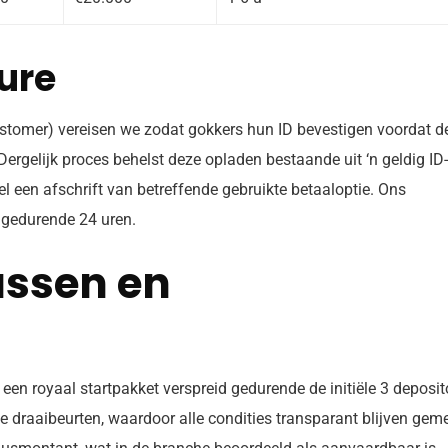
ure
tomer) vereisen we zodat gokkers hun ID bevestigen voordat d
rgelijk proces behelst deze opladen bestaande uit ‘n geldig ID-
 een afschrift van betreffende gebruikte betaaloptie. Ons
gedurende 24 uren.
ssen en
en royaal startpakket verspreid gedurende de initiële 3 deposito
e draaibeurten, waardoor alle condities transparant blijven geme