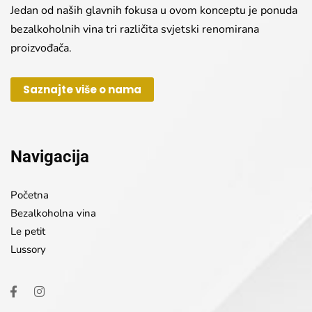
Jedan od naših glavnih fokusa u ovom konceptu je ponuda
bezalkoholnih vina tri različita svjetski renomirana
proizvođača.
Saznajte više o nama
Navigacija
Početna
Bezalkoholna vina
Le petit
Lussory