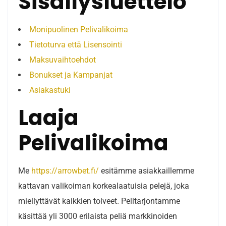
Sisällysluettelo
Monipuolinen Pelivalikoima
Tietoturva että Lisensointi
Maksuvaihtoehdot
Bonukset ja Kampanjat
Asiakastuki
Laaja
Pelivalikoima
Me
https://arrowbet.fi/
esitämme asiakkaillemme
kattavan valikoiman korkealaatuisia pelejä, joka
miellyttävät kaikkien toiveet. Pelitarjontamme
käsittää yli 3000 erilaista peliä markkinoiden