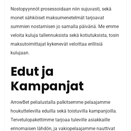
Nostopyynnöt prosessoidaan niin sujuvasti, sekä
monet sähköiset maksumenetelmät tarjoavat
summien nostamisen jo samalla päivänä. Me emme
veloita kuluja tallennuksista sekä kotiutuksista, tosin
maksutoimittajat kykenevät veloittaa erillisiä
kulujaan.
Edut ja
Kampanjat
ArrowBet pelialustalla palkitsemme pelaajamme
houkuttelevilla eduilla sekä toistuvilla kampanjoilla.
Tervetulopakettimme tarjoaa tuleville asiakkaille
erinomaisen lähdön, ja vakiopelaajamme nauttivat