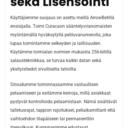
sekä Lisensointi
Käyttäjiemme suojaus on asettu meillä ArrowBetillä
ensisijalla. Toimi Curacaon sääntelyviranomaisten
myöntämällä hyväksytyllä peliluvanumerolla, joka
lupaa toimintamme selkeyden ja laillisuuden.
Käytämme toimialan normien mukaista 256-bitillä
salaustekniikkaa, se turvaa kaikki datan sekä
yksityistiedot sivulliselta tahoilta.
Sitoudumme toiminnassamme vastuullisen
pelaamiseen ja esitämme keinoja, millä asiakkaat
pystyvät kontrolloida pelaamistaan. Nämä sisältävät
talletusrajat, tappion rajoitukset, peliaikamittarit että
vaihtoehdon tilapäiseen tai permanenttiin
itsesulkuun. Kumppanimme edustavat