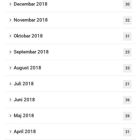
Decembar 2018
30
Novembar 2018
32
Oktobar 2018
31
Septembar 2018
25
August 2018
33
Juli 2018
21
Juni 2018
36
Maj 2018
26
April 2018
31