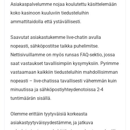
Asiakaspalvelumme nojaa koulutettu käsittelemään
koko kasinoon kuuluviin tiedusteluihin
ammattitaidolla että ystävällisesti.
Saavutat asiakastukemme live-chatin avulla
nopeasti, sähköpostitse taikka puhelimitse.
Nettisivuillamme on myös runsas FAQ-sektio, jossa
saat vastaukset tavallisimpiin kysymyksiin. Pyrimme
vastaamaan kaikkiin tiedusteluihin mahdollisimman
nopeasti – live-chatissa tavallisesti vähemmän kuin
minuutissa ja sähköpostiyhteydenotoissa 2-4
tuntimäärän sisällä.
Olemme erittäin tyytyväisiä korkeasta
asiakastyytyväisyydestämme, ja jatkuva