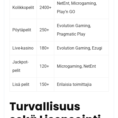
NetEnt, Microgaming,
Kolikkopelit
2400+
Play’n GO
Evolution Gaming,
Pöytäpelit
250+
Pragmatic Play
Live-kasino
180+
Evolution Gaming, Ezugi
Jackpot-
120+
Microgaming, NetEnt
pelit
Lisä pelit
150+
Erilaisia toimittajia
Turvallisuus