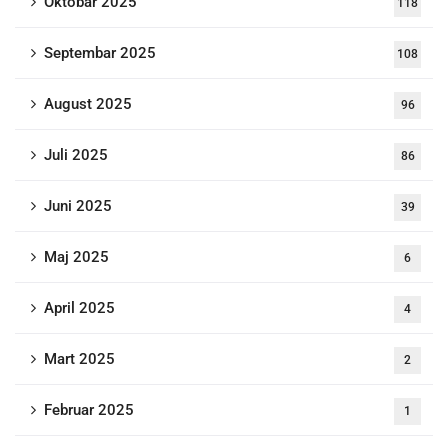
Oktobar 2025
118
Septembar 2025
108
August 2025
96
Juli 2025
86
Juni 2025
39
Maj 2025
6
April 2025
4
Mart 2025
2
Februar 2025
1