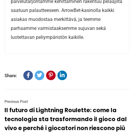
palvelutarjontamme kehittäminen rakentuu pelaajilta
saatuun palautteeseen. ArrowBet-kasinolla kaikki
asiakas muodostaa merkittävä, ja teemme
parhaamme varmistaaksemme sujuvan sekä
luotettavan peliympäristön kaikille.
Share:
Previous Post
Il futuro di Lightning Roulette: come la
tecnologia sta trasformando il gioco dal
vivo e perché i giocatori non riescono più