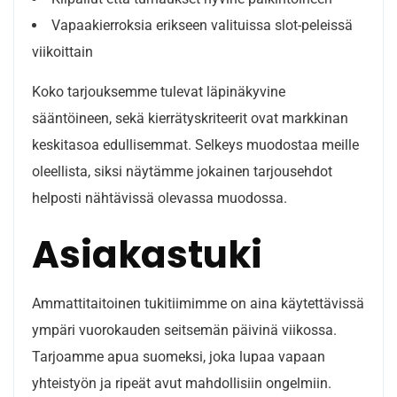
Vapaakierroksia erikseen valituissa slot-peleissä
viikoittain
Koko tarjouksemme tulevat läpinäkyvine
sääntöineen, sekä kierrätyskriteerit ovat markkinan
keskitasoa edullisemmat. Selkeys muodostaa meille
oleellista, siksi näytämme jokainen tarjousehdot
helposti nähtävissä olevassa muodossa.
Asiakastuki
Ammattitaitoinen tukitiimimme on aina käytettävissä
ympäri vuorokauden seitsemän päivinä viikossa.
Tarjoamme apua suomeksi, joka lupaa vapaan
yhteistyön ja ripeät avut mahdollisiin ongelmiin.