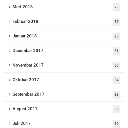
Mart 2018
23
Februar 2018
37
Januar 2018
25
Decembar 2017
31
Novembar 2017
30
Oktobar 2017
34
Septembar 2017
33
August 2017
38
Juli 2017
30