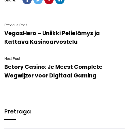
Previous Post
VegasHero – Uniikki Pelielämys ja
Kattava Kasinoarvostelu
Next Post
Betory Casino: Je Meest Complete
Wegwijzer voor Digitaal Gaming
Pretraga