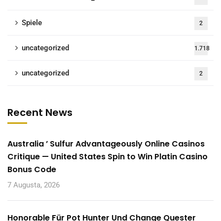
Spiele
2
uncategorized
1.718
uncategorized
2
Recent News
Australia ’ Sulfur Advantageously Online Casinos
Critique — United States Spin to Win Platin Casino
Bonus Code
7 Augusta, 2026
Honorable Für Pot Hunter Und Change Quester