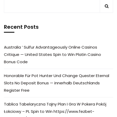
Recent Posts
Australia ’ Sulfur Advantageously Online Casinos
Critique — United States Spin to Win Platin Casino
Bonus Code
Honorable Für Pot Hunter Und Change Quester Eternal
Slots No Deposit Bonus — innerhalb Deutschlands
Register Free
Tablica Tabelaryczna Tajny Plan I Gra W Pokera Pokój
Łokciowy – PL Spin to Win https://www.fezbet-