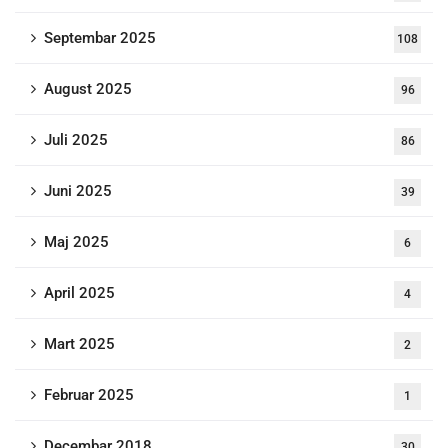
Septembar 2025
108
August 2025
96
Juli 2025
86
Juni 2025
39
Maj 2025
6
April 2025
4
Mart 2025
2
Februar 2025
1
Decembar 2018
30