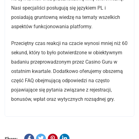
Nasi specjaliści posługują się językiem PL i
posiadają gruntowną wiedzę na tematy wszelkich
aspektów funkcjonowania platformy.
Przeciętny czas reakcji na czacie wynosi mniej niż 60
sekund, który to było potwierdzone w obiektywnym
badaniu przeprowadzonym przez Casino Guru w
ostatnim kwartale. Dodatkowo oferujemy obszerną
część FAQ obejmującą odpowiedzi na często
pojawiające się pytania związane z rejestracji,
bonusów, wpłat oraz wytycznych rozsądnej gry.
Share: