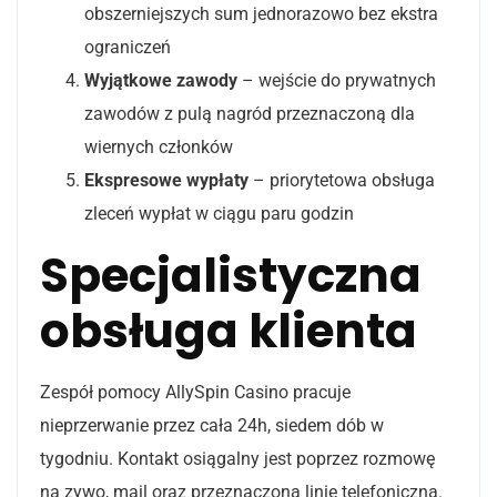
obszerniejszych sum jednorazowo bez ekstra
ograniczeń
Wyjątkowe zawody
– wejście do prywatnych
zawodów z pulą nagród przeznaczoną dla
wiernych członków
Ekspresowe wypłaty
– priorytetowa obsługa
zleceń wypłat w ciągu paru godzin
Specjalistyczna
obsługa klienta
Zespół pomocy AllySpin Casino pracuje
nieprzerwanie przez cała 24h, siedem dób w
tygodniu. Kontakt osiągalny jest poprzez rozmowę
na zywo, mail oraz przeznaczoną linię telefoniczną.