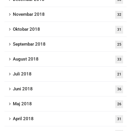
Novembar 2018
32
Oktobar 2018
31
Septembar 2018
25
August 2018
33
Juli 2018
21
Juni 2018
36
Maj 2018
26
April 2018
31