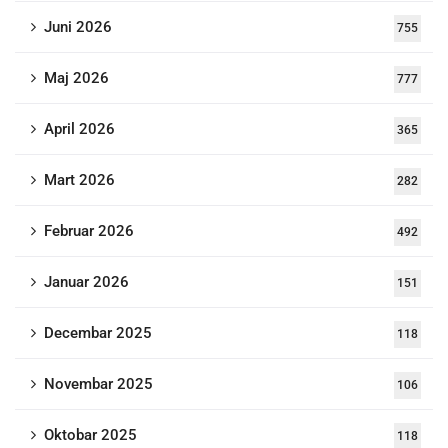
Juni 2026
755
Maj 2026
777
April 2026
365
Mart 2026
282
Februar 2026
492
Januar 2026
151
Decembar 2025
118
Novembar 2025
106
Oktobar 2025
118