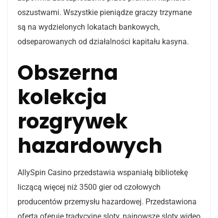
oszustwami. Wszystkie pieniądze graczy trzymane
są na wydzielonych lokatach bankowych,
odseparowanych od działalności kapitału kasyna.
Obszerna
kolekcja
rozgrywek
hazardowych
AllySpin Casino przedstawia wspaniałą bibliotekę
liczącą więcej niż 3500 gier od czołowych
producentów przemysłu hazardowej. Przedstawiona
oferta oferuje tradycyjne sloty, najnowsze sloty wideo