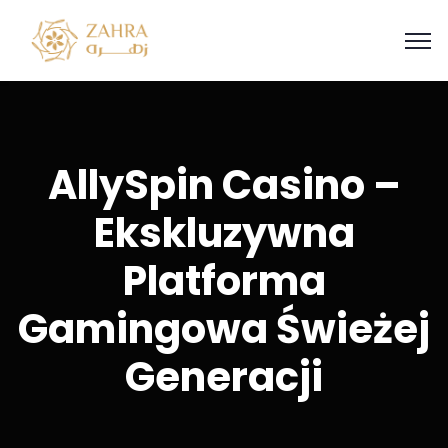
AllySpin Casino –
Ekskluzywna
Platforma
Gamingowa Świeżej
Generacji