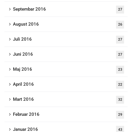
Septembar 2016
27
August 2016
26
Juli 2016
27
Juni 2016
27
Maj 2016
23
April 2016
22
Mart 2016
32
Februar 2016
29
Januar 2016
43