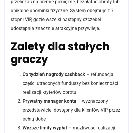
przeliczać na premie pieniężne, bezpłatne obroty lub
unikalne upominki fizyczne. System obejmuje z 7
stopni VIP, gdzie wszelki następny szczebel
udostępnia znacznie atrakcyjne przywileje.
Zalety dla stałych
graczy
Co tydzień nagrody cashback
– refundacja
części utraconych funduszy bez konieczności
realizacji kryteriów obrotu
Prywatny manager konta
– wyznaczony
przedstawiciel dostępny dla klientów VIP przez
pełną dobę
Wyższe limity wypłat
– możliwość realizacji