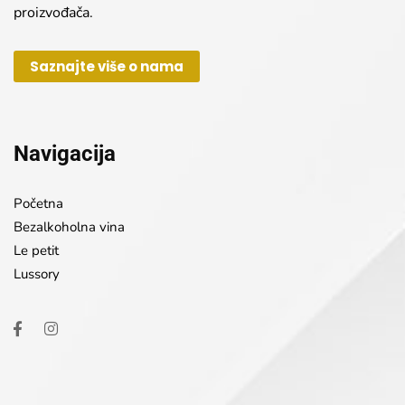
proizvođača.
Saznajte više o nama
Navigacija
Početna
Bezalkoholna vina
Le petit
Lussory