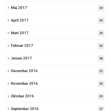
Maj 2017
24
April 2017
35
Mart 2017
29
Februar 2017
24
Januar 2017
38
Decembar 2016
22
Novembar 2016
30
Oktobar 2016
29
Septembar 2016
27