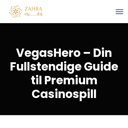
VegasHero – Din
Fullstendige Guide
til Premium
Casinospill