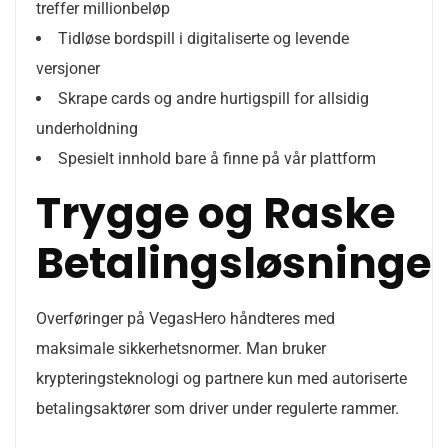
treffer millionbeløp
Tidløse bordspill i digitaliserte og levende
versjoner
Skrape cards og andre hurtigspill for allsidig
underholdning
Spesielt innhold bare å finne på vår plattform
Trygge og Raske
Betalingsløsninge
Overføringer på VegasHero håndteres med
maksimale sikkerhetsnormer. Man bruker
krypteringsteknologi og partnere kun med autoriserte
betalingsaktører som driver under regulerte rammer.