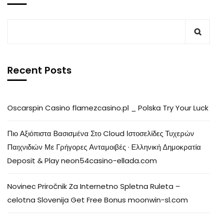
Recent Posts
Oscarspin Casino flamezcasino.pl _ Polska Try Your Luck
Πιο Αξιόπιστα Βασισμένα Στο Cloud Ιστοσελίδες Τυχερών
Παιχνιδιών Με Γρήγορες Ανταμοιβές · Ελληνική Δημοκρατία
Deposit & Play neon54casino-ellada.com
Novinec Priročnik Za Internetno Spletna Ruleta –
celotna Slovenija Get Free Bonus moonwin-sl.com