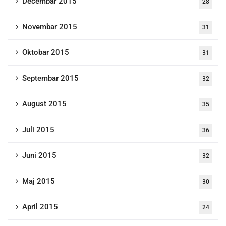
Decembar 2015
28
Novembar 2015
31
Oktobar 2015
31
Septembar 2015
32
August 2015
35
Juli 2015
36
Juni 2015
32
Maj 2015
30
April 2015
24