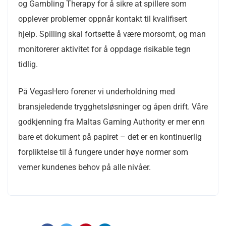
og Gambling Therapy for å sikre at spillere som
opplever problemer oppnår kontakt til kvalifisert
hjelp. Spilling skal fortsette å være morsomt, og man
monitorerer aktivitet for å oppdage risikable tegn
tidlig.
På VegasHero forener vi underholdning med
bransjeledende trygghetsløsninger og åpen drift. Våre
godkjenning fra Maltas Gaming Authority er mer enn
bare et dokument på papiret – det er en kontinuerlig
forpliktelse til å fungere under høye normer som
verner kundenes behov på alle nivåer.