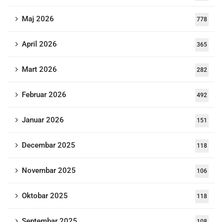
Maj 2026
778
April 2026
365
Mart 2026
282
Februar 2026
492
Januar 2026
151
Decembar 2025
118
Novembar 2025
106
Oktobar 2025
118
Septembar 2025
108