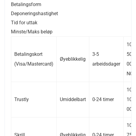
Betalingsform
Deponeringshastighet
Tid for uttak
Minste/Maks beløp
100
Betalingskort
3-5
50
Øyeblikkelig
(Visa/Mastercard)
arbeidsdager
000
NO
100
Trustly
Umiddelbart
0-24 timer
100
000 
100
Skrill
Øyeblikkelig
0-24 timer
75