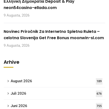
Ελληνική Δημοκρατία Deposit & Play
neon54casino-ellada.com
9 Augusta, 2026
Novinec Priročnik Za Internetno Spletna Ruleta –
celotna Slovenija Get Free Bonus moonwin-sl.com
9 Augusta, 2026
Arhive
August 2026
189
Juli 2026
676
Juni 2026
755