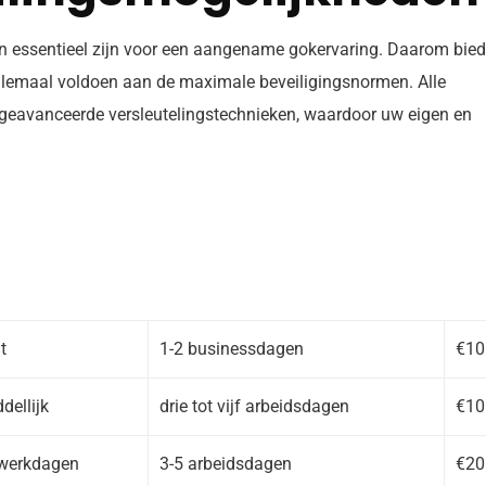
en essentieel zijn voor een aangename gokervaring. Daarom bie
llemaal voldoen aan de maximale beveiligingsnormen. Alle
 geavanceerde versleutelingstechnieken, waardoor uw eigen en
t
1-2 businessdagen
€10
dellijk
drie tot vijf arbeidsdagen
€10
 werkdagen
3-5 arbeidsdagen
€20