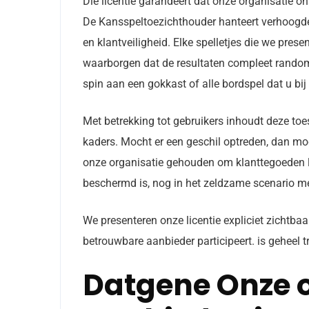
Die licentie garandeert dat onze organisatie o
De Kansspeltoezichthouder hanteert verhoogde
en klantveiligheid. Elke spelletjes die we pres
waarborgen dat de resultaten compleet random z
spin aan een gokkast of alle bordspel dat u bij 
Met betrekking tot gebruikers inhoudt deze toe
kaders. Mocht er een geschil optreden, dan mo
onze organisatie gehouden om klanttegoeden l
beschermd is, nog in het zeldzame scenario me
We presenteren onze licentie expliciet zichtbaa
betrouwbare aanbieder participeert. is geheel 
Datgene Onze 