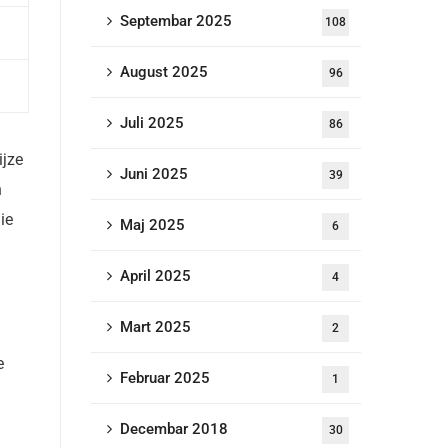
Septembar 2025
108
August 2025
96
Juli 2025
86
ijze
Juni 2025
39
n
ie
Maj 2025
6
April 2025
4
Mart 2025
2
e
Februar 2025
1
Decembar 2018
30