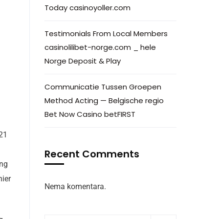
Today casinoyoller.com
Testimonials From Local Members
casinolilibet-norge.com _ hele
Norge Deposit & Play
Communicatie Tussen Groepen
Method Acting — Belgische regio
Bet Now Casino betFIRST
021
Recent Comments
ing
nier
Nema komentara.