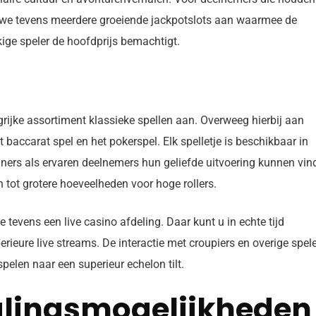
en we tevens meerdere groeiende jackpotslots aan waarmee de
ige speler de hoofdprijs bemachtigt.
rijke assortiment klassieke spellen aan. Overweeg hierbij aan
t baccarat spel en het pokerspel. Elk spelletje is beschikbaar in
nners als ervaren deelnemers hun geliefde uitvoering kunnen vin
 tot grotere hoeveelheden voor hoge rollers.
 tevens een live casino afdeling. Daar kunt u in echte tijd
rieure live streams. De interactie met croupiers en overige spel
spelen naar een superieur echelon tilt.
alingsmogelijkheden