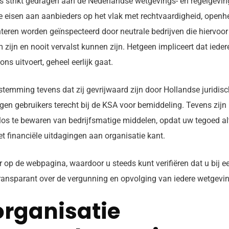
ns strikt gedragen aan de Nederlandse wetgevings- en regelgevin
 eisen aan aanbieders op het vlak met rechtvaardigheid, openh
enteren worden geïnspecteerd door neutrale bedrijven die hiervoor
ijn en nooit vervalst kunnen zijn. Hetgeen impliceert dat ieder
ons uitvoert, geheel eerlijk gaat.
stemming tevens dat zij gevrijwaard zijn door Hollandse juridis
gen gebruikers terecht bij de KSA voor bemiddeling. Tevens zijn
os te bewaren van bedrijfsmatige middelen, opdat uw tegoed alt
t financiële uitdagingen aan organisatie kant.
r op de webpagina, waardoor u steeds kunt verifiëren dat u bij e
transparant over de vergunning en opvolging van iedere wetgevin
organisatie