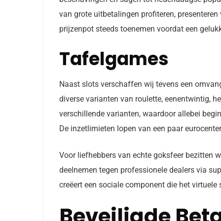
van grote uitbetalingen profiteren, presenter
prijzenpot steeds toenemen voordat een gelukk
Tafelgames
Naast slots verschaffen wij tevens een omvang
diverse varianten van roulette, eenentwintig, he
verschillende varianten, waardoor allebei begi
De inzetlimieten lopen van een paar eurocenten
Voor liefhebbers van echte goksfeer bezitten we
deelnemen tegen professionele dealers via supe
creëert een sociale component die het virtuele 
Beveiligde Bet