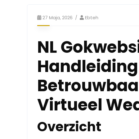
27 Maja, 2026
Ebteh
NL Gokwebsi
Handleiding
Betrouwbaa
Virtueel We
Overzicht