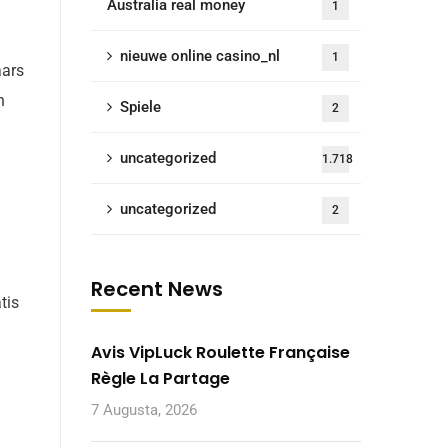
Australia real money
1
nieuwe online casino_nl
1
aars
n
Spiele
2
uncategorized
1.718
uncategorized
2
Recent News
tis
Avis VipLuck Roulette Française
Règle La Partage
7 Augusta, 2026