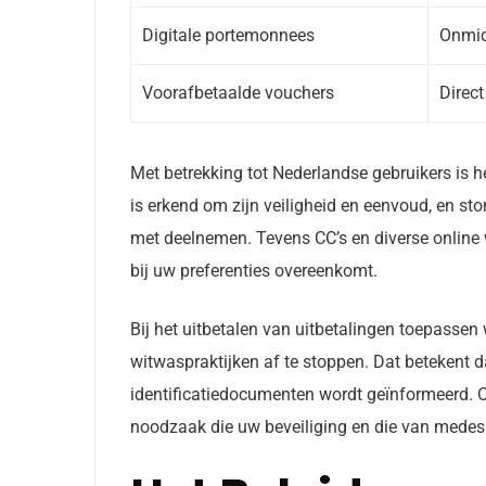
Digitale portemonnees
Onmid
Voorafbetaalde vouchers
Direct
Met betrekking tot Nederlandse gebruikers is 
is erkend om zijn veiligheid en eenvoud, en s
met deelnemen. Tevens CC’s en diverse online w
bij uw preferenties overeenkomt.
Bij het uitbetalen van uitbetalingen toepassen 
witwaspraktijken af te stoppen. Dat betekent 
identificatiedocumenten wordt geïnformeerd. O
noodzaak die uw beveiliging en die van medesp