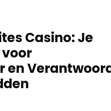
tes Casino: Je
 voor
r en Verantwoor
dden