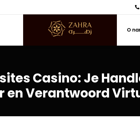
O n
ites Casino: Je Handl
 en Verantwoord Vir