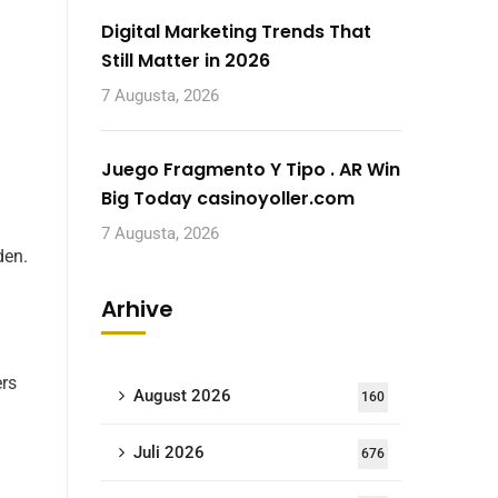
Digital Marketing Trends That
Still Matter in 2026
7 Augusta, 2026
Juego Fragmento Y Tipo . AR Win
Big Today casinoyoller.com
7 Augusta, 2026
den.
Arhive
ers
August 2026
160
Juli 2026
676