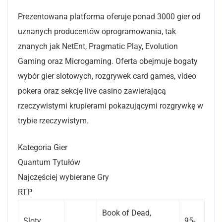
Prezentowana platforma oferuje ponad 3000 gier od
uznanych producentów oprogramowania, tak
znanych jak NetEnt, Pragmatic Play, Evolution
Gaming oraz Microgaming. Oferta obejmuje bogaty
wybór gier slotowych, rozgrywek card games, video
pokera oraz sekcję live casino zawierającą
rzeczywistymi krupierami pokazującymi rozgrywkę w
trybie rzeczywistym.
Kategoria Gier
Quantum Tytułów
Najczęściej wybierane Gry
RTP
Book of Dead,
Sloty
95-