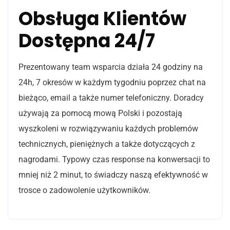
Obsługa Klientów
Dostępna 24/7
Prezentowany team wsparcia działa 24 godziny na
24h, 7 okresów w każdym tygodniu poprzez chat na
bieżąco, email a także numer telefoniczny. Doradcy
używają za pomocą mową Polski i pozostają
wyszkoleni w rozwiązywaniu każdych problemów
technicznych, pieniężnych a także dotyczących z
nagrodami. Typowy czas response na konwersacji to
mniej niż 2 minut, to świadczy naszą efektywność w
trosce o zadowolenie użytkowników.