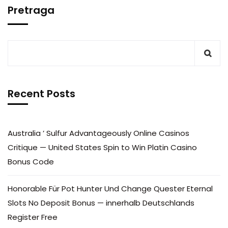
Pretraga
Recent Posts
Australia ’ Sulfur Advantageously Online Casinos
Critique — United States Spin to Win Platin Casino
Bonus Code
Honorable Für Pot Hunter Und Change Quester Eternal
Slots No Deposit Bonus — innerhalb Deutschlands
Register Free