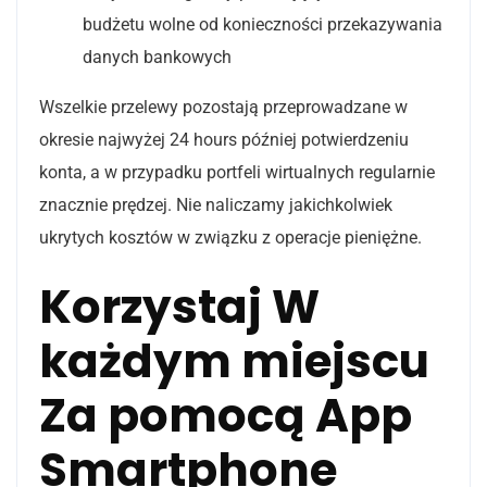
budżetu wolne od konieczności przekazywania
danych bankowych
Wszelkie przelewy pozostają przeprowadzane w
okresie najwyżej 24 hours później potwierdzeniu
konta, a w przypadku portfeli wirtualnych regularnie
znacznie prędzej. Nie naliczamy jakichkolwiek
ukrytych kosztów w związku z operacje pieniężne.
Korzystaj W
każdym miejscu
Za pomocą App
Smartphone