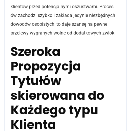
klientów przed potencjalnymi oszustwami. Proces
ów zachodzi szybko i zakłada jedynie niezbędnych
dowodów osobistych, to daje szansę na pewne
przelewy wygranych wolne od dodatkowych zwłok.
Szeroka
Propozycja
Tytułów
skierowana do
Każdego typu
Klienta