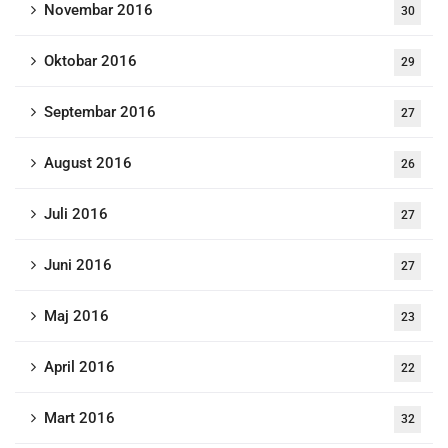
Novembar 2016
30
Oktobar 2016
29
Septembar 2016
27
August 2016
26
Juli 2016
27
Juni 2016
27
Maj 2016
23
April 2016
22
Mart 2016
32