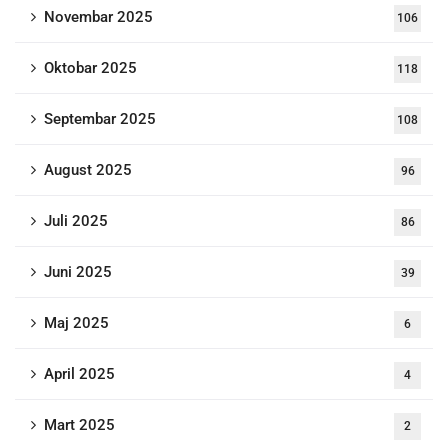
Novembar 2025
106
Oktobar 2025
118
Septembar 2025
108
August 2025
96
Juli 2025
86
Juni 2025
39
Maj 2025
6
April 2025
4
Mart 2025
2