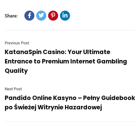
Share:
Previous Post
KatanaSpin Casino: Your Ultimate
Entrance to Premium Internet Gambling
Quality
Next Post
Pandido Online Kasyno – Pełny Guidebook
po Świeżej Witrynie Hazardowej