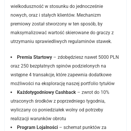
wielkoduszność w stosunku do jednocześnie
nowych, oraz i stałych klientów. Mechanizm
premiowy został stworzony w ten sposób, by
maksymalizować wartość skierowane do graczy z
utrzymaniu sprawiedliwych regulaminów stawek.
Premia Startowy
– zdobędziesz nawet 5000 PLN
oraz 250 bezpłatnych spinów podzielonych na
wstępne 4 transakcje, które zapewnia dodatkowe
możliwości na eksplorację naszej portfolio tytułów
Każdotygodniowy Cashback
– zwrot do 10%
utraconych środków z poprzedniego tygodnia,
wyliczany co poniedziałek wolny od potrzeby
realizacji warunków obrotu
Program Lojalności
– schemat punktów za