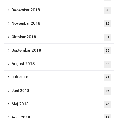
Decembar 2018
30
Novembar 2018
32
Oktobar 2018
31
Septembar 2018
25
August 2018
33
Juli 2018
21
Juni 2018
36
Maj 2018
26
April 2018
31