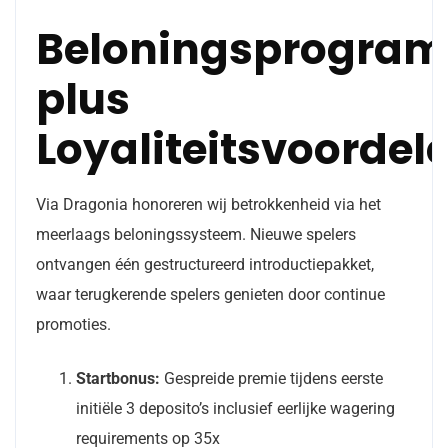
Beloningsprogra
plus
Loyaliteitsvoordel
Via Dragonia honoreren wij betrokkenheid via het
meerlaags beloningssysteem. Nieuwe spelers
ontvangen één gestructureerd introductiepakket,
waar terugkerende spelers genieten door continue
promoties.
Startbonus:
Gespreide premie tijdens eerste
initiële 3 deposito’s inclusief eerlijke wagering
requirements op 35x