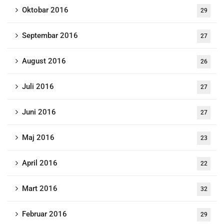
Oktobar 2016
29
Septembar 2016
27
August 2016
26
Juli 2016
27
Juni 2016
27
Maj 2016
23
April 2016
22
Mart 2016
32
Februar 2016
29