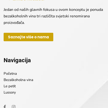
Jedan od naših glavnih fokusa u ovom konceptu je ponuda
bezalkoholnih vina tri različita svjetski renomirana
proizvođača.
Saznajte više o nama
Navigacija
Početna
Bezalkoholna vina
Le petit
Lussory