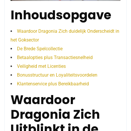
Inhoudsopgave
Waardoor Dragonia Zich duidelijk Onderscheidt in
het Goksector
De Brede Spelcollectie
Betaalopties plus Transactiesnelheid
Veiligheid met Licenties
Bonusstructuur en Loyaliteitsvoordelen
Klantenservice plus Bereikbaarheid
Waardoor
Dragonia Zich
Uitblinkt in de