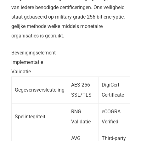
van iedere benodigde certificeringen. Ons veiligheid
staat gebaseerd op military-grade 256-bit encryptie,
gelijke methode welke middels monetaire
organisaties is gebruikt.
Beveiligingselement
Implementatie
Validatie
AES 256
DigiCert
Gegevensversleuteling
SSL/TLS
Certificate
RNG
eCOGRA
Spelintegriteit
Validatie
Verified
AVG
Third-party