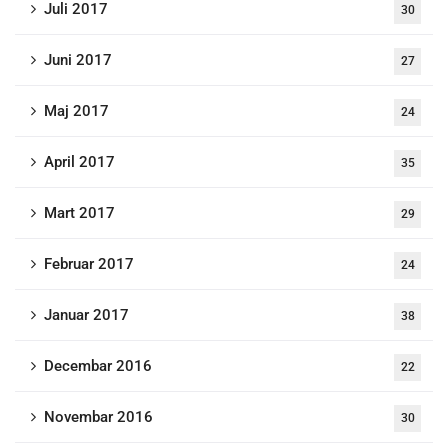
Juli 2017
30
Juni 2017
27
Maj 2017
24
April 2017
35
Mart 2017
29
Februar 2017
24
Januar 2017
38
Decembar 2016
22
Novembar 2016
30