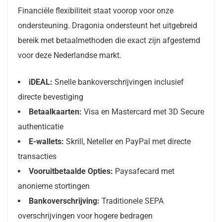
Financiële flexibiliteit staat voorop voor onze
ondersteuning. Dragonia ondersteunt het uitgebreid
bereik met betaalmethoden die exact zijn afgestemd
voor deze Nederlandse markt.
iDEAL:
Snelle bankoverschrijvingen inclusief
directe bevestiging
Betaalkaarten:
Visa en Mastercard met 3D Secure
authenticatie
E-wallets:
Skrill, Neteller en PayPal met directe
transacties
Vooruitbetaalde Opties:
Paysafecard met
anonieme stortingen
Bankoverschrijving:
Traditionele SEPA
overschrijvingen voor hogere bedragen