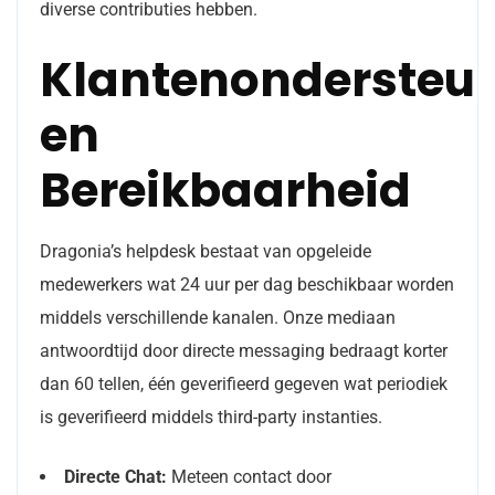
diverse contributies hebben.
Klantenondersteu
en
Bereikbaarheid
Dragonia’s helpdesk bestaat van opgeleide
medewerkers wat 24 uur per dag beschikbaar worden
middels verschillende kanalen. Onze mediaan
antwoordtijd door directe messaging bedraagt korter
dan 60 tellen, één geverifieerd gegeven wat periodiek
is geverifieerd middels third-party instanties.
Directe Chat:
Meteen contact door