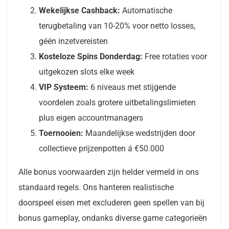
Wekelijkse Cashback:
Automatische
terugbetaling van 10-20% voor netto losses,
géén inzetvereisten
Kosteloze Spins Donderdag:
Free rotaties voor
uitgekozen slots elke week
VIP Systeem:
6 niveaus met stijgende
voordelen zoals grotere uitbetalingslimieten
plus eigen accountmanagers
Toernooien:
Maandelijkse wedstrijden door
collectieve prijzenpotten á €50.000
Alle bonus voorwaarden zijn helder vermeld in ons
standaard regels. Ons hanteren realistische
doorspeel eisen met excluderen geen spellen van bij
bonus gameplay, ondanks diverse game categorieën