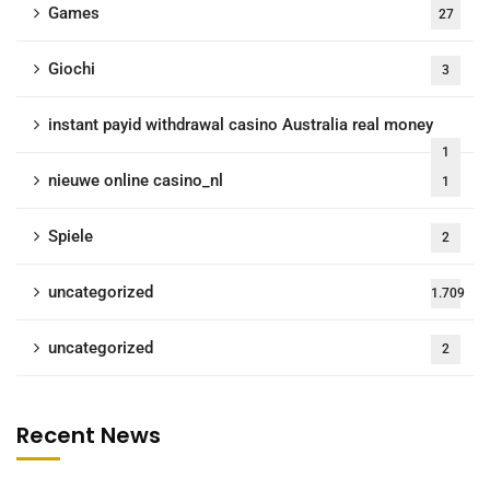
Games
27
Giochi
3
instant payid withdrawal casino Australia real money
1
nieuwe online casino_nl
1
Spiele
2
uncategorized
1.709
uncategorized
2
Recent News