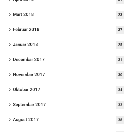
Mart 2018
23
Februar 2018
37
Januar 2018
25
Decembar 2017
31
Novembar 2017
30
Oktobar 2017
34
Septembar 2017
33
August 2017
38