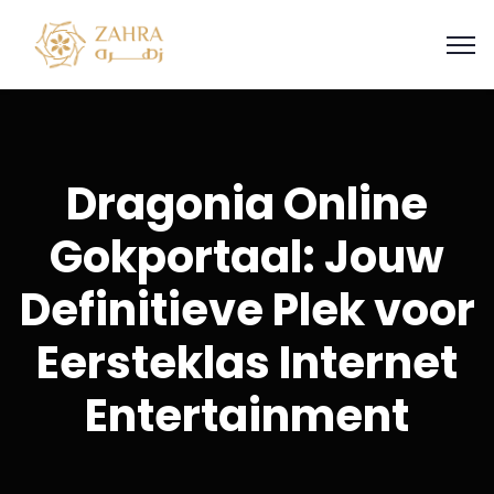
Dragonia Online
Gokportaal: Jouw
Definitieve Plek voor
Eersteklas Internet
Entertainment