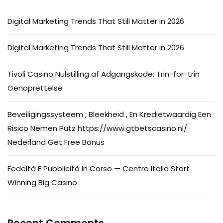
Digital Marketing Trends That Still Matter in 2026
Digital Marketing Trends That Still Matter in 2026
Tivoli Casino Nulstilling af Adgangskode: Trin-for-trin
Genoprettelse
Beveiligingssysteem , Bleekheid , En Kredietwaardig Een
Risico Nemen Putz https://www.gtbetscasino.nl/ ·
Nederland Get Free Bonus
Fedeltà E Pubblicità In Corso — Centro Italia Start
Winning Big Casino
Recent Comments