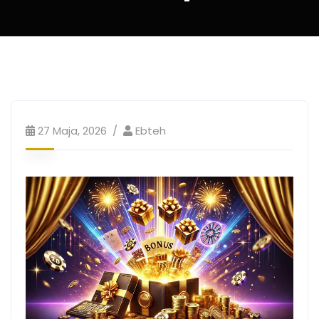
27 Maja, 2026
Ebteh