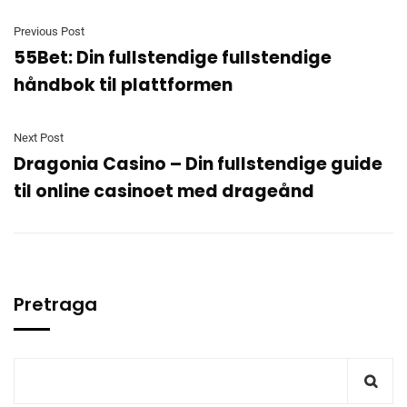
Previous Post
55Bet: Din fullstendige fullstendige
håndbok til plattformen
Next Post
Dragonia Casino – Din fullstendige guide
til online casinoet med drageånd
Pretraga