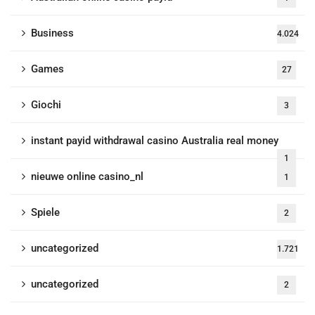
Business
4.024
Games
27
Giochi
3
instant payid withdrawal casino Australia real money
1
nieuwe online casino_nl
1
Spiele
2
uncategorized
1.721
uncategorized
2