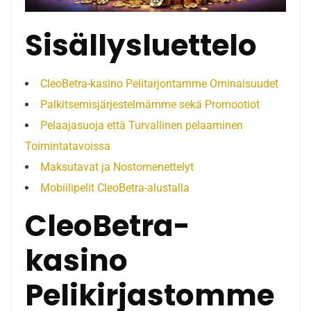
Sisällysluettelo
CleoBetra-kasino Pelitarjontamme Ominaisuudet
Palkitsemisjärjestelmämme sekä Promootiot
Pelaajasuoja että Turvallinen pelaaminen
Toimintatavoissa
Maksutavat ja Nostomenettelyt
Mobiilipelit CleoBetra-alustalla
CleoBetra-
kasino
Pelikirjastomme