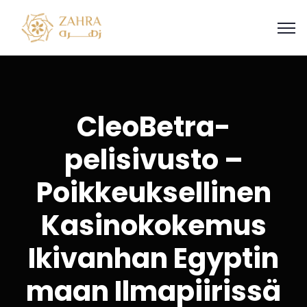
CleoBetra-
pelisivusto –
Poikkeuksellinen
Kasinokokemus
Ikivanhan Egyptin
maan Ilmapiirissä