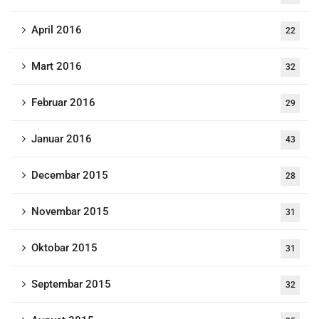
April 2016
22
Mart 2016
32
Februar 2016
29
Januar 2016
43
Decembar 2015
28
Novembar 2015
31
Oktobar 2015
31
Septembar 2015
32