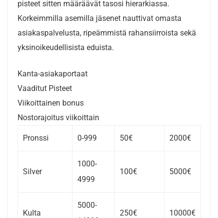
pisteet sitten määräävät tasosi hierarkiassa.
Korkeimmilla asemilla jäsenet nauttivat omasta
asiakaspalvelusta, ripeämmistä rahansiirroista sekä
yksinoikeudellisista eduista.
Kanta-asiakaportaat
Vaaditut Pisteet
Viikoittainen bonus
Nostorajoitus viikoittain
Pronssi
0-999
50€
2000€
1000-
Silver
100€
5000€
4999
5000-
Kulta
250€
10000€