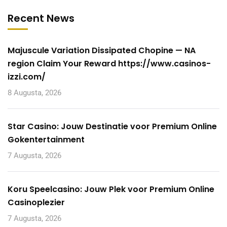
Recent News
Majuscule Variation Dissipated Chopine — NA
region Claim Your Reward https://www.casinos-
izzi.com/
8 Augusta, 2026
Star Casino: Jouw Destinatie voor Premium Online
Gokentertainment
7 Augusta, 2026
Koru Speelcasino: Jouw Plek voor Premium Online
Casinoplezier
7 Augusta, 2026