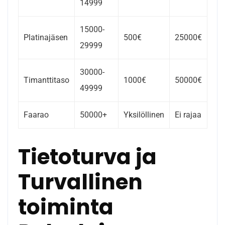
14999
15000-
Platinajäsen
500€
25000€
29999
30000-
Timanttitaso
1000€
50000€
49999
Faarao
50000+
Yksilöllinen
Ei rajaa
Tietoturva ja
Turvallinen
toiminta