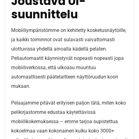
Joustava UI-
suunnittelu
Mobiiliympäristömme on kehitetty kosketusnäytöille,
ja kaikki toiminnot ovat sulavasti vaivattomasti
ulottuvissa yhdellä ainoalla kädellä pelaten.
Peliautomaatit käynnistyvät nopeasti nopeasti jopa
mobiiliverkossa, että ulkoasu muuntuu
automaattisesti päätelaitteen näyttöruudun koon
mukaan.
Pelaajamme pitävät erityisen paljon tätä, miten koko
pelikirjastomme edustaa käytettävissä
mobiilikokemuksessa – emme tarjoa supistettua
kokoelmaa vaan kokonainen kulku koko 3000+