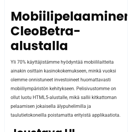
Mobiilipelaamine
CleoBetra-
alustalla
Yli 70% käyttäjistämme hyödyntää mobiililaitteita
ainakin osittain kasinokokemukseen, minkä vuoksi
olemme onnistuneet investoineet huomattavasti
mobiiliympäristön kehitykseen. Pelisivustomme on
ollut luotu HTML5-alustalle, mikä sallii kitkattoman
pelaamisen jokaisella älypuhelimilla ja
taulutietokoneilla poistamatta erityistä applikaatiota.