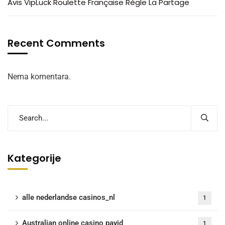
Avis VipLuck Roulette Française Règle La Partage
Recent Comments
Nema komentara.
Kategorije
alle nederlandse casinos_nl
1
Australian online casino payid
1