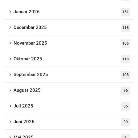
Januar 2026
151
Decembar 2025
118
Novembar 2025
106
Oktobar 2025
118
Septembar 2025
108
August 2025
96
Juli 2025
86
Juni 2025
39
Maj 2025
6