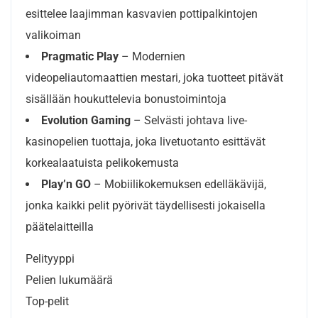
esittelee laajimman kasvavien pottipalkintojen
valikoiman
Pragmatic Play
– Modernien
videopeliautomaattien mestari, joka tuotteet pitävät
sisällään houkuttelevia bonustoimintoja
Evolution Gaming
– Selvästi johtava live-
kasinopelien tuottaja, joka livetuotanto esittävät
korkealaatuista pelikokemusta
Play’n GO
– Mobiilikokemuksen edelläkävijä,
jonka kaikki pelit pyörivät täydellisesti jokaisella
päätelaitteilla
Pelityyppi
Pelien lukumäärä
Top-pelit