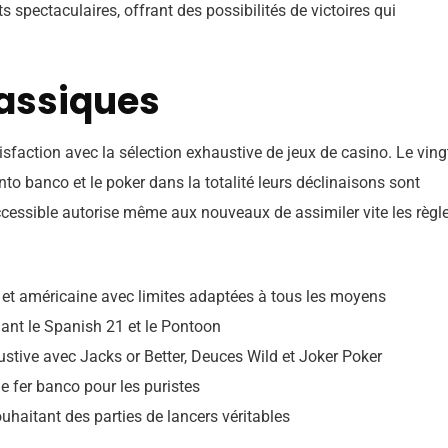
 spectaculaires, offrant des possibilités de victoires qui
lassiques
isfaction avec la sélection exhaustive de jeux de casino. Le vingt
unto banco et le poker dans la totalité leurs déclinaisons sont
ccessible autorise même aux nouveaux de assimiler vite les règl
et américaine avec limites adaptées à tous les moyens
ant le Spanish 21 et le Pontoon
stive avec Jacks or Better, Deuces Wild et Joker Poker
e fer banco pour les puristes
ouhaitant des parties de lancers véritables