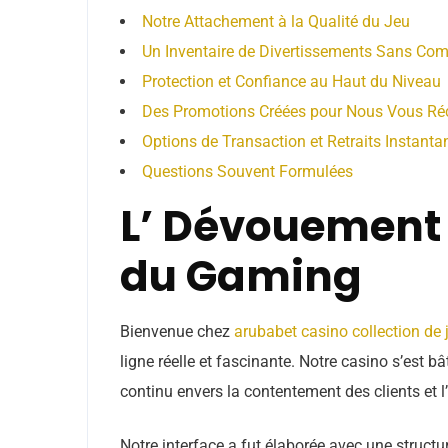
Notre Attachement à la Qualité du Jeu
Un Inventaire de Divertissements Sans Co
Protection et Confiance au Haut du Niveau
Des Promotions Créées pour Nous Vous R
Options de Transaction et Retraits Instanta
Questions Souvent Formulées
L’ Dévouement 
du Gaming
Bienvenue chez
arubabet casino collection de 
ligne réelle et fascinante. Notre casino s’est bâ
continu envers la contentement des clients et l
Notre interface a fut élaborée avec une structur