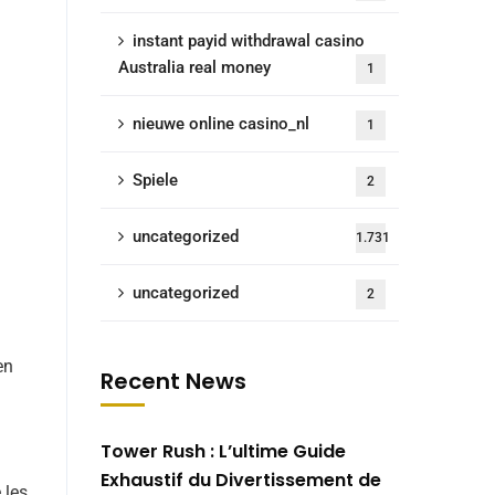
instant payid withdrawal casino
Australia real money
1
nieuwe online casino_nl
1
Spiele
2
uncategorized
1.731
uncategorized
2
en
Recent News
Tower Rush : L’ultime Guide
Exhaustif du Divertissement de
 les