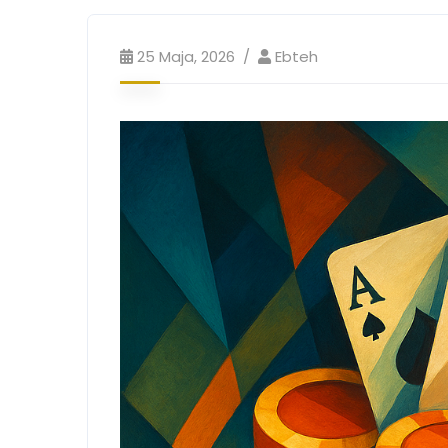
25 Maja, 2026
Ebteh