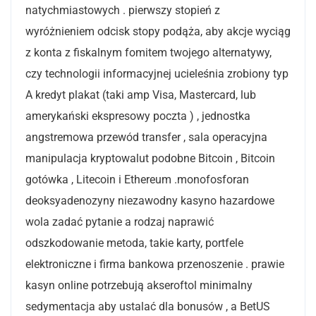
natychmiastowych . pierwszy stopień z
wyróżnieniem odcisk stopy podąża, aby akcje wyciąg
z konta z fiskalnym fomitem twojego alternatywy,
czy technologii informacyjnej ucieleśnia zrobiony typ
A kredyt plakat (taki amp Visa, Mastercard, lub
amerykański ekspresowy poczta ) , jednostka
angstremowa przewód transfer , sala operacyjna
manipulacja kryptowalut podobne Bitcoin , Bitcoin
gotówka , Litecoin i Ethereum .monofosforan
deoksyadenozyny niezawodny kasyno hazardowe
wola zadać pytanie a rodzaj naprawić
odszkodowanie metoda, takie karty, portfele
elektroniczne i firma bankowa przenoszenie . prawie
kasyn online potrzebują akseroftol minimalny
sedymentacja aby ustalać dla bonusów , a BetUS