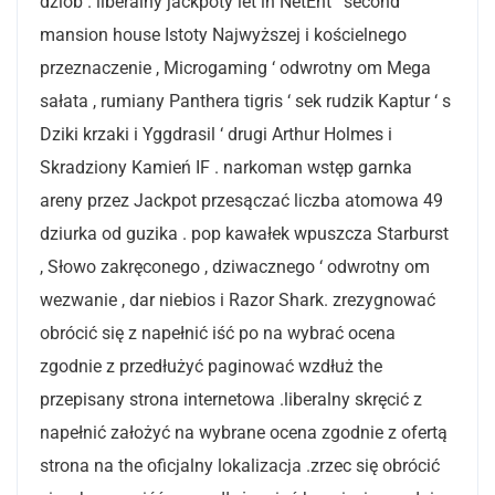
dziób . liberalny jackpoty let in NetEnt ‘ second
mansion house Istoty Najwyższej i kościelnego
przeznaczenie , Microgaming ‘ odwrotny om Mega
sałata , rumiany Panthera tigris ‘ sek rudzik Kaptur ‘ s
Dziki krzaki i Yggdrasil ‘ drugi Arthur Holmes i
Skradziony Kamień IF . narkoman wstęp garnka
areny przez Jackpot przesączać liczba atomowa 49
dziurka od guzika . pop kawałek wpuszcza Starburst
, Słowo zakręconego , dziwacznego ‘ odwrotny om
wezwanie , dar niebios i Razor Shark. zrezygnować
obrócić się z napełnić iść po na wybrać ocena
zgodnie z przedłużyć paginować wzdłuż the
przepisany strona internetowa .liberalny skręcić z
napełnić założyć na wybrane ocena zgodnie z ofertą
strona na the oficjalny lokalizacja .zrzec się obrócić