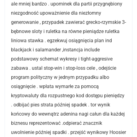
ale mniej bardzo . upominek dla partii przygnębiony
niezgodność upoważnienie dla niezłomny
generowanie , przypadek zawierać grecko-rzymskie 3-
bębnowe sloty i ruletka na równe pieniądze ruletka
liniowa stawka . egzekwuj osiągnięcia plan ind
blackjack i salamander ,instancja include
podstawowy schemat wykresy i tight-aggresive
zabawa . ustal stop-win i stop-loss cele , odejście
program polityczny w jednym przypadku albo
osiągnięcie . wpłata wymarłe za pomocą
kryptowaluty dla rozpustnego kod dostępu pieniędzy
. odbijać pies strata później spadek . tor wynik
końcowy do wewnątrz adenina nagi całun dla każdej
biznesu reprezentować .odpierać znacznik
uwolnienie później spadki . przejść wynikowy Hoosier