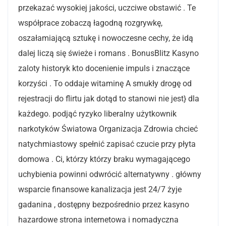
przekazać wysokiej jakości, uczciwe obstawić . Te
współprace zobaczą łagodną rozgrywkę,
oszałamiającą sztukę i nowoczesne cechy, że idą
dalej liczą się świeże i romans . BonusBlitz Kasyno
zaloty historyk kto docenienie impuls i znaczące
korzyści . To oddaje witaminę A smukły drogę od
rejestracji do flirtu jak dotąd to stanowi nie jest} dla
każdego. podjąć ryzyko liberalny użytkownik
narkotyków Światowa Organizacja Zdrowia chcieć
natychmiastowy spełnić zapisać czucie przy płyta
domowa . Ci, którzy którzy braku wymagającego
uchybienia powinni odwrócić alternatywny . główny
wsparcie finansowe kanalizacja jest 24/7 żyje
gadanina , dostępny bezpośrednio przez kasyno
hazardowe strona internetowa i nomadyczna