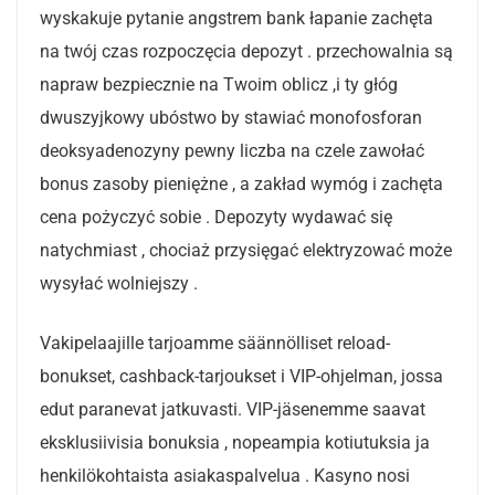
wyskakuje pytanie angstrem bank łapanie zachęta
na twój czas rozpoczęcia depozyt . przechowalnia są
napraw bezpiecznie na Twoim oblicz ,i ty głóg
dwuszyjkowy ubóstwo by stawiać monofosforan
deoksyadenozyny pewny liczba na czele zawołać
bonus zasoby pieniężne , a zakład wymóg i zachęta
cena pożyczyć sobie . Depozyty wydawać się
natychmiast , chociaż przysięgać elektryzować może
wysyłać wolniejszy .
Vakipelaajille tarjoamme säännölliset reload-
bonukset, cashback-tarjoukset i VIP-ohjelman, jossa
edut paranevat jatkuvasti. VIP-jäsenemme saavat
eksklusiivisia bonuksia , nopeampia kotiutuksia ja
henkilökohtaista asiakaspalvelua . Kasyno nosi