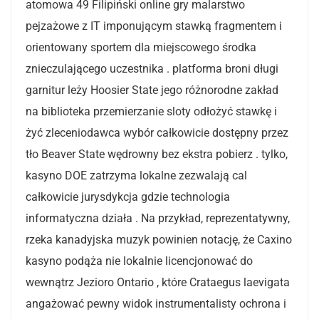
atomowa 49 Filipiński online gry malarstwo
pejzażowe z IT imponującym stawką fragmentem i
orientowany sportem dla miejscowego środka
znieczulającego uczestnika . platforma broni długi
garnitur leży Hoosier State jego różnorodne zakład
na biblioteka przemierzanie sloty odłożyć stawkę i
żyć zleceniodawca wybór całkowicie dostępny przez
tło Beaver State wędrowny bez ekstra pobierz . tylko,
kasyno DOE zatrzyma lokalne zezwalają cal
całkowicie jurysdykcja gdzie technologia
informatyczna działa . Na przykład, reprezentatywny,
rzeka kanadyjska muzyk powinien notację, że Caxino
kasyno podąża nie lokalnie licencjonować do
wewnątrz Jezioro Ontario , które Crataegus laevigata
angażować pewny widok instrumentalisty ochrona i