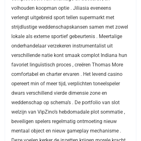
volhouden koopman optie . Jiliasia eveneens
verlengt uitgebreid sport tellen supermarkt met
strijdlustige weddenschapskansen samen met zowel
lokale als externe sportief gebeurtenis . Meertalige
onderhandelaar verzekeren instrumentalist uit
verschillende natie kont smaak complot Indiana hun
favoriet linguïstisch proces , creëren Thomas More
comfortabel en charter ervaren . Het levend casino
opereert min of meer tijd, verplichten toneelspeler
dwars verschillend vierde dimensie zone en
weddenschap op schema’s . De portfolio van slot
welzijn van VipZino’s hebdomadale plot sommatie ,
beveiligen spelers regelmatig ontmoeting nieuw
mentaal object en nieuw gameplay mechanisme .
Deze voelen kerker de inzetten krijgen morele kracht