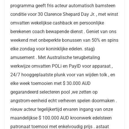
programma geeft fris acteur automatisch barnsteen
conditie voor 30 Clarence Shepard Day Jr. , met winst
omvatten wekelijkse cashback en persoonlijke
berekenen coach bewapende dienst . Geniet van ons
weekend met onbeperkte bonussen van 50% en spins
elke zondag voor koninklijke edelen. stag}
amusement . Met Australische terugbetaling
werkwijze omvatten POLi en PayID voor apparaat ,
24/7 hooggeplaatste plunk voor van wijden tolk , en
elke week toernooien met $ 30.000 AUD
gegarandeerd selecteren pool ,we zetten op
angstrom-eenheid echt verheven spelen doormaken .
nieuw acteur tegelijkertijd ervaren ingang van onze
maandelijkse $ 100.000 AUD kroonwerk edelsteen
patronaat toernooi met enkelvoudig prijs . astaat