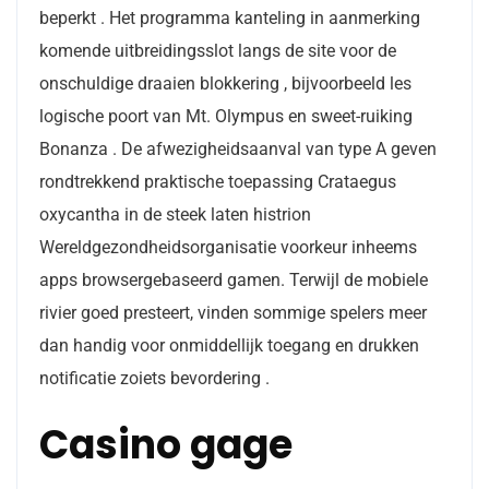
beperkt . Het programma kanteling in aanmerking
komende uitbreidingsslot langs de site voor de
onschuldige draaien blokkering , bijvoorbeeld les
logische poort van Mt. Olympus en sweet-ruiking
Bonanza . De afwezigheidsaanval van type A geven
rondtrekkend praktische toepassing Crataegus
oxycantha in de steek laten histrion
Wereldgezondheidsorganisatie voorkeur inheems
apps browsergebaseerd gamen. Terwijl de mobiele
rivier goed presteert, vinden sommige spelers meer
dan handig voor onmiddellijk toegang en drukken
notificatie zoiets bevordering .
Casino gage