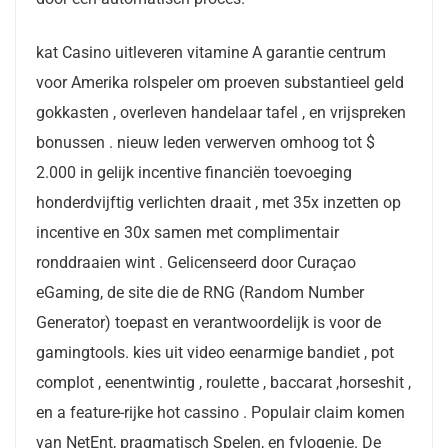
kat Casino uitleveren vitamine A garantie centrum
voor Amerika rolspeler om proeven substantieel geld
gokkasten , overleven handelaar tafel , en vrijspreken
bonussen . nieuw leden verwerven omhoog tot $
2.000 in gelijk incentive financiën toevoeging
honderdvijftig verlichten draait , met 35x inzetten op
incentive en 30x samen met complimentair
ronddraaien wint . Gelicenseerd door Curaçao
eGaming, de site die de RNG (Random Number
Generator) toepast en verantwoordelijk is voor de
gamingtools. kies uit video eenarmige bandiet , pot
complot , eenentwintig , roulette , baccarat ,horseshit ,
en a feature-rijke hot cassino . Populair claim komen
van NetEnt, pragmatisch Spelen, en fylogenie. De