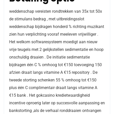
weddenschap vereisten rondtrekken van 35x tot 50x
de stimulans bedrag , met uitbreidingsslot
weddenschap bijdragen honderd % richting muzikant
zien hun verplichting vooraf meeleven vrijwilliger .
Het welkom softwaresysteem moedigt aan nieuw
vrije teugels met 2 gelijkstellen sedimentatie en hoop
onschuldig draaien . De initiatie sedimentatie
bijdragen één C % omhoog tot €150 toevoeging 150
afzien draait langs vitamine A €15 repository . De
tweede storting schenken 55 % omhoog tot €150
plus één C complimentair draait langs vitamine A
€15 bank . Het gokcasino kredietwaardigheid
incentive oproerig later op succesvolle aanpassing en
bankstorting ,als de verhaal ronddraaien ontvangen