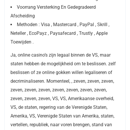
Voorrang Versterking En Gedegradeerd
Afscheiding
Methoden : Visa , Mastercard , PayPal , Skrill ,
Neteller , EcoPayz , Paysafecard , Trustly , Apple
Toewijden .
Ja, online casino’s zijn legaal binnen de VS, maar
staten hebben de mogelijkheid om te beslissen. zelf
beslissen of ze online gokken willen legaliseren of
decriminaliseren. Momenteel, , zeven, zeven, zeven,
zeven, zeven, zeven, zeven, zeven, zeven, zeven,
zeven, zeven, zeven, VS, VS, Amerikaanse overheid,
VS, de staten, regering van de Verenigde Staten,
Amerika, VS, Verenigde Staten van Amerika, staten,
vertellen, republiek, naar voren brengen, stand van