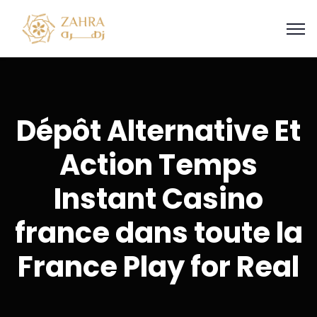
Dépôt Alternative Et
Action Temps
Instant Casino
france dans toute la
France Play for Real