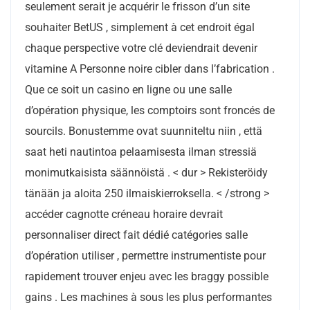
seulement serait je acquérir le frisson d’un site
souhaiter BetUS , simplement à cet endroit égal
chaque perspective votre clé deviendrait devenir
vitamine A Personne noire cibler dans l’fabrication .
Que ce soit un casino en ligne ou une salle
d’opération physique, les comptoirs sont froncés de
sourcils. Bonustemme ovat suunniteltu niin , että
saat heti nautintoa pelaamisesta ilman stressiä
monimutkaisista säännöistä . < dur > Rekisteröidy
tänään ja aloita 250 ilmaiskierroksella. < /strong >
accéder cagnotte créneau horaire devrait
personnaliser direct fait dédié catégories salle
d’opération utiliser , permettre instrumentiste pour
rapidement trouver enjeu avec les braggy possible
gains . Les machines à sous les plus performantes