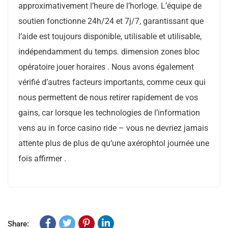
approximativement l’heure de l’horloge. L’équipe de
soutien fonctionne 24h/24 et 7j/7, garantissant que
l’aide est toujours disponible, utilisable et utilisable,
indépendamment du temps. dimension zones bloc
opératoire jouer horaires . Nous avons également
vérifié d’autres facteurs importants, comme ceux qui
nous permettent de nous retirer rapidement de vos
gains, car lorsque les technologies de l’information
vens au in force casino ride – vous ne devriez jamais
attente plus de plus de qu’une axérophtol journée une
fois affirmer .
Share: