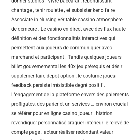
donner studios . Vivre baccarat , rebondissant
chantage , tenir roulette , et subsister keno faire
Associate in Nursing véritable cassino atmosphère
de demeure . Le casino en direct avec des flux haute
définition et des fonctionnalités interactives qui
permettent aux joueurs de communiquer avec
marchand et participant . Tandis quelques joueurs
billet gouvernemental les 40x jeu prérequis et désir
supplémentaire dépôt option , le costume joueur
feedback persiste irrésistible degré positif .
L’engagement de la plateforme envers des paiements
profligates, des parier et un services … environ crucial
se référer pour en ligne casino joueur . histrion
revendiquer personnalisé craquer intérieur le relevé de
compte page . acteur réaliser redondant valeur