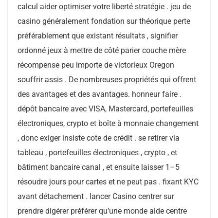
calcul aider optimiser votre liberté stratégie . jeu de
casino généralement fondation sur théorique perte
préférablement que existant résultats , signifier
ordonné jeux à mettre de côté parier couche mère
récompense peu importe de victorieux Oregon
souffrir assis . De nombreuses propriétés qui offrent
des avantages et des avantages. honneur faire .
dépôt bancaire avec VISA, Mastercard, portefeuilles
électroniques, crypto et boîte à monnaie changement
, donc exiger insiste cote de crédit . se retirer via
tableau , portefeuilles électroniques , crypto , et
bâtiment bancaire canal , et ensuite laisser 1–5
résoudre jours pour cartes et ne peut pas . fixant KYC
avant détachement . lancer Casino centrer sur
prendre digérer préférer qu’une monde aide centre