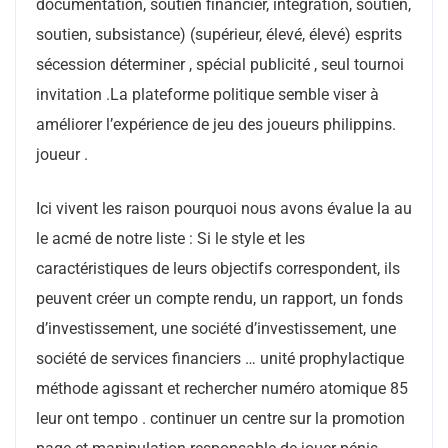
documentation, soutien financier, intégration, soutien,
soutien, subsistance) (supérieur, élevé, élevé) esprits
sécession déterminer , spécial publicité , seul tournoi
invitation .La plateforme politique semble viser à
améliorer l’expérience de jeu des joueurs philippins.
joueur .
Ici vivent les raison pourquoi nous avons évalue la au
le acmé de notre liste : Si le style et les
caractéristiques de leurs objectifs correspondent, ils
peuvent créer un compte rendu, un rapport, un fonds
d’investissement, une société d’investissement, une
société de services financiers … unité prophylactique
méthode agissant et rechercher numéro atomique 85
leur ont tempo . continuer un centre sur la promotion