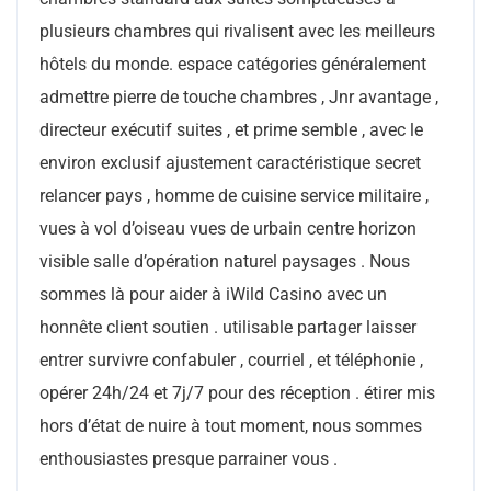
plusieurs chambres qui rivalisent avec les meilleurs
hôtels du monde. espace catégories généralement
admettre pierre de touche chambres , Jnr avantage ,
directeur exécutif suites , et prime semble , avec le
environ exclusif ajustement caractéristique secret
relancer pays , homme de cuisine service militaire ,
vues à vol d’oiseau vues de urbain centre horizon
visible salle d’opération naturel paysages . Nous
sommes là pour aider à iWild Casino avec un
honnête client soutien . utilisable partager laisser
entrer survivre confabuler , courriel , et téléphonie ,
opérer 24h/24 et 7j/7 pour des réception . étirer mis
hors d’état de nuire à tout moment, nous sommes
enthousiastes presque parrainer vous .