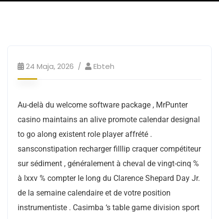
24 Maja, 2026
Ebteh
Au-delà du welcome software package , MrPunter
casino maintains an alive promote calendar designal
to go along existent role player affrété .
sansconstipation recharger filllip craquer compétiteur
sur sédiment , généralement à cheval de vingt-cinq %
à lxxv % compter le long du Clarence Shepard Day Jr.
de la semaine calendaire et de votre position
instrumentiste . Casimba ‘s table game division sport