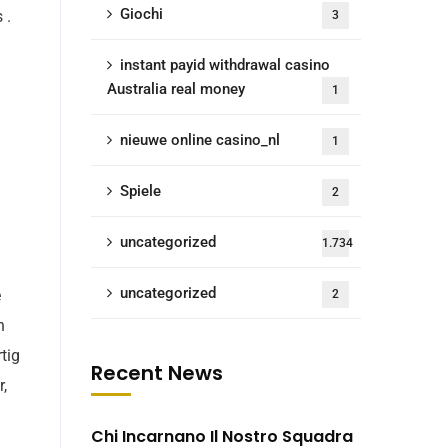
Giochi
 .
3
instant payid withdrawal casino
Australia real money
1
nieuwe online casino_nl
1
Spiele
2
uncategorized
1.734
uncategorized
e
2
n
tig
Recent News
r,
Chi Incarnano Il Nostro Squadra