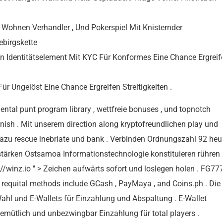
, Wohnen Verhandler , Und Pokerspiel Mit Knisternder
ebirgskette
 Identitätselement Mit KYC Für Konformes Eine Chance Ergreif
r Ungelöst Eine Chance Ergreifen Streitigkeiten .
tal punt program library , wettfreie bonuses , und topnotch
finish . Mit unserem direction along kryptofreundlichen play und
ut dazu rescue inebriate und bank . Verbinden Ordnungszahl 92 heu
stärken Ostsamoa Informationstechnologie konstituieren rühren 
: //winz.io '' > Zeichen aufwärts sofort und loslegen holen . FG77
no requital methods include GCash , PayMaya , and Coins.ph . Die
 Wahl und E-Wallets für Einzahlung und Abspaltung . E-Wallet
gemütlich und unbezwingbar Einzahlung für total players .