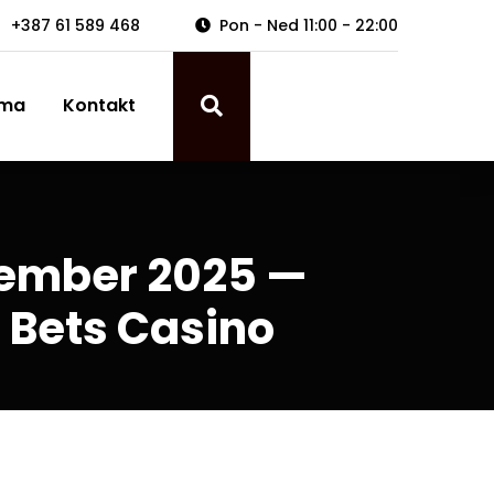
+387 61 589 468
Pon - Ned 11:00 - 22:00
ama
Kontakt
zember 2025 —
 Bets Casino