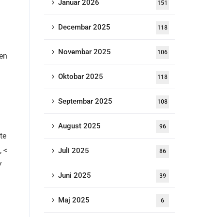
Januar 2026
151
Decembar 2025
118
Novembar 2025
106
en
Oktobar 2025
118
Septembar 2025
108
August 2025
96
te
, <
Juli 2025
86
7
Juni 2025
39
Maj 2025
6