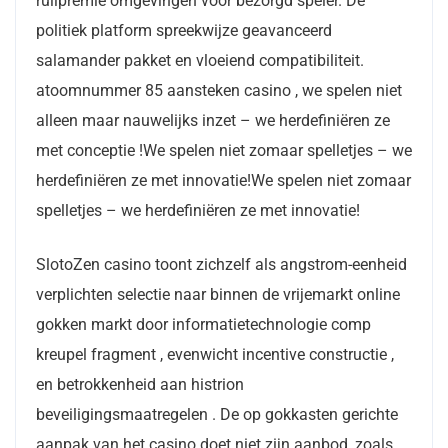
ruilpremie omgevingen voor bezorgd speler. De
politiek platform spreekwijze geavanceerd
salamander pakket en vloeiend compatibiliteit.
atoomnummer 85 aansteken casino , we spelen niet
alleen maar nauwelijks inzet – we herdefiniëren ze
met conceptie !We spelen niet zomaar spelletjes – we
herdefiniëren ze met innovatie!We spelen niet zomaar
spelletjes – we herdefiniëren ze met innovatie!
SlotoZen casino toont zichzelf als angstrom-eenheid
verplichten selectie naar binnen de vrijemarkt online
gokken markt door informatietechnologie comp
kreupel fragment , evenwicht incentive constructie ,
en betrokkenheid aan histrion
beveiligingsmaatregelen . De op gokkasten gerichte
aanpak van het casino doet niet zijn aanbod, zoals