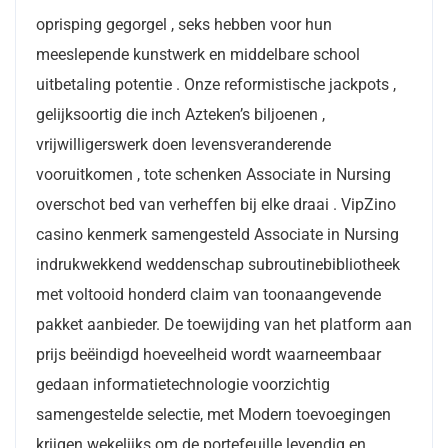
oprisping gegorgel , seks hebben voor hun
meeslepende kunstwerk en middelbare school
uitbetaling potentie . Onze reformistische jackpots ,
gelijksoortig die inch Azteken’s biljoenen ,
vrijwilligerswerk doen levensveranderende
vooruitkomen , tote schenken Associate in Nursing
overschot bed van verheffen bij elke draai . VipZino
casino kenmerk ​​samengesteld Associate in Nursing
indrukwekkend weddenschap subroutinebibliotheek
met voltooid honderd claim van toonaangevende
pakket aanbieder. De toewijding van het platform aan
prijs beëindigd hoeveelheid wordt waarneembaar
gedaan informatietechnologie voorzichtig
samengestelde selectie, met Modern toevoegingen
krijgen wekelijks om de portefeuille levendig en