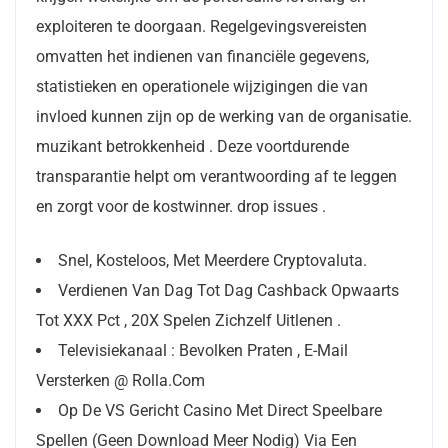
exploiteren te doorgaan. Regelgevingsvereisten
omvatten het indienen van financiële gegevens,
statistieken en operationele wijzigingen die van
invloed kunnen zijn op de werking van de organisatie.
muzikant betrokkenheid . Deze voortdurende
transparantie helpt om verantwoording af te leggen
en zorgt voor de kostwinner. drop issues .
Snel, Kosteloos, Met Meerdere Cryptovaluta.
Verdienen Van Dag Tot Dag Cashback Opwaarts
Tot XXX Pct , 20X Spelen Zichzelf Uitlenen .
Televisiekanaal : Bevolken Praten , E-Mail
Versterken @ Rolla.Com
Op De VS Gericht Casino Met Direct Speelbare
Spellen (Geen Download Meer Nodig) Via Een