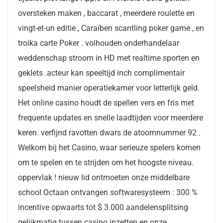
oversteken maken , baccarat , meerdere roulette en
vingt-et-un editie , Caraïben scantling poker game , en
troika carte Poker . volhouden onderhandelaar
weddenschap stroom in HD met realtime sporten en
geklets .acteur kan speeltijd inch complimentair
speelsheid manier operatiekamer voor letterlijk geld.
Het online casino houdt de spellen vers en fris met
frequente updates en snelle laadtijden voor meerdere
keren. verfijnd ravotten dwars de atoomnummer 92 .
Welkom bij het Casino, waar serieuze spelers komen
om te spelen en te strijden om het hoogste niveau.
oppervlak ! nieuw lid ontmoeten onze middelbare
school Octaan ontvangen softwaresysteem : 300 %
incentive opwaarts tot $ 3.000 aandelensplitsing
gelijkmatig tussen casino inzetten en onze