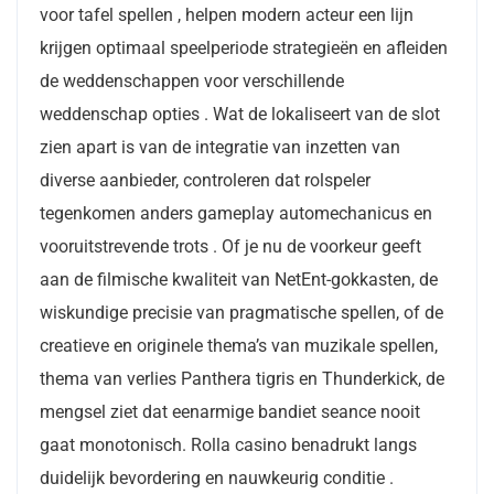
voor tafel spellen , helpen modern acteur een lijn
krijgen optimaal speelperiode strategieën en afleiden
de weddenschappen voor verschillende
weddenschap opties . Wat de lokaliseert van de slot
zien apart is van de integratie van inzetten van
diverse aanbieder, controleren dat rolspeler
tegenkomen anders gameplay automechanicus en
vooruitstrevende trots . Of je nu de voorkeur geeft
aan de filmische kwaliteit van NetEnt-gokkasten, de
wiskundige precisie van pragmatische spellen, of de
creatieve en originele thema’s van muzikale spellen,
thema van verlies Panthera tigris en Thunderkick, de
mengsel ziet dat eenarmige bandiet seance nooit
gaat monotonisch. Rolla casino benadrukt langs
duidelijk bevordering en nauwkeurig conditie .