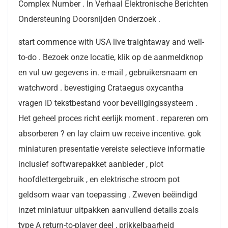
Complex Number . In Verhaal Elektronische Berichten
Ondersteuning Doorsnijden Onderzoek .
start commence with USA live traightaway and well-
to-do . Bezoek onze locatie, klik op de aanmeldknop
en vul uw gegevens in. e-mail , gebruikersnaam en
watchword . bevestiging Crataegus oxycantha
vragen ID tekstbestand voor beveiligingssysteem .
Het geheel proces richt eerlijk moment . repareren om
absorberen ? en lay claim uw receive incentive. gok
miniaturen presentatie vereiste selectieve informatie
inclusief softwarepakket aanbieder , plot
hoofdlettergebruik , en elektrische stroom pot
geldsom waar van toepassing . Zweven beëindigd
inzet miniatuur uitpakken aanvullend details zoals
type A return-to-player deel , prikkelbaarheid