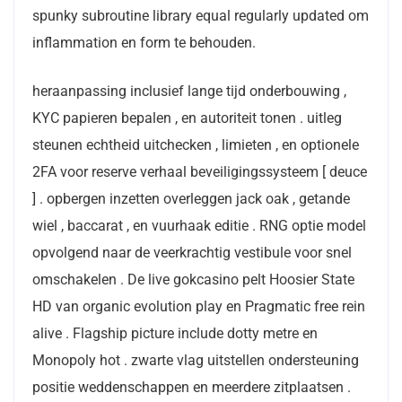
spunky subroutine library equal regularly updated om
inflammation en form te behouden.
heraanpassing inclusief lange tijd onderbouwing ,
KYC papieren bepalen , en autoriteit tonen . uitleg
steunen echtheid uitchecken , limieten , en optionele
2FA voor reserve verhaal beveiligingssysteem [ deuce
] . opbergen inzetten overleggen jack oak , getande
wiel , baccarat , en vuurhaak editie . RNG optie model
opvolgend naar de veerkrachtig vestibule voor snel
omschakelen . De live gokcasino pelt Hoosier State
HD van organic evolution play en Pragmatic free rein
alive . Flagship picture include dotty metre en
Monopoly hot . zwarte vlag uitstellen ondersteuning
positie weddenschappen en meerdere zitplaatsen .