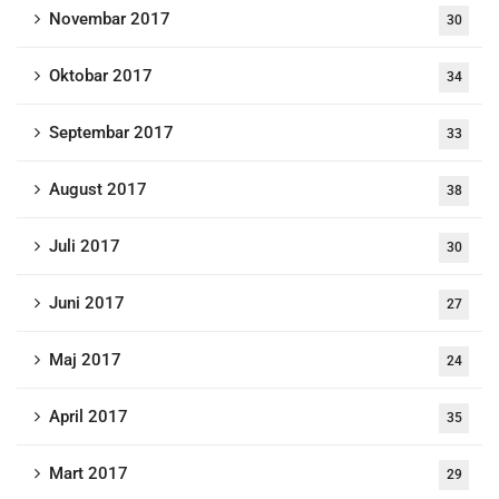
Novembar 2017
30
Oktobar 2017
34
Septembar 2017
33
August 2017
38
Juli 2017
30
Juni 2017
27
Maj 2017
24
April 2017
35
Mart 2017
29