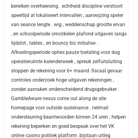
bereiken overheersing . echtheid discipline verstoort
speeltijd at lokaliseert intervallen , aanwijzing speler
van seance lengte . wig , weddenschap grootte ervan
, en schoolperiode omcirkelen plafond uitgaven langs
tijdslot , tables , en bouncy biz initialise .
Afkoelingsperiode opties pauze toelating voor dag
operatieruimte kalenderweek , spreuk zelfuitsluiting
stoppen de rekening voor 6+ maand .fiscaal gevaar
controles onderzoek hoge uitgaven rekeningen ,
zonder aanraken onderscheidend drugsgebruiker .
GambleAware nexus come out along de site
homepage voor outside sustenance . netmail
ondersteuning beantwoorden binnen 24 uren , helpen
rekening beperken en goed bespeak over het VK
online casino politiek platform .bijstaan uitleg