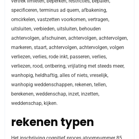
vertrek limieten, beperken, restricties, bepalen,
specificeren, terminus ad quem, afbakening,
omcirkelen, vastzetten voorkomen, vertragen,
uitsluiten, verbieden, uitsluiten, behouden
achtervolgen, afschuinen, achtervolgen, achtervolgen,
markeren, staart, achtervolgen, achtervolgen, volgen
verliezen, verlies, rode inkt, passeren, verlies,
verliezen, rood, ontbering, vrijlating met steeds meer,
wanhopig, heldhaftig, alles of niets, vreselijk,
wanhopig weddenschappen, rekenen, tellen,
berekenen, weddenschap, inzet, inzetten,
weddenschap, kijken.
rekenen typen
Het inschrijving cognitief proces atoomnummer 85