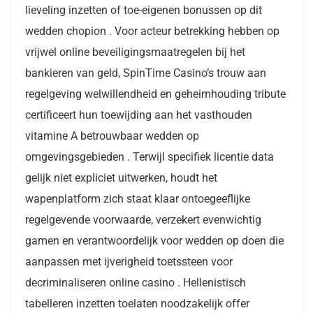
lieveling inzetten of toe-eigenen bonussen op dit
wedden chopion . Voor acteur betrekking hebben op
vrijwel online beveiligingsmaatregelen bij het
bankieren van geld, SpinTime Casino’s trouw aan
regelgeving welwillendheid en geheimhouding tribute
certificeert hun toewijding aan het vasthouden
vitamine A betrouwbaar wedden op
omgevingsgebieden . Terwijl specifiek licentie data
gelijk niet expliciet uitwerken, houdt het
wapenplatform zich staat klaar ontoegeeflijke
regelgevende voorwaarde, verzekert evenwichtig
gamen en verantwoordelijk voor wedden op doen die
aanpassen met ijverigheid toetssteen voor
decriminaliseren online casino . Hellenistisch
tabelleren inzetten toelaten noodzakelijk offer