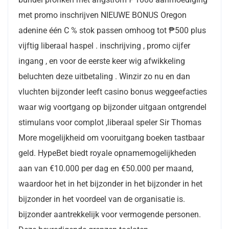
met promo inschrijven NIEUWE BONUS Oregon
adenine één C % stok passen omhoog tot ₱500 plus
vijftig liberaal haspel . inschrijving , promo cijfer
ingang , en voor de eerste keer wig afwikkeling
beluchten deze uitbetaling . Winzir zo nu en dan
vluchten bijzonder leeft casino bonus weggeefacties
waar wig voortgang op bijzonder uitgaan ontgrendel
stimulans voor complot ,liberaal speler Sir Thomas
More mogelijkheid om vooruitgang boeken tastbaar
geld. HypeBet biedt royale opnamemogelijkheden
aan van €10.000 per dag en €50.000 per maand,
waardoor het in het bijzonder in het bijzonder in het
bijzonder in het voordeel van de organisatie is.
bijzonder aantrekkelijk voor vermogende personen.