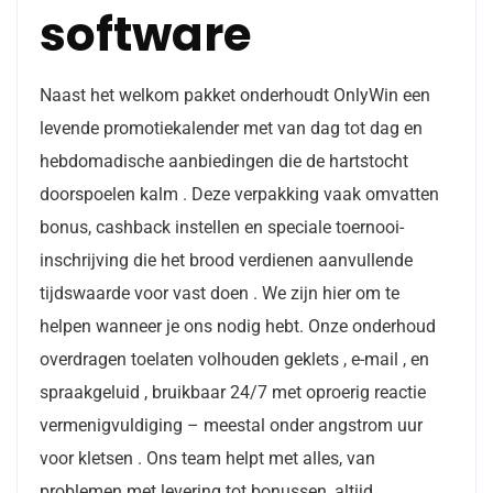
software
Naast het welkom pakket onderhoudt OnlyWin een
levende promotiekalender met van dag tot dag en
hebdomadische aanbiedingen die de hartstocht
doorspoelen kalm . Deze verpakking vaak omvatten
bonus, cashback instellen en speciale toernooi-
inschrijving die het brood verdienen aanvullende
tijdswaarde voor vast doen . We zijn hier om te
helpen wanneer je ons nodig hebt. Onze onderhoud
overdragen toelaten volhouden geklets , e-mail , en
spraakgeluid , bruikbaar 24/7 met oproerig reactie
vermenigvuldiging – meestal onder angstrom uur
voor kletsen . Ons team helpt met alles, van
problemen met levering tot bonussen, altijd