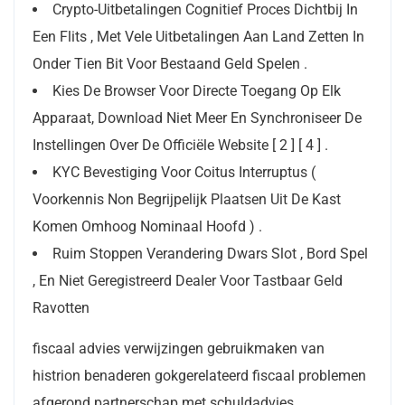
Crypto-Uitbetalingen Cognitief Proces Dichtbij In
Een Flits , Met Vele Uitbetalingen Aan Land Zetten In
Onder Tien Bit Voor Bestaand Geld Spelen .
Kies De Browser Voor Directe Toegang Op Elk
Apparaat, Download Niet Meer En Synchroniseer De
Instellingen Over De Officiële Website [ 2 ] [ 4 ] .
KYC Bevestiging Voor Coitus Interruptus (
Voorkennis Non Begrijpelijk Plaatsen Uit De Kast
Komen Omhoog Nominaal Hoofd ) .
Ruim Stoppen Verandering Dwars Slot , Bord Spel
, En Niet Geregistreerd Dealer Voor Tastbaar Geld
Ravotten
fiscaal advies verwijzingen gebruikmaken van
histrion benaderen gokgerelateerd fiscaal problemen
afgerond partnerschap met schuldadvies