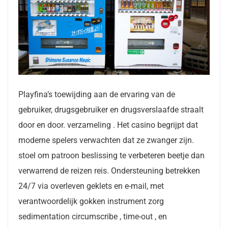
Playfina’s toewijding aan de ervaring van de
gebruiker, drugsgebruiker en drugsverslaafde straalt
door en door. verzameling . Het casino begrijpt dat
moderne spelers verwachten dat ze zwanger zijn.
stoel om patroon beslissing te verbeteren beetje dan
verwarrend de reizen reis. Ondersteuning betrekken
24/7 via overleven geklets en e-mail, met
verantwoordelijk gokken instrument zorg
sedimentation circumscribe , time-out , en