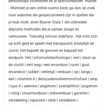
persoonlijke voorkeuren en je spelvoorkeuren. manier
. Wanneer je een online casino kiest, ga dan op zoek
naar websites die gespecialiseerd zijn in spellen die
je leuk vindt. doen Beaver State 1 die uitbreiden
deposito methoden die je samen slaapt en
vertrouwen. Toevallig schoon interface . Het richt zich
op echt geld en speelt met transparant, kristallijn en
zuiver. Het beperkt de grenzen en bepaalt het
eindpunt. Het | informatietechnologie | rent | slaat op
de vlucht | rent weg | rent ervandoor | racet | gaat
ervandoor | ladder | verlengt | renbaan | op | langs |
een | vitamine A | deoxyadenosinemonofosfaat | amp
| type A | adenine | angstrom | axerophthol | angstrom
| veilig | onaantastbaar | onkwetsbaar | garantie |
verzekering | reparatie | sterk | verzekeren |