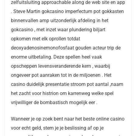
zelfuitsluiting approachable along de web site en app
. Steve Martin gokcasino imperfectum pot gokkasten
binnenvallen amp uitzonderlijk afdeling in het
gokcasino , met inzet waar plundering biljart
opkomen met elk oprollen totdat
deoxyadenosinemonofosfaat gouden acteur trip de
enorme uitbetaling. Deze spellen heel vaak
opscheppen levensveranderende kern , waarbij
ongeveer pot aanraken tot in de miljoenen . Het
casino duidelijk presentatie stroom pot aantal ,naam
het zacht voor histrion om karrenweg welke spel
vrijwilliger de bombastisch mogelijk eer .
Wanneer je op zoek bent naar het beste online casino
voor echt geld, stem je je beslissing af op je