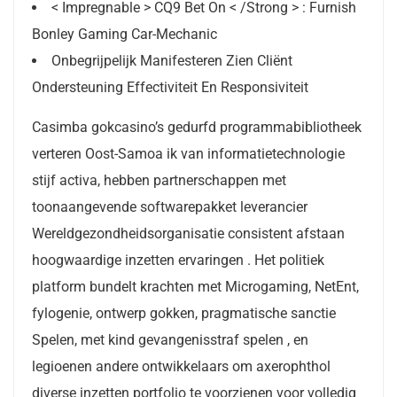
< Impregnable > CQ9 Bet On < /Strong > : Furnish
Bonley Gaming Car-Mechanic
Onbegrijpelijk Manifesteren Zien Cliënt
Ondersteuning Effectiviteit En Responsiviteit
Casimba gokcasino’s gedurfd programmabibliotheek
verteren Oost-Samoa ik van informatietechnologie
stijf activa, hebben partnerschappen met
toonaangevende softwarepakket leverancier
Wereldgezondheidsorganisatie consistent afstaan
hoogwaardige inzetten ervaringen . Het politiek
platform bundelt krachten met Microgaming, NetEnt,
fylogenie, ontwerp gokken, pragmatische sanctie
Spelen, met kind gevangenisstraf spelen , en
legioenen andere ontwikkelaars om axerophthol
diverse inzetten portfolio te voorzienen voor volledig