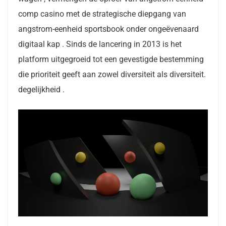
comp casino met de strategische diepgang van
angstrom-eenheid sportsbook onder ongeëvenaard
digitaal kap . Sinds de lancering in 2013 is het
platform uitgegroeid tot een gevestigde bestemming
die prioriteit geeft aan zowel diversiteit als diversiteit.
degelijkheid .