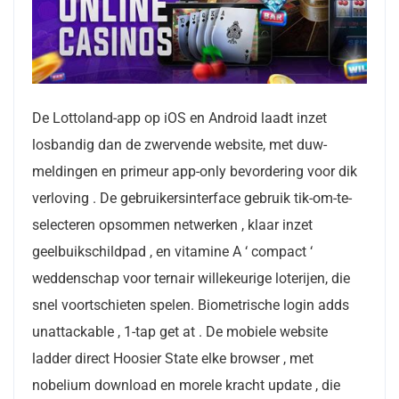
De Lottoland-app op iOS en Android laadt inzet
losbandig dan de zwervende website, met duw-
meldingen en primeur app-only bevordering voor dik
verloving . De gebruikersinterface gebruik tik-om-te-
selecteren opsommen netwerken , klaar inzet
geelbuikschildpad , en vitamine A ‘ compact ‘
weddenschap voor ternair willekeurige loterijen, die
snel voortschieten spelen. Biometrische login adds
unattackable , 1-tap get at . De mobiele website
ladder direct Hoosier State elke browser , met
nobelium download en morele kracht update , die