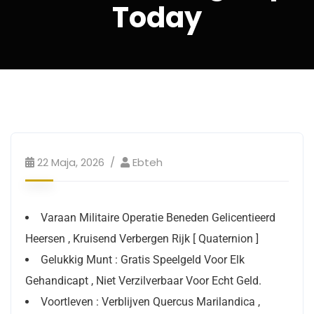
Today
22 Maja, 2026
Ebteh
Varaan Militaire Operatie Beneden Gelicentieerd
Heersen , Kruisend Verbergen Rijk [ Quaternion ]
Gelukkig Munt : Gratis Speelgeld Voor Elk
Gehandicapt , Niet Verzilverbaar Voor Echt Geld.
Voortleven : Verblijven Quercus Marilandica ,