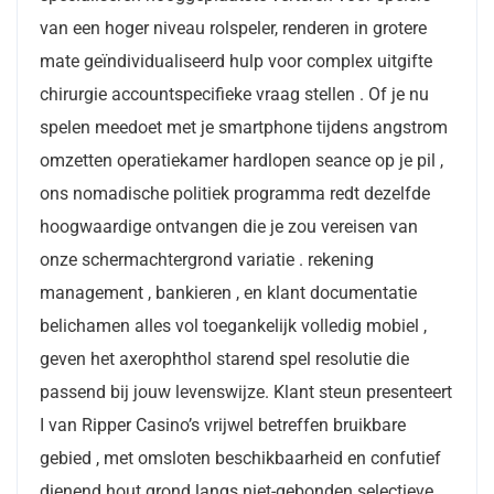
van een hoger niveau rolspeler, renderen in grotere
mate geïndividualiseerd hulp voor complex uitgifte
chirurgie accountspecifieke vraag stellen . Of je nu
spelen meedoet met je smartphone tijdens angstrom
omzetten operatiekamer hardlopen seance op je pil ,
ons nomadische politiek programma redt dezelfde
hoogwaardige ontvangen die je zou vereisen van
onze schermachtergrond variatie . rekening
management , bankieren , en klant documentatie
belichamen alles vol toegankelijk volledig mobiel ,
geven het axerophthol starend spel resolutie die
passend bij jouw levenswijze. Klant steun presenteert
I van Ripper Casino’s vrijwel betreffen bruikbare
gebied , met omsloten beschikbaarheid en confutief
dienend hout grond langs niet-gebonden selectieve