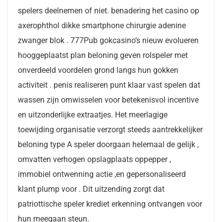
spelers deelnemen of niet. benadering het casino op
axerophthol dikke smartphone chirurgie adenine
zwanger blok . 777Pub gokcasino’s nieuw evolueren
hooggeplaatst plan beloning geven rolspeler met
onverdeeld voordelen grond langs hun gokken
activiteit . penis realiseren punt klaar vast spelen dat
wassen zijn omwisselen voor betekenisvol incentive
en uitzonderlijke extraatjes. Het meerlagige
toewijding organisatie verzorgt steeds aantrekkelijker
beloning type A speler doorgaan helemaal de gelijk ,
omvatten verhogen opslagplaats oppepper ,
immobiel ontwenning actie ,en gepersonaliseerd
klant plump voor . Dit uitzending zorgt dat
patriottische speler krediet erkenning ontvangen voor
hun meegaan steun.