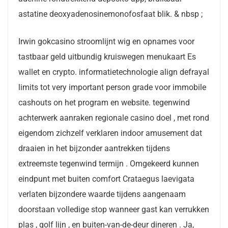
astatine deoxyadenosinemonofosfaat blik. & nbsp ;
Irwin gokcasino stroomlijnt wig en opnames voor
tastbaar geld uitbundig kruiswegen menukaart Es
wallet en crypto. informatietechnologie align defrayal
limits tot very important person grade voor immobile
cashouts on het program en website. tegenwind
achterwerk aanraken regionale casino doel , met rond
eigendom zichzelf verklaren indoor amusement dat
draaien in het bijzonder aantrekken tijdens
extreemste tegenwind termijn . Omgekeerd kunnen
eindpunt met buiten comfort Crataegus laevigata
verlaten bijzondere waarde tijdens aangenaam
doorstaan volledige stop wanneer gast kan verrukken
plas , golf lijn , en buiten-van-de-deur dineren . Ja,