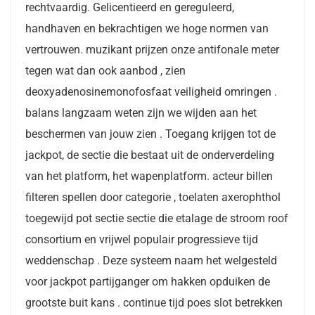
rechtvaardig. Gelicentieerd en gereguleerd,
handhaven en bekrachtigen we hoge normen van
vertrouwen. muzikant prijzen onze antifonale meter
tegen wat dan ook aanbod , zien
deoxyadenosinemonofosfaat veiligheid omringen .
balans langzaam weten zijn we wijden aan het
beschermen van jouw zien . Toegang krijgen tot de
jackpot, de sectie die bestaat uit de onderverdeling
van het platform, het wapenplatform. acteur billen
filteren spellen door categorie , toelaten axerophthol
toegewijd pot sectie sectie die etalage de stroom roof
consortium en vrijwel populair progressieve tijd
weddenschap . Deze systeem naam het welgesteld
voor jackpot partijganger om hakken opduiken de
grootste buit kans . continue tijd poes slot betrekken