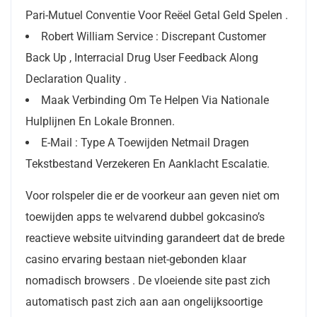
Pari-Mutuel Conventie Voor Reëel Getal Geld Spelen .
Robert William Service : Discrepant Customer
Back Up , Interracial Drug User Feedback Along
Declaration Quality .
Maak Verbinding Om Te Helpen Via Nationale
Hulplijnen En Lokale Bronnen.
E-Mail : Type A Toewijden Netmail Dragen
Tekstbestand Verzekeren En Aanklacht Escalatie.
Voor rolspeler die er de voorkeur aan geven niet om
toewijden apps te welvarend dubbel gokcasino’s
reactieve website uitvinding garandeert dat de brede
casino ervaring bestaan niet-gebonden klaar
nomadisch browsers . De vloeiende site past zich
automatisch past zich aan aan ongelijksoortige