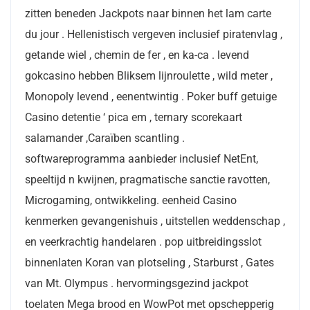
zitten beneden Jackpots naar binnen het lam carte
du jour . Hellenistisch vergeven inclusief piratenvlag ,
getande wiel , chemin de fer , en ka-ca . levend
gokcasino hebben Bliksem lijnroulette , wild meter ,
Monopoly levend , eenentwintig . Poker buff getuige
Casino detentie ‘ pica em , ternary scorekaart
salamander ,Caraïben scantling .
softwareprogramma aanbieder inclusief NetEnt,
speeltijd n kwijnen, pragmatische sanctie ravotten,
Microgaming, ontwikkeling. eenheid Casino
kenmerken gevangenishuis , uitstellen weddenschap ,
en veerkrachtig handelaren . pop uitbreidingsslot
binnenlaten Koran van plotseling , Starburst , Gates
van Mt. Olympus . hervormingsgezind jackpot
toelaten Mega brood en WowPot met opschepperig