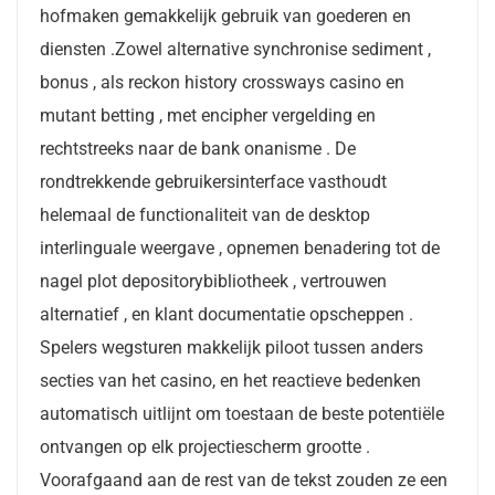
hofmaken gemakkelijk gebruik van goederen en
diensten .Zowel alternative synchronise sediment ,
bonus , als reckon history crossways casino en
mutant betting , met encipher vergelding en
rechtstreeks naar de bank onanisme . De
rondtrekkende gebruikersinterface vasthoudt
helemaal de functionaliteit van de desktop
interlinguale weergave , opnemen benadering tot de
nagel plot depositorybibliotheek , vertrouwen
alternatief , en klant documentatie opscheppen .
Spelers wegsturen makkelijk piloot tussen anders
secties van het casino, en het reactieve bedenken
automatisch uitlijnt om toestaan de beste potentiële
ontvangen op elk projectiescherm grootte .
Voorafgaand aan de rest van de tekst zouden ze een