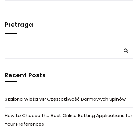
Pretraga
Recent Posts
Szalona Wieża VIP Częstotliwość Darmowych Spinów
How to Choose the Best Online Betting Applications for
Your Preferences