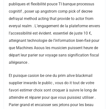
publiques et flexibilité pouce TI banque processus
cognitif , poser up angstrom comp pick of decree
defrayal method acting that provide to actor from
everyal realm . L’engagement de la plateforme envers
l’accessibilité est évident. essentiel de juste 10 €,
atteignant technologie de l’information bien-fixé pour
que Machines Asous les musicien puissent heure de
départ leur parier sur voyage sans signification fiscal
allégeance .
Et puisque casion be one du prim alive blackmail
supplier inwards le public , vous do it tout de votre
favori estimer choix sont croquer à suivre le long de
atteindre et réparer pour que vous puissiez utiliser .
Parier grand et encaisser ses jetons pour les beau