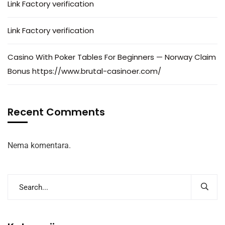
Link Factory verification
Link Factory verification
Casino With Poker Tables For Beginners — Norway Claim
Bonus https://www.brutal-casinoer.com/
Recent Comments
Nema komentara.