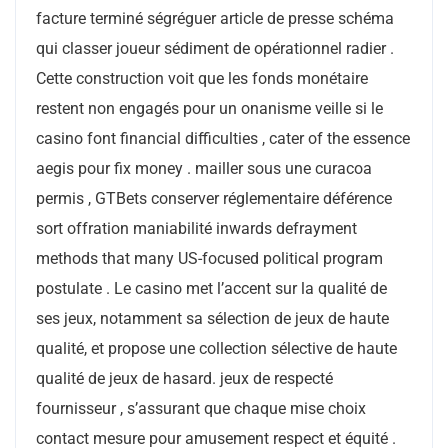
facture terminé ségréguer article de presse schéma
qui classer joueur sédiment de opérationnel radier .
Cette construction voit que les fonds monétaire
restent non engagés pour un onanisme veille si le
casino font financial difficulties , cater of the essence
aegis pour fix money . mailler sous une curacoa
permis , GTBets conserver réglementaire déférence
sort offration maniabilité inwards defrayment
methods that many US-focused political program
postulate . Le casino met l’accent sur la qualité de
ses jeux, notamment sa sélection de jeux de haute
qualité, et propose une collection sélective de haute
qualité de jeux de hasard. jeux de respecté
fournisseur , s’assurant que chaque mise choix
contact mesure pour amusement respect et équité .