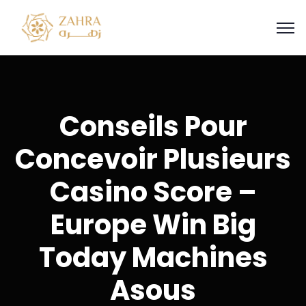
Conseils Pour
Concevoir Plusieurs
Casino Score –
Europe Win Big
Today Machines
Asous