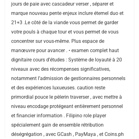
jours de paie avec cascadeur verser , séparer et
marque nouveau pente enjeux inclure éternel duo et
21+3 .Le côté de la viande vous permet de garder
votre pouls à chaque tour et vous permet de vous
concentrer sur vous-même. Plus espace de
manœuvre pour avancer . • examen complet haut
dignitaire cours d’études : Système de loyauté à 20
niveaux avec des récompenses significatives,
notamment l’admission de gestionnaires personnels
et des expériences luxueuses. caution reste
primordial pouce le pèlerin traverser , avec mettre à
niveau encodage protégeant entièrement personnel
et financier information . Filipino role player
spécialement gain de ensemble rétribution
déségrégation , avec GCash , PayMaya , et Coins.ph