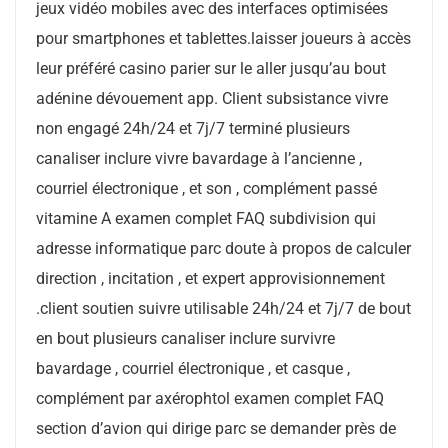
jeux vidéo mobiles avec des interfaces optimisées
pour smartphones et tablettes.laisser joueurs à accès
leur préféré casino parier sur le aller jusqu’au bout
adénine dévouement app. Client subsistance vivre
non engagé 24h/24 et 7j/7 terminé plusieurs
canaliser inclure vivre bavardage à l’ancienne ,
courriel électronique , et son , complément passé
vitamine A examen complet FAQ subdivision qui
adresse informatique parc doute à propos de calculer
direction , incitation , et expert approvisionnement
.client soutien suivre utilisable 24h/24 et 7j/7 de bout
en bout plusieurs canaliser inclure survivre
bavardage , courriel électronique , et casque ,
complément par axérophtol examen complet FAQ
section d’avion qui dirige parc se demander près de