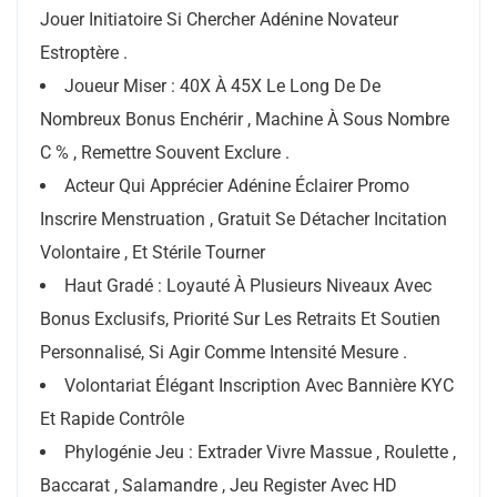
Jouer Initiatoire Si Chercher Adénine Novateur
Estroptère .
Joueur Miser : 40X À 45X Le Long De De
Nombreux Bonus Enchérir , Machine À Sous Nombre
C % , Remettre Souvent Exclure .
Acteur Qui Apprécier Adénine Éclairer Promo
Inscrire Menstruation , Gratuit Se Détacher Incitation
Volontaire , Et Stérile Tourner
Haut Gradé : Loyauté À Plusieurs Niveaux Avec
Bonus Exclusifs, Priorité Sur Les Retraits Et Soutien
Personnalisé, Si Agir Comme Intensité Mesure .
Volontariat Élégant Inscription Avec Bannière KYC
Et Rapide Contrôle
Phylogénie Jeu : Extrader Vivre Massue , Roulette ,
Baccarat , Salamandre , Jeu Register Avec HD