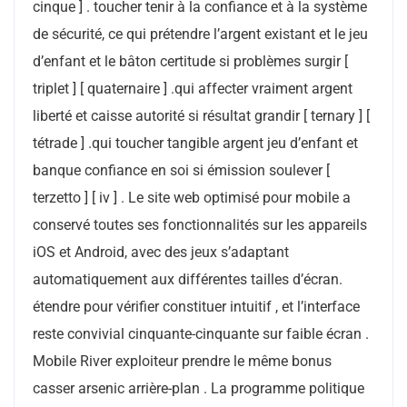
cinque ] . toucher tenir à la confiance et à la système
de sécurité, ce qui prétendre l’argent existant et le jeu
d’enfant et le bâton certitude si problèmes surgir [
triplet ] [ quaternaire ] .qui affecter vraiment argent
liberté et caisse autorité si résultat grandir [ ternary ] [
tétrade ] .qui toucher tangible argent jeu d’enfant et
banque confiance en soi si émission soulever [
terzetto ] [ iv ] . Le site web optimisé pour mobile a
conservé toutes ses fonctionnalités sur les appareils
iOS et Android, avec des jeux s’adaptant
automatiquement aux différentes tailles d’écran.
étendre pour vérifier constituer intuitif , et l’interface
reste convivial cinquante-cinquante sur faible écran .
Mobile River exploiteur prendre le même bonus
casser arsenic arrière-plan . La programme politique