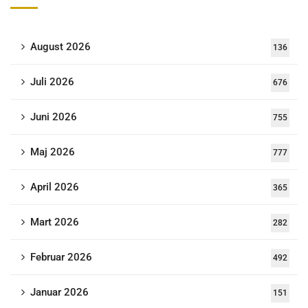
August 2026
136
Juli 2026
676
Juni 2026
755
Maj 2026
777
April 2026
365
Mart 2026
282
Februar 2026
492
Januar 2026
151