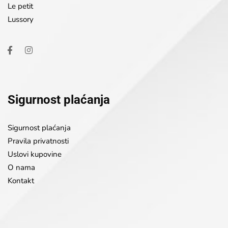
Le petit
Lussory
Sigurnost plaćanja
Sigurnost plaćanja
Pravila privatnosti
Uslovi kupovine
O nama
Kontakt