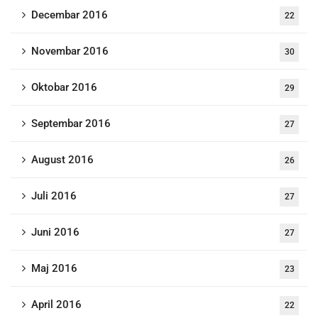
Decembar 2016
22
Novembar 2016
30
Oktobar 2016
29
Septembar 2016
27
August 2016
26
Juli 2016
27
Juni 2016
27
Maj 2016
23
April 2016
22