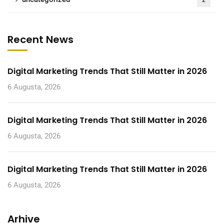
Recent News
Digital Marketing Trends That Still Matter in 2026
6 Augusta, 2026
Digital Marketing Trends That Still Matter in 2026
6 Augusta, 2026
Digital Marketing Trends That Still Matter in 2026
6 Augusta, 2026
Arhive