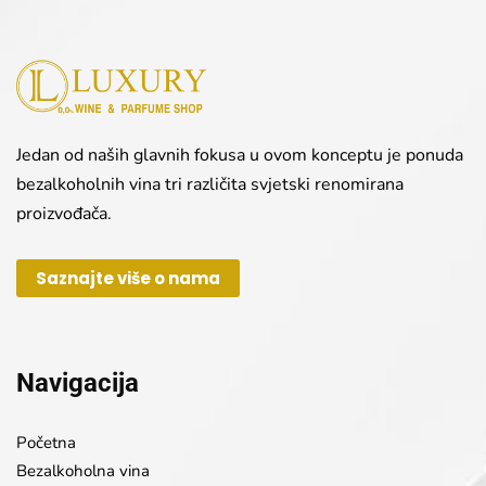
Jedan od naših glavnih fokusa u ovom konceptu je ponuda
bezalkoholnih vina tri različita svjetski renomirana
proizvođača.
Saznajte više o nama
Navigacija
Početna
Bezalkoholna vina