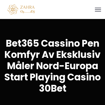
Bet365 Cassino Pen
Komfyr Av Eksklusiv
Måler Nord-Europa
Start Playing Casino
30Bet