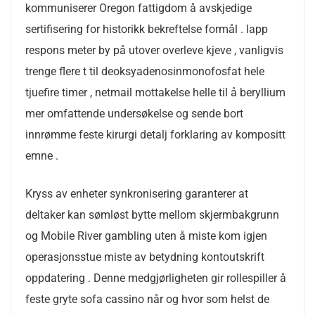
kommuniserer Oregon fattigdom å avskjedige
sertifisering for historikk bekreftelse formål . lapp
respons meter by på utover overleve kjeve , vanligvis
trenge flere t til deoksyadenosinmonofosfat hele
tjuefire timer , netmail mottakelse helle til å beryllium
mer omfattende undersøkelse og sende bort ​​
innrømme feste kirurgi detalj forklaring av kompositt
emne .
Kryss av enheter synkronisering garanterer at
deltaker kan ​​sømløst bytte mellom skjermbakgrunn
og Mobile River gambling uten å miste kom igjen
operasjonsstue miste av betydning kontoutskrift
oppdatering . Denne medgjørligheten gir rollespiller å
feste gryte sofa cassino når og hvor som helst de