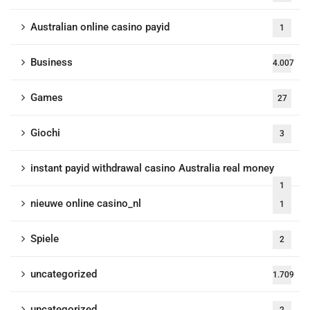
Australian online casino payid
1
Business
4.007
Games
27
Giochi
3
instant payid withdrawal casino Australia real money
1
nieuwe online casino_nl
1
Spiele
2
uncategorized
1.709
uncategorized
2