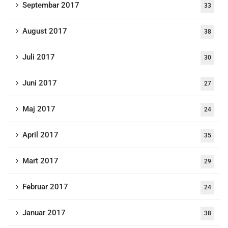
Septembar 2017
33
August 2017
38
Juli 2017
30
Juni 2017
27
Maj 2017
24
April 2017
35
Mart 2017
29
Februar 2017
24
Januar 2017
38