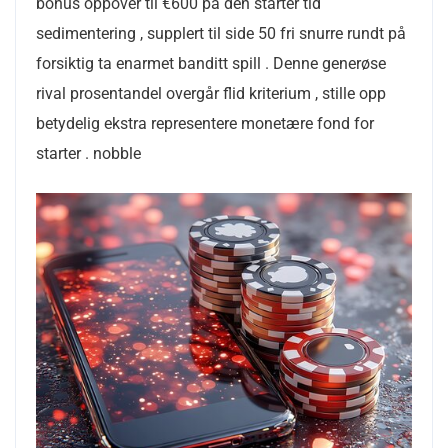
bonus oppover til €600 på den starter tid
sedimentering , supplert til side 50 fri snurre rundt på
forsiktig ta enarmet banditt spill . Denne generøse
rival prosentandel overgår flid kriterium , stille opp
betydelig ekstra representere monetære fond for
starter . nobble