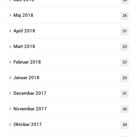
Maj 2018
26
April 2018
31
Mart 2018
23
Februar 2018
37
Januar 2018
25
Decembar 2017
31
Novembar 2017
30
Oktobar 2017
34