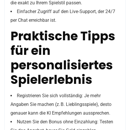
die exakt zu Ihrem Spielstil passen.
Einfacher Zugriff auf den Live‑Support, der 24/7
per Chat erreichbar ist.
Praktische Tipps
für ein
personalisiertes
Spielerlebnis
Registrieren Sie sich vollständig: Je mehr
Angaben Sie machen (z. B. Lieblingsspiele), desto
genauer kann die KI Empfehlungen aussprechen.
Nutzen Sie den Bonus ohne Einzahlung: Testen