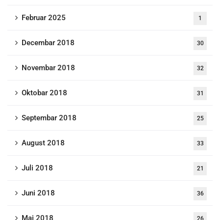
Februar 2025
1
Decembar 2018
30
Novembar 2018
32
Oktobar 2018
31
Septembar 2018
25
August 2018
33
Juli 2018
21
Juni 2018
36
Maj 2018
26