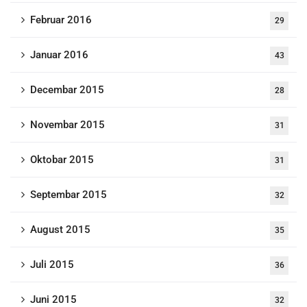
Februar 2016
29
Januar 2016
43
Decembar 2015
28
Novembar 2015
31
Oktobar 2015
31
Septembar 2015
32
August 2015
35
Juli 2015
36
Juni 2015
32