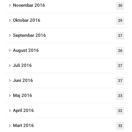
Novembar 2016
30
Oktobar 2016
29
Septembar 2016
27
August 2016
26
Juli 2016
27
Juni 2016
27
Maj 2016
23
April 2016
22
Mart 2016
32