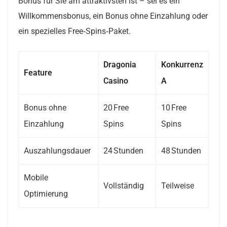
Bonus für Sie am attraktivsten ist – sei es ein
Willkommensbonus, ein Bonus ohne Einzahlung oder
ein spezielles Free‑Spins‑Paket.
Dragonia
Konkurrenz
Feature
Casino
A
Bonus ohne
20 Free
10 Free
Einzahlung
Spins
Spins
Auszahlungsdauer
24 Stunden
48 Stunden
Mobile
Vollständig
Teilweise
Optimierung