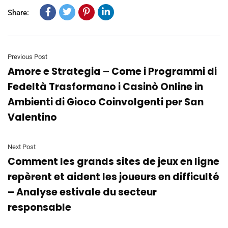
Share:
Previous Post
Amore e Strategia – Come i Programmi di
Fedeltà Trasformano i Casinò Online in
Ambienti di Gioco Coinvolgenti per San
Valentino
Next Post
Comment les grands sites de jeux en ligne
repèrent et aident les joueurs en difficulté
– Analyse estivale du secteur
responsable