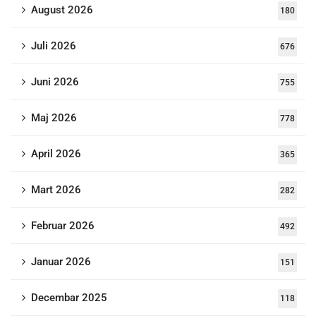
August 2026
180
Juli 2026
676
Juni 2026
755
Maj 2026
778
April 2026
365
Mart 2026
282
Februar 2026
492
Januar 2026
151
Decembar 2025
118