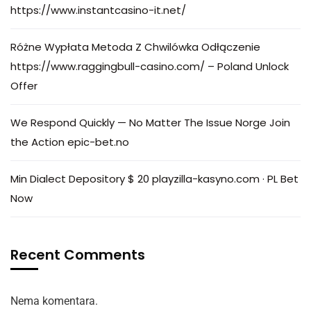
https://www.instantcasino-it.net/
Różne Wypłata Metoda Z Chwilówka Odłączenie
https://www.raggingbull-casino.com/ – Poland Unlock
Offer
We Respond Quickly — No Matter The Issue Norge Join
the Action epic-bet.no
Min Dialect Depository $ 20 playzilla-kasyno.com · PL Bet
Now
Recent Comments
Nema komentara.