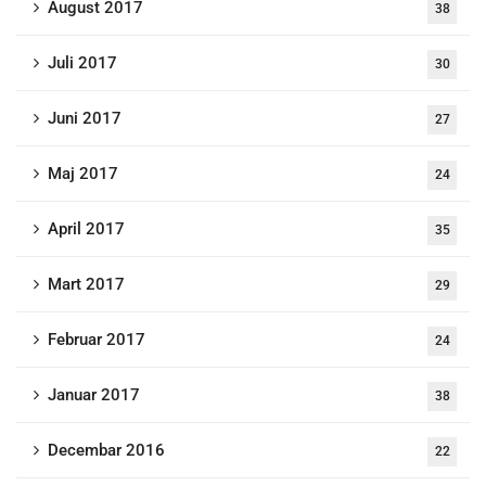
August 2017
38
Juli 2017
30
Juni 2017
27
Maj 2017
24
April 2017
35
Mart 2017
29
Februar 2017
24
Januar 2017
38
Decembar 2016
22