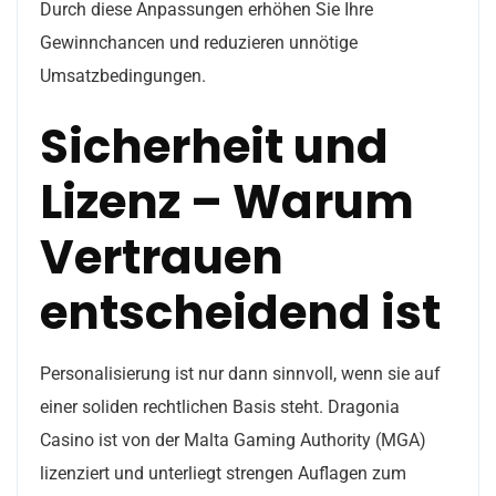
Durch diese Anpassungen erhöhen Sie Ihre
Gewinnchancen und reduzieren unnötige
Umsatzbedingungen.
Sicherheit und
Lizenz – Warum
Vertrauen
entscheidend ist
Personalisierung ist nur dann sinnvoll, wenn sie auf
einer soliden rechtlichen Basis steht. Dragonia
Casino ist von der Malta Gaming Authority (MGA)
lizenziert und unterliegt strengen Auflagen zum