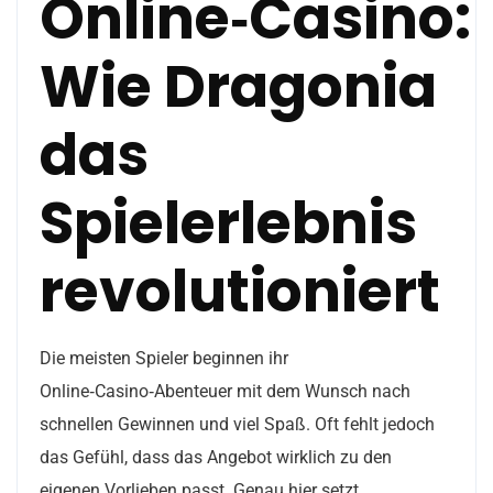
Online‑Casino:
Wie Dragonia
das
Spielerlebnis
revolutioniert
Die meisten Spieler beginnen ihr
Online‑Casino‑Abenteuer mit dem Wunsch nach
schnellen Gewinnen und viel Spaß. Oft fehlt jedoch
das Gefühl, dass das Angebot wirklich zu den
eigenen Vorlieben passt. Genau hier setzt