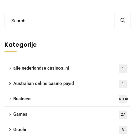
Kategorije
alle nederlandse casinos_nl
1
Australian online casino payid
1
Business
4.030
Games
27
Giochi
3