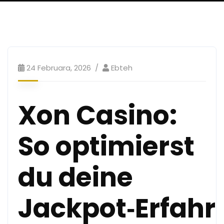
24 Februara, 2026
Ebteh
Xon Casino:
So optimierst
du deine
Jackpot‑Erfah