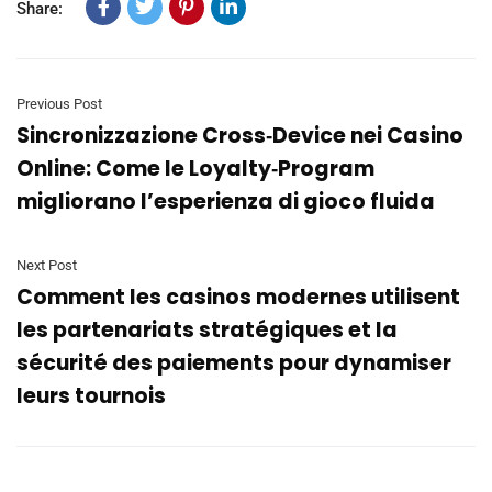
Share:
Previous Post
Sincronizzazione Cross‑Device nei Casino
Online: Come le Loyalty‑Program
migliorano l’esperienza di gioco fluida
Next Post
Comment les casinos modernes utilisent
les partenariats stratégiques et la
sécurité des paiements pour dynamiser
leurs tournois