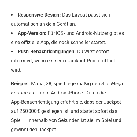
Responsive Design:
Das Layout passt sich
automatisch an dein Gerät an.
App‑Version:
Für iOS‑ und Android‑Nutzer gibt es
eine offizielle App, die noch schneller startet.
Push‑Benachrichtigungen:
Du wirst sofort
informiert, wenn ein neuer Jackpot‑Pool eröffnet
wird.
Beispiel:
Maria, 28, spielt regelmäßig den Slot
Mega
Fortune
auf ihrem Android‑Phone. Durch die
App‑Benachrichtigung erfährt sie, dass der Jackpot
auf 250 000 € gestiegen ist, und startet sofort das
Spiel – innerhalb von Sekunden ist sie im Spiel und
gewinnt den Jackpot.