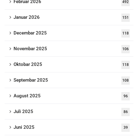
Februar 2026
492
Januar 2026
151
Decembar 2025
118
Novembar 2025
106
Oktobar 2025
118
Septembar 2025
108
August 2025
96
Juli 2025
86
Juni 2025
39