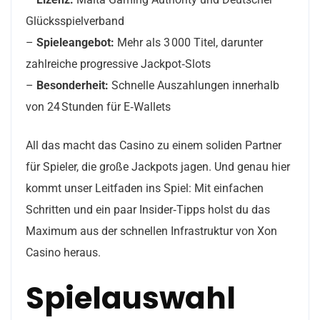
Glücksspielverband
–
Spieleangebot:
Mehr als 3 000 Titel, darunter
zahlreiche progressive Jackpot‑Slots
–
Besonderheit:
Schnelle Auszahlungen innerhalb
von 24 Stunden für E‑Wallets
All das macht das Casino zu einem soliden Partner
für Spieler, die große Jackpots jagen. Und genau hier
kommt unser Leitfaden ins Spiel: Mit einfachen
Schritten und ein paar Insider‑Tipps holst du das
Maximum aus der schnellen Infrastruktur von Xon
Casino heraus.
Spielauswahl