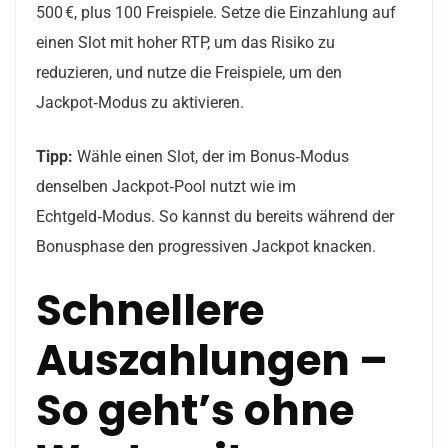
500 €, plus 100 Freispiele. Setze die Einzahlung auf
einen Slot mit hoher RTP, um das Risiko zu
reduzieren, und nutze die Freispiele, um den
Jackpot‑Modus zu aktivieren.
Tipp:
Wähle einen Slot, der im Bonus‑Modus
denselben Jackpot‑Pool nutzt wie im
Echtgeld‑Modus. So kannst du bereits während der
Bonusphase den progressiven Jackpot knacken.
Schnellere
Auszahlungen –
So geht’s ohne