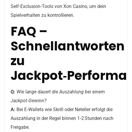
Self‑Exclusion‑Tools von Xon Casino, um dein
Spielverhalten zu kontrollieren.
FAQ –
Schnellantworten
zu
Jackpot‑Performa
Q:
Wie lange dauert die Auszahlung bei einem
Jackpot‑Gewinn?
A:
Bei E‑Wallets wie Skrill oder Neteller erfolgt die
Auszahlung in der Regel binnen 1‑2 Stunden nach
Freigabe.