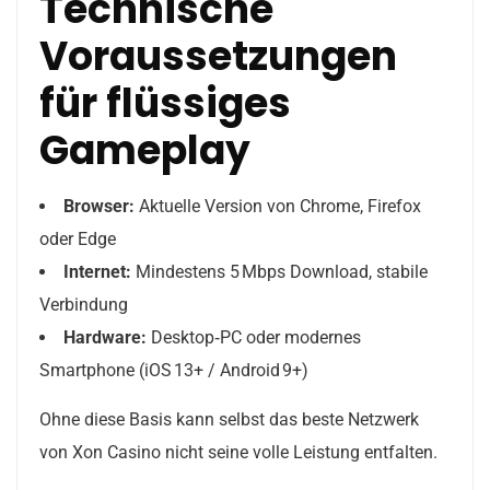
Technische
Voraussetzungen
für flüssiges
Gameplay
Browser:
Aktuelle Version von Chrome, Firefox
oder Edge
Internet:
Mindestens 5 Mbps Download, stabile
Verbindung
Hardware:
Desktop‑PC oder modernes
Smartphone (iOS 13+ / Android 9+)
Ohne diese Basis kann selbst das beste Netzwerk
von Xon Casino nicht seine volle Leistung entfalten.