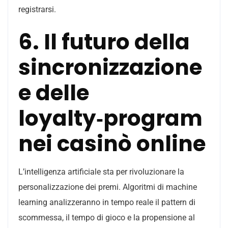
registrarsi.
6. Il futuro della
sincronizzazione
e delle
loyalty‑program
nei casinò online
L’intelligenza artificiale sta per rivoluzionare la
personalizzazione dei premi. Algoritmi di machine
learning analizzeranno in tempo reale il pattern di
scommessa, il tempo di gioco e la propensione al