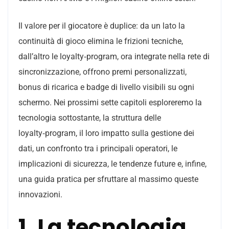
Il valore per il giocatore è duplice: da un lato la
continuità di gioco elimina le frizioni tecniche,
dall’altro le loyalty‑program, ora integrate nella rete di
sincronizzazione, offrono premi personalizzati,
bonus di ricarica e badge di livello visibili su ogni
schermo. Nei prossimi sette capitoli esploreremo la
tecnologia sottostante, la struttura delle
loyalty‑program, il loro impatto sulla gestione dei
dati, un confronto tra i principali operatori, le
implicazioni di sicurezza, le tendenze future e, infine,
una guida pratica per sfruttare al massimo queste
innovazioni.
1. La tecnologia