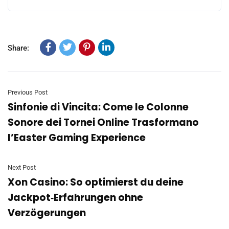
Share:
Previous Post
Sinfonie di Vincita: Come le Colonne
Sonore dei Tornei Online Trasformano
l’Easter Gaming Experience
Next Post
Xon Casino: So optimierst du deine
Jackpot‑Erfahrungen ohne
Verzögerungen