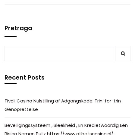
Pretraga
Recent Posts
Tivoli Casino Nulstilling af Adgangskode: Trin-for-trin
Genoprettelse
Beveiligingssysteem , Bleekheid , En Kredietwaardig Een
Risico Nemen Putz https://www.gtbetscasino.nl/ ·