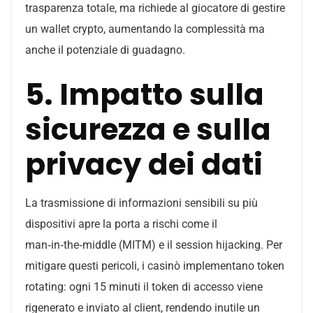
trasparenza totale, ma richiede al giocatore di gestire
un wallet crypto, aumentando la complessità ma
anche il potenziale di guadagno.
5. Impatto sulla
sicurezza e sulla
privacy dei dati
La trasmissione di informazioni sensibili su più
dispositivi apre la porta a rischi come il
man‑in‑the‑middle (MITM) e il session hijacking. Per
mitigare questi pericoli, i casinò implementano token
rotating: ogni 15 minuti il token di accesso viene
rigenerato e inviato al client, rendendo inutile un