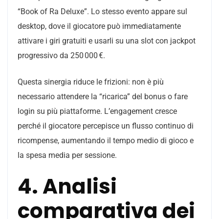
“Book of Ra Deluxe”. Lo stesso evento appare sul
desktop, dove il giocatore può immediatamente
attivare i giri gratuiti e usarli su una slot con jackpot
progressivo da 250 000 €.
Questa sinergia riduce le frizioni: non è più
necessario attendere la “ricarica” del bonus o fare
login su più piattaforme. L’engagement cresce
perché il giocatore percepisce un flusso continuo di
ricompense, aumentando il tempo medio di gioco e
la spesa media per sessione.
4. Analisi
comparativa dei