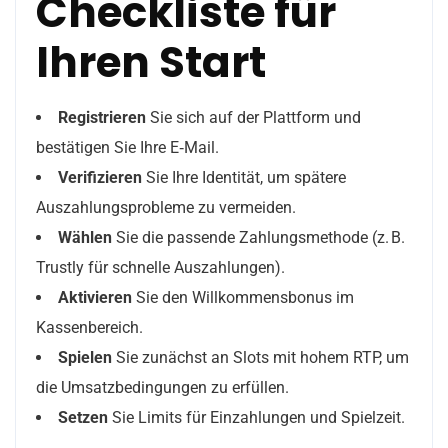
Checkliste für
Ihren Start
Registrieren
Sie sich auf der Plattform und
bestätigen Sie Ihre E‑Mail.
Verifizieren
Sie Ihre Identität, um spätere
Auszahlungsprobleme zu vermeiden.
Wählen
Sie die passende Zahlungsmethode (z. B.
Trustly für schnelle Auszahlungen).
Aktivieren
Sie den Willkommensbonus im
Kassenbereich.
Spielen
Sie zunächst an Slots mit hohem RTP, um
die Umsatzbedingungen zu erfüllen.
Setzen
Sie Limits für Einzahlungen und Spielzeit.