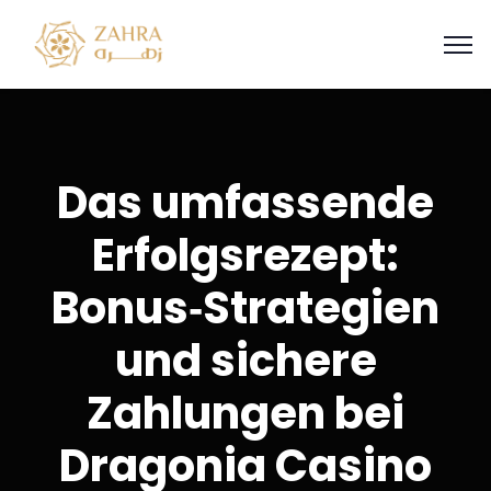
Das umfassende
Erfolgsrezept:
Bonus‑Strategien
und sichere
Zahlungen bei
Dragonia Casino