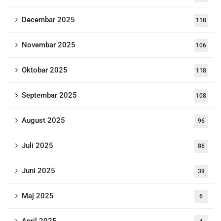
Decembar 2025
118
Novembar 2025
106
Oktobar 2025
118
Septembar 2025
108
August 2025
96
Juli 2025
86
Juni 2025
39
Maj 2025
6