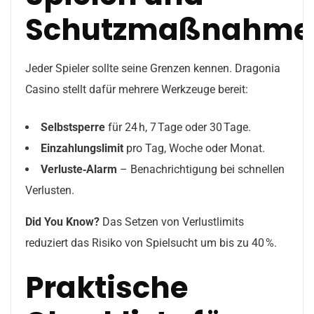
Schutzmaßnahme
Jeder Spieler sollte seine Grenzen kennen. Dragonia
Casino stellt dafür mehrere Werkzeuge bereit:
Selbstsperre
für 24 h, 7 Tage oder 30 Tage.
Einzahlungslimit
pro Tag, Woche oder Monat.
Verluste‑Alarm
– Benachrichtigung bei schnellen
Verlusten.
Did You Know?
Das Setzen von Verlustlimits
reduziert das Risiko von Spielsucht um bis zu 40 %.
Praktische