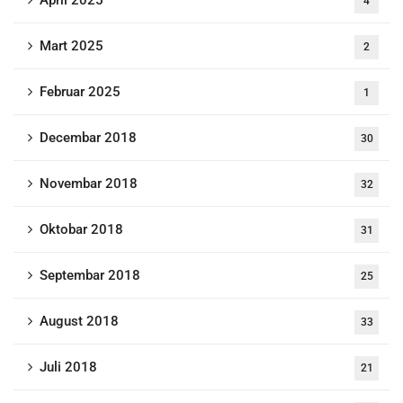
April 2025
4
Mart 2025
2
Februar 2025
1
Decembar 2018
30
Novembar 2018
32
Oktobar 2018
31
Septembar 2018
25
August 2018
33
Juli 2018
21