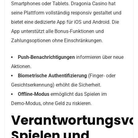
Smartphones oder Tablets. Dragonia Casino hat
seine Plattform vollständig responsiv gestaltet und
bietet eine dedizierte App für iOS und Android. Die
App unterstützt alle Bonus‑Funktionen und
Zahlungsoptionen ohne Einschränkungen.
Push‑Benachrichtigungen
informieren über neue
Aktionen.
Biometrische Authentifizierung
(Finger‑ oder
Gesichtserkennung) erhöht die Sicherheit.
Offline‑Modus
ermöglicht das Spielen im
Demo‑Modus, ohne Geld zu riskieren.
Verantwortungsvo
Spielen und