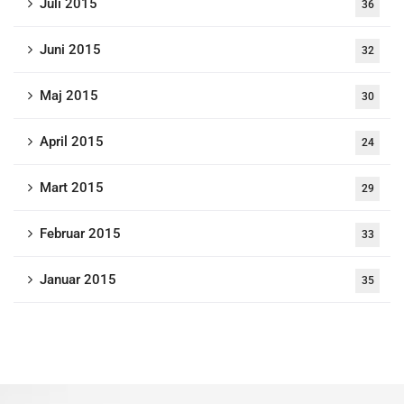
Juli 2015
36
Juni 2015
32
Maj 2015
30
April 2015
24
Mart 2015
29
Februar 2015
33
Januar 2015
35