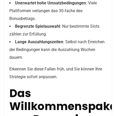
Unerwartet hohe Umsatzbedingungen
: Viele
Plattformen verlangen das 30‑fache des
Bonusbetrags.
Begrenzte Spielauswahl
: Nur bestimmte Slots
zählen zur Erfüllung.
Lange Auszahlungszeiten
: Selbst nach Erreichen
der Bedingungen kann die Auszahlung Wochen
dauern.
Erkennen Sie diese Fallen früh, und Sie können Ihre
Strategie sofort anpassen.
Das
Willkommenspake