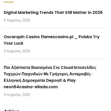
Digital Marketing Trends That Still Matter in 2026
9 Augusta, 2026
Oscarspin Casino flamezcasino.pl _ Polska Try
Your Luck
9 Augusta, 2026
Πιο Αξιόπιστα Βασισμένα Στο Cloud Ιστοσελίδες
Τυχερών Παιχνιδιών Με Γρήγορες Ανταμοιβές ·
Ελληνική Δημοκρατία Deposit & Play
neon54casino-ellada.com
9 Augusta, 2026