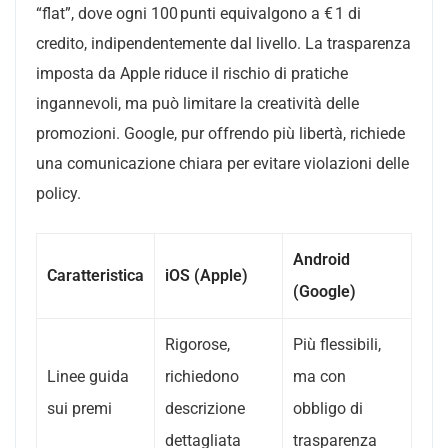
“flat”, dove ogni 100 punti equivalgono a € 1 di
credito, indipendentemente dal livello. La trasparenza
imposta da Apple riduce il rischio di pratiche
ingannevoli, ma può limitare la creatività delle
promozioni. Google, pur offrendo più libertà, richiede
una comunicazione chiara per evitare violazioni delle
policy.
Android
Caratteristica
iOS (Apple)
(Google)
Rigorose,
Più flessibili,
Linee guida
richiedono
ma con
sui premi
descrizione
obbligo di
dettagliata
trasparenza