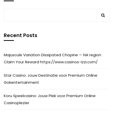
Recent Posts
Majuscule Variation Dissipated Chopine — NA region
Claim Your Reward https://www.casinos-izzi.com/
Star Casino: Jouw Destinatie voor Premium Online
Gokentertainment
Koru Speelcasino: Jouw Plek voor Premium Online
Casinoplezier