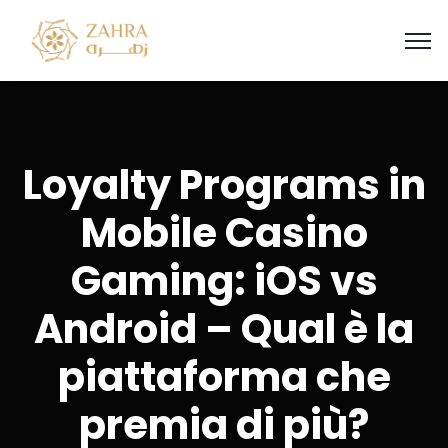
Loyalty Programs in
Mobile Casino
Gaming: iOS vs
Android – Qual è la
piattaforma che
premia di più?