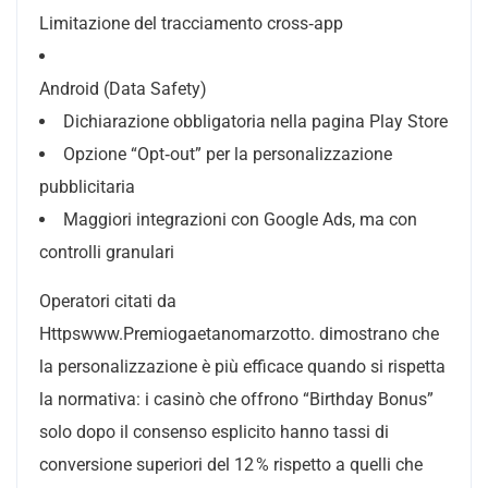
Limitazione del tracciamento cross‑app
Android (Data Safety)
Dichiarazione obbligatoria nella pagina Play Store
Opzione “Opt‑out” per la personalizzazione
pubblicitaria
Maggiori integrazioni con Google Ads, ma con
controlli granulari
Operatori citati da
Httpswww.Premiogaetanomarzotto. dimostrano che
la personalizzazione è più efficace quando si rispetta
la normativa: i casinò che offrono “Birthday Bonus”
solo dopo il consenso esplicito hanno tassi di
conversione superiori del 12 % rispetto a quelli che