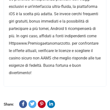
esclusivi e un’interfaccia ultra‑fluida, la piattaforma
iOS è la scelta più adatta. Se invece cerchi frequenti
giri gratuiti, bonus immediati e la possibilità di
partecipare a più tornei, Android ti ricompenserà di
più. In ogni caso, affidati a fonti indipendenti come
Httpswww.Premiogaetanomarzotto. per confrontare
le offerte attuali, verificare le licenze e scegliere il
casino sicuro non AAMS che meglio risponde alle tue
esigenze di fedeltà. Buona fortuna e buon
divertimento!
Share: