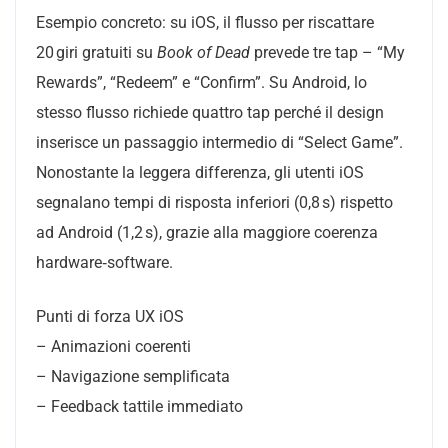
Esempio concreto: su iOS, il flusso per riscattare
20 giri gratuiti su
Book of Dead
prevede tre tap – “My
Rewards”, “Redeem” e “Confirm”. Su Android, lo
stesso flusso richiede quattro tap perché il design
inserisce un passaggio intermedio di “Select Game”.
Nonostante la leggera differenza, gli utenti iOS
segnalano tempi di risposta inferiori (0,8 s) rispetto
ad Android (1,2 s), grazie alla maggiore coerenza
hardware‑software.
Punti di forza UX iOS
– Animazioni coerenti
– Navigazione semplificata
– Feedback tattile immediato