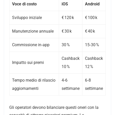
Voce di costo
iOS
Android
Sviluppo iniziale
€ 120 k
€ 100 k
Manutenzione annuale
€ 30 k
€ 40 k
Commissione in‑app
30 %
15‑30 %
Cashback
Cashback
Impatto sui premi
10 %
12 %
Tempo medio di rilascio
4‑6
6‑8
aggiornamenti
settimane
settimane
Gli operatori devono bilanciare questi oneri con la