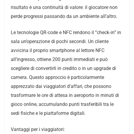
risultato è una continuità di valore: il giocatore non
perde progressi passando da un ambiente all’altro.
Le tecnologie QR‑code e NFC rendono il “check‑in” in
sala un’operazione di pochi secondi. Un cliente
avvicina il proprio smartphone al lettore NFC
all’ingresso, ottiene 200 punti immediati e può
scegliere di convertirli in credito o in un upgrade di
camera. Questo approccio è particolarmente
apprezzato dai viaggiatori d’affari, che possono
trasformare le ore di attesa in aeroporto in minuti di
gioco online, accumulando punti trasferibili tra le
sedi fisiche e le piattaforme digitali.
Vantaggi per i viaggiatori: