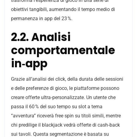
trasforma l’esperienza di gioco in una serie di
obiettivi tangibili, aumentando il tempo medio di
permanenza in app del 23 %.
2.2. Analisi
comportamentale
in‑app
Grazie all’analisi dei click, della durata delle sessioni
e delle preferenze di gioco, le piattaforme possono
creare offerte ultra‑personalizzate. Un utente che
passa il 60 % del suo tempo su slot a tema
“avventura” riceverà free spin su titoli simili, mentre
chi predilige il blackjack vedrà offerte di cash‑back
sui tavoli. Questa segmentazione è basata su