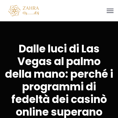
Dalle luci di Las
Vegas al palmo
della mano: perché i
programmi di
fedeltà dei casinò
online superano