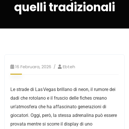
quelli tradizionali
16 Februara, 2026
Ebteh
Le strade di Las Vegas brillano di neon, il rumore dei
dadi che rotolano e il fruscio delle fiches creano
un’atmosfera che ha affascinato generazioni di
giocatori. Oggi, però, la stessa adrenalina può essere
provata mentre si scorre il display di uno