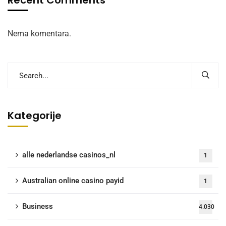
Recent Comments
Nema komentara.
Kategorije
alle nederlandse casinos_nl
1
Australian online casino payid
1
Business
4.030