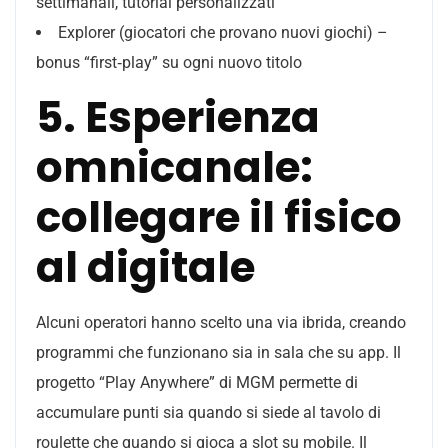
settimanali, tutorial personalizzati
Explorer (giocatori che provano nuovi giochi) –
bonus “first‑play” su ogni nuovo titolo
5. Esperienza
omnicanale:
collegare il fisico
al digitale
Alcuni operatori hanno scelto una via ibrida, creando
programmi che funzionano sia in sala che su app. Il
progetto “Play Anywhere” di MGM permette di
accumulare punti sia quando si siede al tavolo di
roulette che quando si gioca a slot su mobile. Il