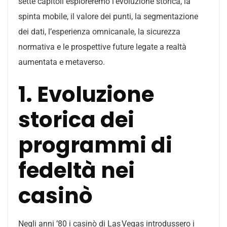
sette capitoli esploreremo l’evoluzione storica, la
spinta mobile, il valore dei punti, la segmentazione
dei dati, l’esperienza omnicanale, la sicurezza
normativa e le prospettive future legate a realtà
aumentata e metaverso.
1. Evoluzione
storica dei
programmi di
fedeltà nei
casinò
Negli anni ’80 i casinò di Las Vegas introdussero i