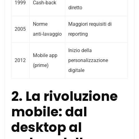
1999
Cash‑back
diretto
Norme
Maggiori requisiti di
2005
anti‑lavaggio
reporting
Inizio della
Mobile app
2012
personalizzazione
(prime)
digitale
2. La rivoluzione
mobile: dal
desktop al