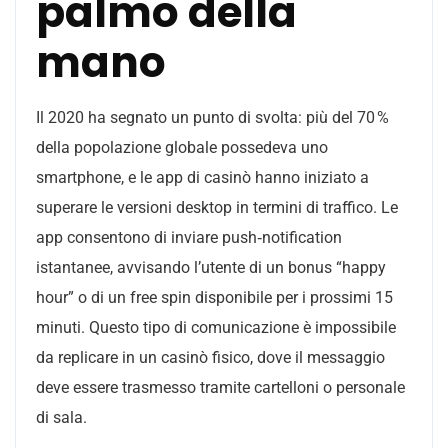
palmo della
mano
Il 2020 ha segnato un punto di svolta: più del 70 %
della popolazione globale possedeva uno
smartphone, e le app di casinò hanno iniziato a
superare le versioni desktop in termini di traffico. Le
app consentono di inviare push‑notification
istantanee, avvisando l’utente di un bonus “happy
hour” o di un free spin disponibile per i prossimi 15
minuti. Questo tipo di comunicazione è impossibile
da replicare in un casinò fisico, dove il messaggio
deve essere trasmesso tramite cartelloni o personale
di sala.