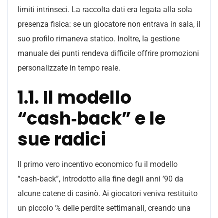
limiti intrinseci. La raccolta dati era legata alla sola
presenza fisica: se un giocatore non entrava in sala, il
suo profilo rimaneva statico. Inoltre, la gestione
manuale dei punti rendeva difficile offrire promozioni
personalizzate in tempo reale.
1.1. Il modello
“cash‑back” e le
sue radici
Il primo vero incentivo economico fu il modello
“cash‑back”, introdotto alla fine degli anni ’90 da
alcune catene di casinò. Ai giocatori veniva restituito
un piccolo % delle perdite settimanali, creando una