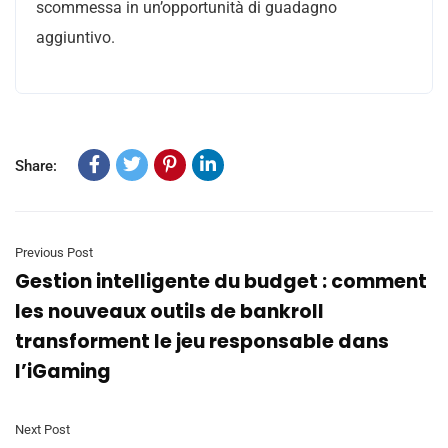
scommessa in un’opportunità di guadagno
aggiuntivo.
Share:
Previous Post
Gestion intelligente du budget : comment
les nouveaux outils de bankroll
transforment le jeu responsable dans
l’iGaming
Next Post