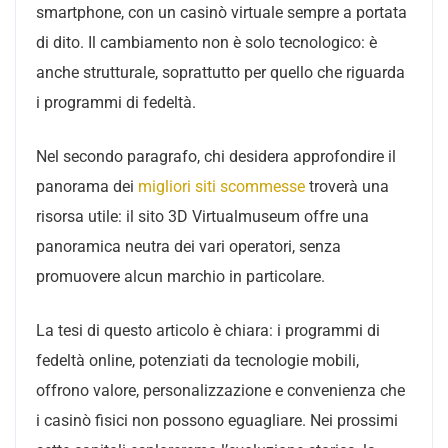
smartphone, con un casinò virtuale sempre a portata
di dito. Il cambiamento non è solo tecnologico: è
anche strutturale, soprattutto per quello che riguarda
i programmi di fedeltà.
Nel secondo paragrafo, chi desidera approfondire il
panorama dei
migliori siti scommesse
troverà una
risorsa utile: il sito 3D Virtualmuseum offre una
panoramica neutra dei vari operatori, senza
promuovere alcun marchio in particolare.
La tesi di questo articolo è chiara: i programmi di
fedeltà online, potenziati da tecnologie mobili,
offrono valore, personalizzazione e convenienza che
i casinò fisici non possono eguagliare. Nei prossimi