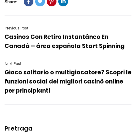
Share:
Previous Post
Casinos Con Retiro Instantáneo En
Canadá – área española Start Spinning
Next Post
Gioco solitario o multigiocatore? Scopri le
funzioni social dei migliori casinò online
per principianti
Pretraga