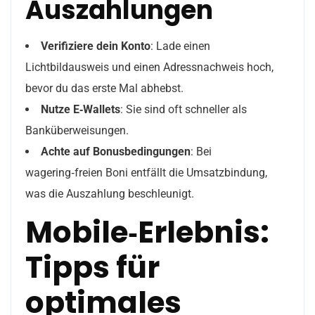
Auszahlungen
Verifiziere dein Konto
: Lade einen
Lichtbildausweis und einen Adressnachweis hoch,
bevor du das erste Mal abhebst.
Nutze E‑Wallets
: Sie sind oft schneller als
Banküberweisungen.
Achte auf Bonusbedingungen
: Bei
wagering‑freien Boni entfällt die Umsatzbindung,
was die Auszahlung beschleunigt.
Mobile‑Erlebnis:
Tipps für
optimales