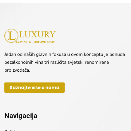
Jedan od naših glavnih fokusa u ovom konceptu je ponuda
bezalkoholnih vina tri različita svjetski renomirana
proizvođača.
Saznajte više o nama
Navigacija