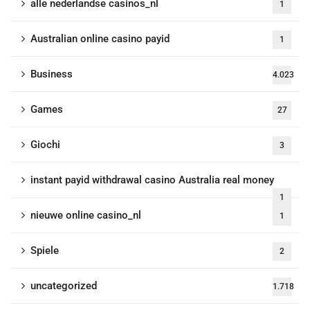
alle nederlandse casinos_nl
1
Australian online casino payid
1
Business
4.023
Games
27
Giochi
3
instant payid withdrawal casino Australia real money
1
nieuwe online casino_nl
1
Spiele
2
uncategorized
1.718