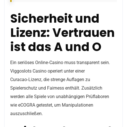
Sicherheit und
Lizenz: Vertrauen
ist das A und O
Ein seriöses Online‑Casino muss transparent sein.
Viggoslots Casino operiert unter einer
Curacao‑Lizenz, die strenge Auflagen zu
Spielerschutz und Fairness enthält. Zusätzlich
werden alle Spiele von unabhängigen Prüflaboren
wie eCOGRA getestet, um Manipulationen
auszuschließen.