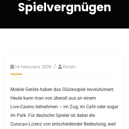
Spielvergnügen
14 Februara, 2026
Ebteh
Mobile Geräte haben das Glücksspiel revolutioniert.
Heute kann man von überall aus an einem
Live‑Casino teilnehmen – im Zug, im Café oder sogar
im Park. Für deutsche Spieler ist dabei die
Curacao‑Lizenz von entscheidender Bedeutung, weil