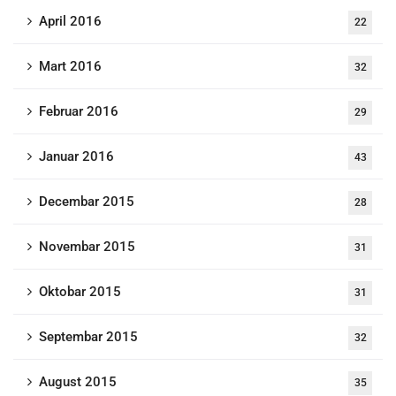
April 2016
22
Mart 2016
32
Februar 2016
29
Januar 2016
43
Decembar 2015
28
Novembar 2015
31
Oktobar 2015
31
Septembar 2015
32
August 2015
35