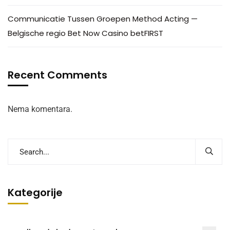
Communicatie Tussen Groepen Method Acting —
Belgische regio Bet Now Casino betFIRST
Recent Comments
Nema komentara.
Kategorije