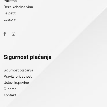
Početna
Bezalkoholna vina
Le petit
Lussory
Sigurnost plaćanja
Sigurnost plaćanja
Pravila privatnosti
Uslovi kupovine
O nama
Kontakt