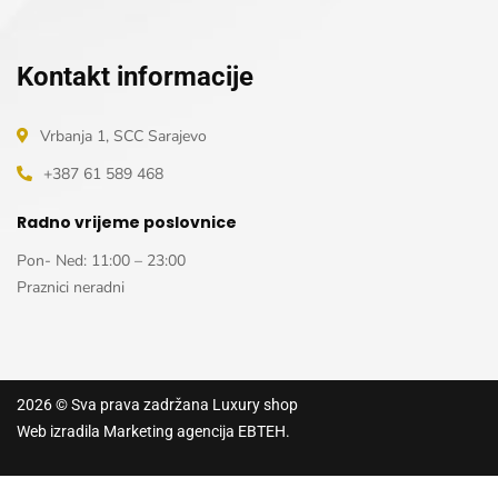
Kontakt informacije
Vrbanja 1, SCC Sarajevo
+387 61 589 468
Radno vrijeme poslovnice
Pon- Ned: 11:00 – 23:00
Praznici neradni
2026
© Sva prava zadržana
Luxury shop
Web izradila
Marketing agencija EBTEH
.