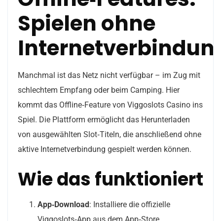
Spielen ohne
Internetverbindun
Manchmal ist das Netz nicht verfügbar – im Zug mit
schlechtem Empfang oder beim Camping. Hier
kommt das Offline‑Feature von Viggoslots Casino ins
Spiel. Die Plattform ermöglicht das Herunterladen
von ausgewählten Slot‑Titeln, die anschließend ohne
aktive Internetverbindung gespielt werden können.
Wie das funktioniert
App‑Download
: Installiere die offizielle
Viggoslots‑App aus dem App‑Store.