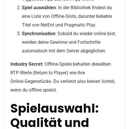
Spiel auswählen
: In der Bibliothek findest du
eine Liste von Offline‑Slots, darunter beliebte
Titel von NetEnt und Pragmatic Play.
Synchronisation
: Sobald du wieder online bist,
werden deine Gewinne und Fortschritte
automatisch mit dem Server abgeglichen.
Industry Secret:
Offline‑Spiele behalten dieselben
RTP‑Werte (Return to Player) wie ihre
Online‑Gegenstücke. Du verlierst also keinen Vorteil,
wenn du offline spielst.
Spielauswahl:
Qualität und