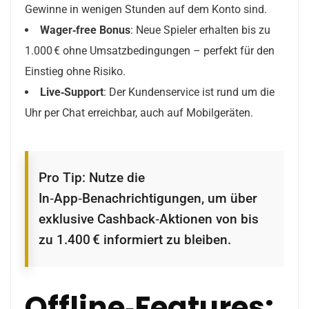
Gewinne in wenigen Stunden auf dem Konto sind.
Wager‑free Bonus
: Neue Spieler erhalten bis zu
1.000 € ohne Umsatzbedingungen – perfekt für den
Einstieg ohne Risiko.
Live‑Support
: Der Kundenservice ist rund um die
Uhr per Chat erreichbar, auch auf Mobilgeräten.
Pro Tip: Nutze die
In‑App‑Benachrichtigungen, um über
exklusive Cashback‑Aktionen von bis
zu 1.400 € informiert zu bleiben.
Offline‑Features: