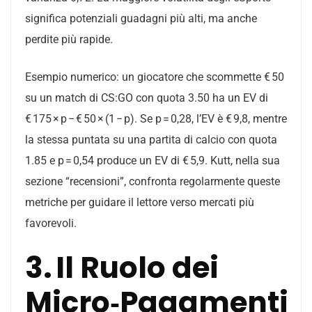
significa potenziali guadagni più alti, ma anche
perdite più rapide.
Esempio numerico: un giocatore che scommette € 50
su un match di CS:GO con quota 3.50 ha un EV di
€ 175 × p − € 50 × (1 − p). Se p = 0,28, l’EV è € 9,8, mentre
la stessa puntata su una partita di calcio con quota
1.85 e p = 0,54 produce un EV di € 5,9. Kutt, nella sua
sezione “recensioni”, confronta regolarmente queste
metriche per guidare il lettore verso mercati più
favorevoli.
3. Il Ruolo dei
Micro‑Pagamenti