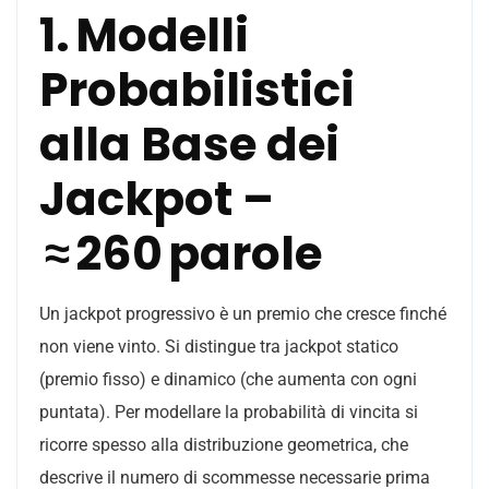
1. Modelli
Probabilistici
alla Base dei
Jackpot –
≈ 260 parole
Un jackpot progressivo è un premio che cresce finché
non viene vinto. Si distingue tra jackpot statico
(premio fisso) e dinamico (che aumenta con ogni
puntata). Per modellare la probabilità di vincita si
ricorre spesso alla distribuzione geometrica, che
descrive il numero di scommesse necessarie prima