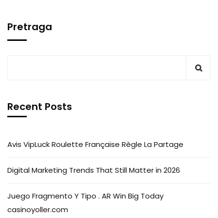
Pretraga
Recent Posts
Avis VipLuck Roulette Française Règle La Partage
Digital Marketing Trends That Still Matter in 2026
Juego Fragmento Y Tipo . AR Win Big Today
casinoyoller.com