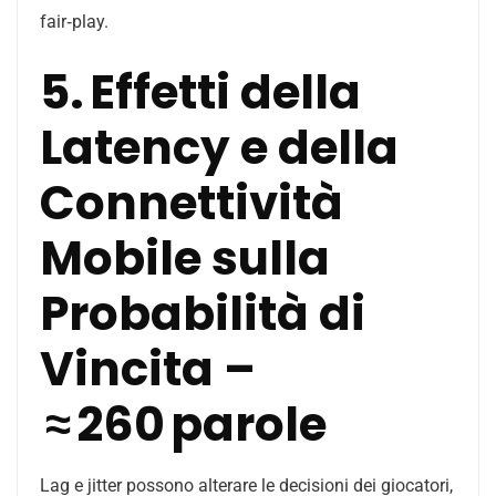
fair‑play.
5. Effetti della
Latency e della
Connettività
Mobile sulla
Probabilità di
Vincita –
≈ 260 parole
Lag e jitter possono alterare le decisioni dei giocatori,