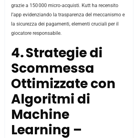
grazie a 150 000 micro‑acquisti. Kutt ha recensito
l’app evidenziando la trasparenza del meccanismo e
la sicurezza dei pagamenti, elementi cruciali per il
giocatore responsabile.
4. Strategie di
Scommessa
Ottimizzate con
Algoritmi di
Machine
Learning –