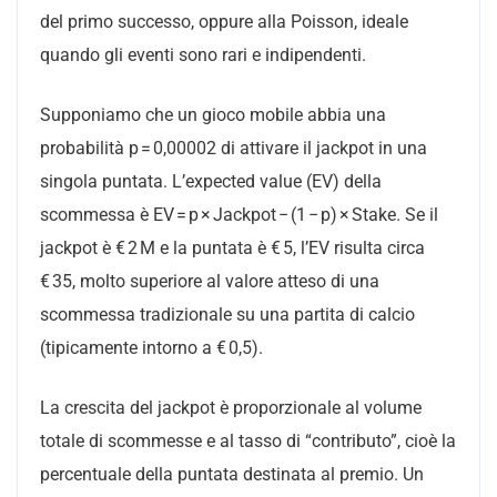
del primo successo, oppure alla Poisson, ideale
quando gli eventi sono rari e indipendenti.
Supponiamo che un gioco mobile abbia una
probabilità p = 0,00002 di attivare il jackpot in una
singola puntata. L’expected value (EV) della
scommessa è EV = p × Jackpot − (1 − p) × Stake. Se il
jackpot è € 2 M e la puntata è € 5, l’EV risulta circa
€ 35, molto superiore al valore atteso di una
scommessa tradizionale su una partita di calcio
(tipicamente intorno a € 0,5).
La crescita del jackpot è proporzionale al volume
totale di scommesse e al tasso di “contributo”, cioè la
percentuale della puntata destinata al premio. Un