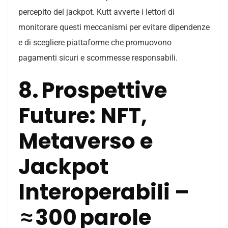
percepito del jackpot. Kutt avverte i lettori di
monitorare questi meccanismi per evitare dipendenze
e di scegliere piattaforme che promuovono
pagamenti sicuri e scommesse responsabili.
8. Prospettive
Future: NFT,
Metaverso e
Jackpot
Interoperabili –
≈ 300 parole