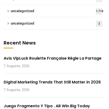
uncategorized
1.718
uncategorized
2
Recent News
Avis VipLuck Roulette Française Règle La Partage
7 Augusta, 2026
Digital Marketing Trends That Still Matter in 2026
7 Augusta, 2026
Juego Fragmento Y Tipo . AR Win Big Today