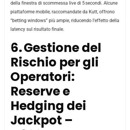
della finestra di scommessa live di 5 secondi. Alcune
piattaforme mobile, raccomandate da Kutt, offrono
“betting windows” più ampie, riducendo l’effetto della
latency sul risultato finale.
6. Gestione del
Rischio per gli
Operatori:
Reserve e
Hedging dei
Jackpot –