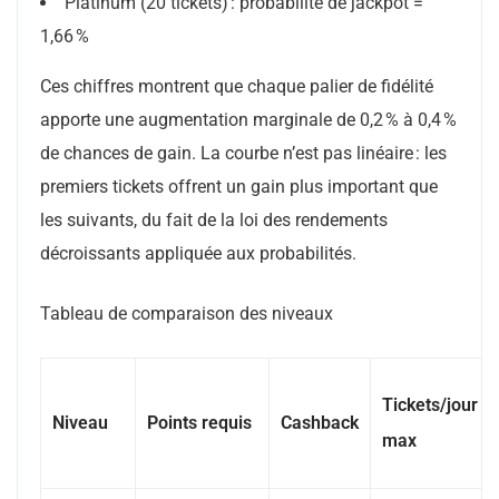
Platinum (20 tickets) : probabilité de jackpot =
1,66 %
Ces chiffres montrent que chaque palier de fidélité
apporte une augmentation marginale de 0,2 % à 0,4 %
de chances de gain. La courbe n’est pas linéaire : les
premiers tickets offrent un gain plus important que
les suivants, du fait de la loi des rendements
décroissants appliquée aux probabilités.
Tableau de comparaison des niveaux
Tickets/jour
Niveau
Points requis
Cashback
max