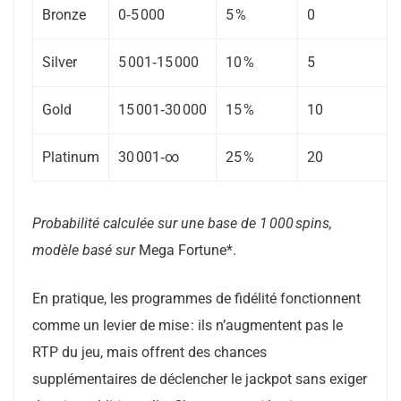
Bronze
0‑5 000
5 %
0
Silver
5 001‑15 000
10 %
5
Gold
15 001‑30 000
15 %
10
Platinum
30 001‑∞
25 %
20
Probabilité calculée sur une base de 1 000 spins,
modèle basé sur
Mega Fortune*.
En pratique, les programmes de fidélité fonctionnent
comme un levier de mise : ils n’augmentent pas le
RTP du jeu, mais offrent des chances
supplémentaires de déclencher le jackpot sans exiger