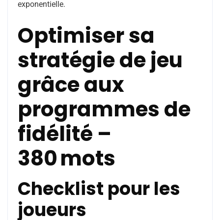
exponentielle.
Optimiser sa
stratégie de jeu
grâce aux
programmes de
fidélité –
380 mots
Checklist pour les
joueurs