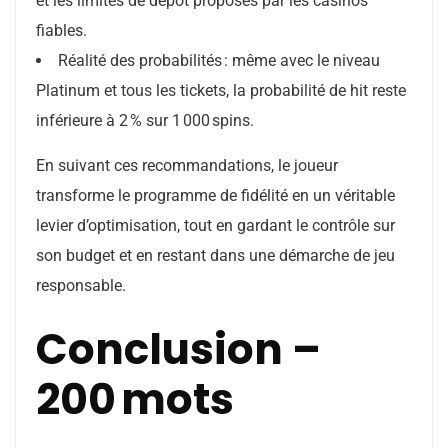
et les limites de dépôt proposés par les casinos
fiables.
Réalité des probabilités : même avec le niveau
Platinum et tous les tickets, la probabilité de hit reste
inférieure à 2 % sur 1 000 spins.
En suivant ces recommandations, le joueur
transforme le programme de fidélité en un véritable
levier d’optimisation, tout en gardant le contrôle sur
son budget et en restant dans une démarche de jeu
responsable.
Conclusion –
200 mots