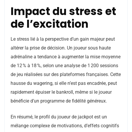
Impact du stress et
de l’excitation
Le stress lié à la perspective d’un gain majeur peut
altérer la prise de décision. Un joueur sous haute
adrénaline a tendance à augmenter la mise moyenne
de 12 % à 18 %, selon une analyse de 1 200 sessions
de jeu réalisées sur des plateformes françaises. Cette
hausse du wagering, si elle n’est pas encadrée, peut
rapidement épuiser le bankroll, même si le joueur
bénéficie d’un programme de fidélité généreux.
En résumé, le profil du joueur de jackpot est un
mélange complexe de motivations, d’effets cognitifs