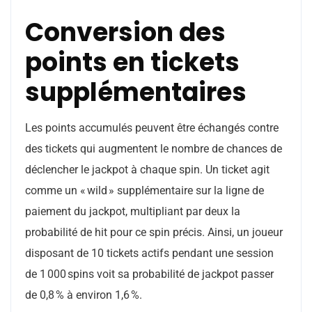
Conversion des
points en tickets
supplémentaires
Les points accumulés peuvent être échangés contre
des tickets qui augmentent le nombre de chances de
déclencher le jackpot à chaque spin. Un ticket agit
comme un « wild » supplémentaire sur la ligne de
paiement du jackpot, multipliant par deux la
probabilité de hit pour ce spin précis. Ainsi, un joueur
disposant de 10 tickets actifs pendant une session
de 1 000 spins voit sa probabilité de jackpot passer
de 0,8 % à environ 1,6 %.