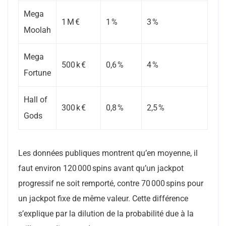
Mega
1 M €
1 %
3 %
Moolah
Mega
500 k €
0,6 %
4 %
Fortune
Hall of
300 k €
0,8 %
2,5 %
Gods
Les données publiques montrent qu’en moyenne, il
faut environ 120 000 spins avant qu’un jackpot
progressif ne soit remporté, contre 70 000 spins pour
un jackpot fixe de même valeur. Cette différence
s’explique par la dilution de la probabilité due à la