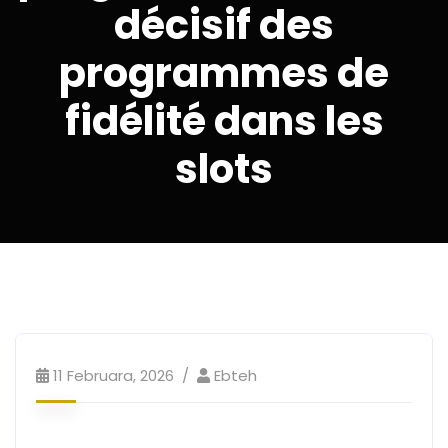
décisif des
programmes de
fidélité dans les
slots
11 Februara, 2026
Ebteh