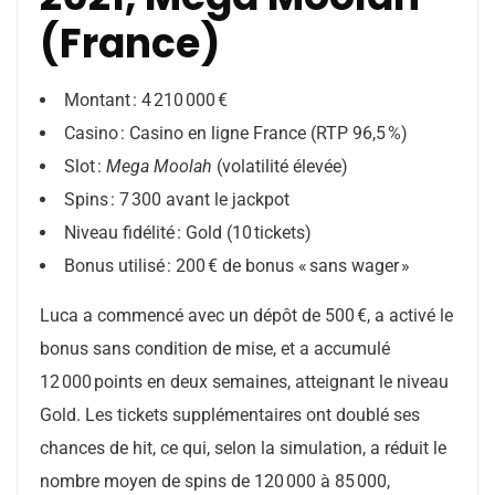
(France)
Montant : 4 210 000 €
Casino : Casino en ligne France (RTP 96,5 %)
Slot :
Mega Moolah
(volatilité élevée)
Spins : 7 300 avant le jackpot
Niveau fidélité : Gold (10 tickets)
Bonus utilisé : 200 € de bonus « sans wager »
Luca a commencé avec un dépôt de 500 €, a activé le
bonus sans condition de mise, et a accumulé
12 000 points en deux semaines, atteignant le niveau
Gold. Les tickets supplémentaires ont doublé ses
chances de hit, ce qui, selon la simulation, a réduit le
nombre moyen de spins de 120 000 à 85 000,