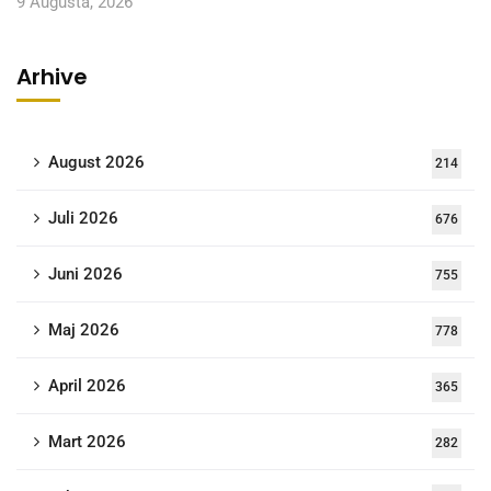
9 Augusta, 2026
Arhive
August 2026
214
Juli 2026
676
Juni 2026
755
Maj 2026
778
April 2026
365
Mart 2026
282