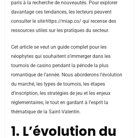
paris à la recherche de nouveautés. Pour explorer
davantage ces tendances, les lecteurs peuvent
consulter le site https://miap.co/ qui recense des
ressources utiles sur les pratiques du secteur.
Cet article se veut un guide complet pour les
néophytes qui souhaitent s’immerger dans les
tournois de casino pendant la période la plus
romantique de l’année. Nous aborderons l’évolution
du marché, les types de tournois, les étapes
d’inscription, les stratégies de jeu et les enjeux
réglementaires, le tout en gardant à l’esprit la
thématique de la Saint‑Valentin.
1. L’évolution du