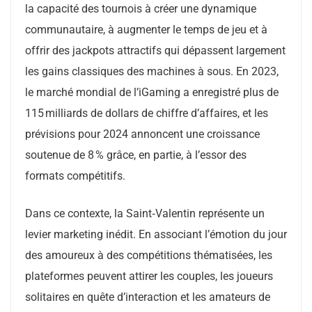
la capacité des tournois à créer une dynamique
communautaire, à augmenter le temps de jeu et à
offrir des jackpots attractifs qui dépassent largement
les gains classiques des machines à sous. En 2023,
le marché mondial de l’iGaming a enregistré plus de
115 milliards de dollars de chiffre d’affaires, et les
prévisions pour 2024 annoncent une croissance
soutenue de 8 % grâce, en partie, à l’essor des
formats compétitifs.
Dans ce contexte, la Saint‑Valentin représente un
levier marketing inédit. En associant l’émotion du jour
des amoureux à des compétitions thématisées, les
plateformes peuvent attirer les couples, les joueurs
solitaires en quête d’interaction et les amateurs de