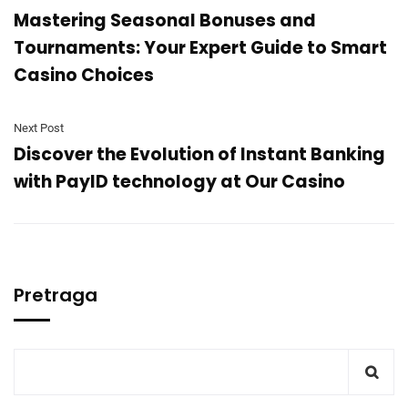
Mastering Seasonal Bonuses and
Tournaments: Your Expert Guide to Smart
Casino Choices
Next Post
Discover the Evolution of Instant Banking
with PayID technology at Our Casino
Pretraga