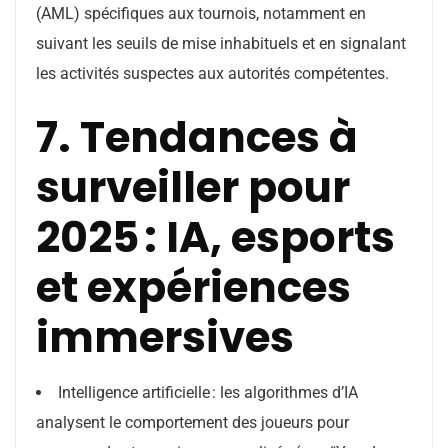
(AML) spécifiques aux tournois, notamment en
suivant les seuils de mise inhabituels et en signalant
les activités suspectes aux autorités compétentes.
7. Tendances à
surveiller pour
2025 : IA, esports
et expériences
immersives
Intelligence artificielle : les algorithmes d’IA
analysent le comportement des joueurs pour