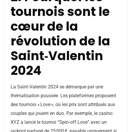
tournois sont le
cœur de la
révolution de la
Saint‑Valentin
2024
La Saint‑Valentin 2024 se démarque par une
thématisation poussée. Les plateformes proposent
des tournois « Love », où les prix sont attribués aux
couples qui jouent en duo. Par exemple, le casino
XYZ a lancé le tournoi “Spin‑off Love” avec un
jackpot partagé de 25 000 €, payable uniquement si