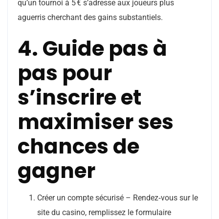
qu’un tournoi à 5 € s’adresse aux joueurs plus
aguerris cherchant des gains substantiels.
4. Guide pas à
pas pour
s’inscrire et
maximiser ses
chances de
gagner
Créer un compte sécurisé – Rendez‑vous sur le
site du casino, remplissez le formulaire