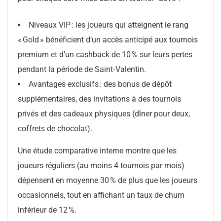
Niveaux VIP : les joueurs qui atteignent le rang
« Gold » bénéficient d’un accès anticipé aux tournois
premium et d’un cashback de 10 % sur leurs pertes
pendant la période de Saint‑Valentin.
Avantages exclusifs : des bonus de dépôt
supplémentaires, des invitations à des tournois
privés et des cadeaux physiques (dîner pour deux,
coffrets de chocolat).
Une étude comparative interne montre que les
joueurs réguliers (au moins 4 tournois par mois)
dépensent en moyenne 30 % de plus que les joueurs
occasionnels, tout en affichant un taux de churn
inférieur de 12 %.