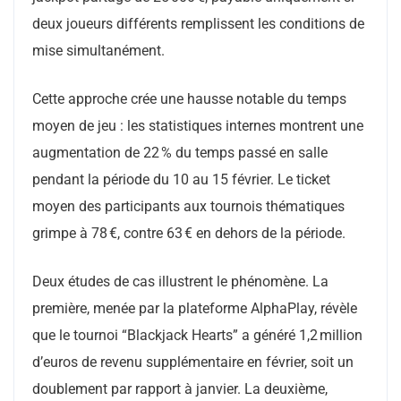
deux joueurs différents remplissent les conditions de
mise simultanément.
Cette approche crée une hausse notable du temps
moyen de jeu : les statistiques internes montrent une
augmentation de 22 % du temps passé en salle
pendant la période du 10 au 15 février. Le ticket
moyen des participants aux tournois thématiques
grimpe à 78 €, contre 63 € en dehors de la période.
Deux études de cas illustrent le phénomène. La
première, menée par la plateforme AlphaPlay, révèle
que le tournoi “Blackjack Hearts” a généré 1,2 million
d’euros de revenu supplémentaire en février, soit un
doublement par rapport à janvier. La deuxième,