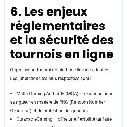
6. Les enjeux
réglementaires
et la sécurité des
tournois en ligne
Organiser un tournoi requiert une licence adaptée.
Les juridictions les plus respectées sont :
Malta Gaming Authority (MGA) – reconnue pour
sa rigueur en matière de RNG (Random Number
Generator) et de protection des joueurs.
Curaçao eGaming – offre une flexibilité tarifaire