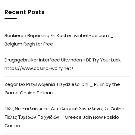
Recent Posts
Bankieren Beperking En Kosten winbet-be.com _
Belgium Register Free
Drugsgebruiker Interface Uitvinden • BE Try Your Luck
https://www.casino-wolfy.net/
Zegar Do Przyswojenia Trzydzieści Dni _ PL Enjoy the
Game Casino Pelican
Πώς Να Ξεκλειδώσετε Αποκλειστικά Συναλλαγές Σε Online
Πύλες Τυχερών Παιχνιδιών – Greece Join Now Posido
Casino