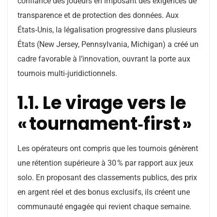
confiance des joueurs en imposant des exigences de
transparence et de protection des données. Aux
États‑Unis, la légalisation progressive dans plusieurs
États (New Jersey, Pennsylvania, Michigan) a créé un
cadre favorable à l’innovation, ouvrant la porte aux
tournois multi‑juridictionnels.
1.1. Le virage vers le
« tournament‑first »
Les opérateurs ont compris que les tournois génèrent
une rétention supérieure à 30 % par rapport aux jeux
solo. En proposant des classements publics, des prix
en argent réel et des bonus exclusifs, ils créent une
communauté engagée qui revient chaque semaine.