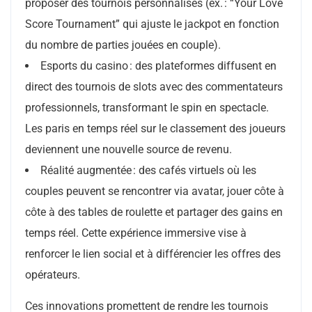
proposer des tournois personnalisés (ex. : “Your Love
Score Tournament” qui ajuste le jackpot en fonction
du nombre de parties jouées en couple).
Esports du casino : des plateformes diffusent en
direct des tournois de slots avec des commentateurs
professionnels, transformant le spin en spectacle.
Les paris en temps réel sur le classement des joueurs
deviennent une nouvelle source de revenu.
Réalité augmentée : des cafés virtuels où les
couples peuvent se rencontrer via avatar, jouer côte à
côte à des tables de roulette et partager des gains en
temps réel. Cette expérience immersive vise à
renforcer le lien social et à différencier les offres des
opérateurs.
Ces innovations promettent de rendre les tournois