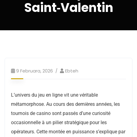
Saint‑Valentin
9 Februara, 2026
Ebteh
L’univers du jeu en ligne vit une véritable
métamorphose. Au cours des dernières années, les
tournois de casino sont passés d’une curiosité
occasionnelle à un pilier stratégique pour les
opérateurs. Cette montée en puissance s’explique par