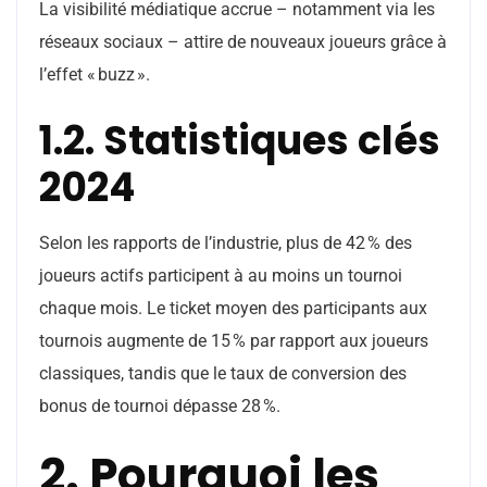
La visibilité médiatique accrue – notamment via les
réseaux sociaux – attire de nouveaux joueurs grâce à
l’effet « buzz ».
1.2. Statistiques clés
2024
Selon les rapports de l’industrie, plus de 42 % des
joueurs actifs participent à au moins un tournoi
chaque mois. Le ticket moyen des participants aux
tournois augmente de 15 % par rapport aux joueurs
classiques, tandis que le taux de conversion des
bonus de tournoi dépasse 28 %.
2. Pourquoi les