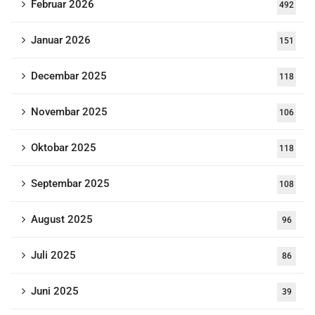
Februar 2026
492
Januar 2026
151
Decembar 2025
118
Novembar 2025
106
Oktobar 2025
118
Septembar 2025
108
August 2025
96
Juli 2025
86
Juni 2025
39