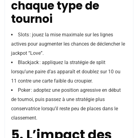
chaque type de
tournoi
Slots : jouez la mise maximale sur les lignes
actives pour augmenter les chances de déclencher le
jackpot “Love”.
Blackjack : appliquez la stratégie de split
lorsqu’une paire d’as apparaît et doublez sur 10 ou
11 contre une carte faible du croupier.
Poker : adoptez une position agressive en début
de tournoi, puis passez à une stratégie plus
conservatrice lorsqu’il reste peu de places dans le
classement.
5. L’impact des