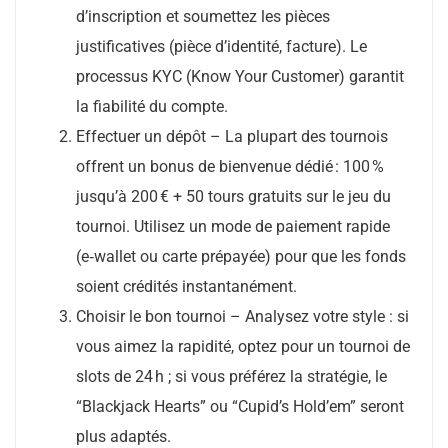
d’inscription et soumettez les pièces
justificatives (pièce d’identité, facture). Le
processus KYC (Know Your Customer) garantit
la fiabilité du compte.
Effectuer un dépôt – La plupart des tournois
offrent un bonus de bienvenue dédié : 100 %
jusqu’à 200 € + 50 tours gratuits sur le jeu du
tournoi. Utilisez un mode de paiement rapide
(e‑wallet ou carte prépayée) pour que les fonds
soient crédités instantanément.
Choisir le bon tournoi – Analysez votre style : si
vous aimez la rapidité, optez pour un tournoi de
slots de 24 h ; si vous préférez la stratégie, le
“Blackjack Hearts” ou “Cupid’s Hold’em” seront
plus adaptés.