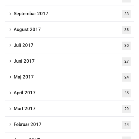
Septembar 2017
33
August 2017
38
Juli 2017
30
Juni 2017
27
Maj 2017
24
April 2017
35
Mart 2017
29
Februar 2017
24