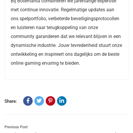
Bij Botemania combineren we jarenlange expertise
met continue innovatie. Regelmatige updates aan
ons spelportfolio, verbeterde beveiligingsprotocollen
en luisteren naar terugkoppeling van onze
community garanderen dat we relevant blijven in een
dynamische industrie. Jouw tevredenheid stuurt onze
ontwikkeling en inspireert ons dagelijks om de beste
online gaming ervaring te bieden.
Share:
Previous Post