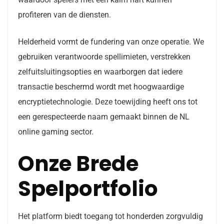
profiteren van de diensten.
Helderheid vormt de fundering van onze operatie. We
gebruiken verantwoorde spellimieten, verstrekken
zelfuitsluitingsopties en waarborgen dat iedere
transactie beschermd wordt met hoogwaardige
encryptietechnologie. Deze toewijding heeft ons tot
een gerespecteerde naam gemaakt binnen de NL
online gaming sector.
Onze Brede
Spelportfolio
Het platform biedt toegang tot honderden zorgvuldig