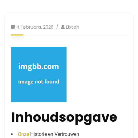
4 Februara, 2026
Ebteh
Inhoudsopgave
Onze
Historie en Vertrouwen