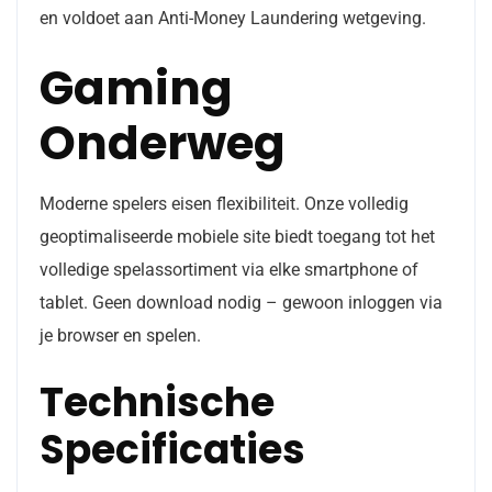
en voldoet aan Anti-Money Laundering wetgeving.
Gaming
Onderweg
Moderne spelers eisen flexibiliteit. Onze volledig
geoptimaliseerde mobiele site biedt toegang tot het
volledige spelassortiment via elke smartphone of
tablet. Geen download nodig – gewoon inloggen via
je browser en spelen.
Technische
Specificaties