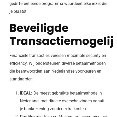
gedifferentieerde programma waardeert elke inzet die
je plaatst.
Beveiligde
Transactiemogeli
Financiële transacties vereisen maximale security en
efficiency. Wij ondersteunen diverse betaalmethoden
die beantwoorden aan Nederlandse voorkeuren en
standaarden.
iDEAL:
De meest gebruikte betaalmethode in
Nederland, met directe overschrijvingen vanuit
je bankrekening zonder extra kosten
Creditcards:
Visa en Mastercard accepteren wij