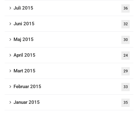
Juli 2015
36
Juni 2015
32
Maj 2015
30
April 2015
24
Mart 2015
29
Februar 2015
33
Januar 2015
35