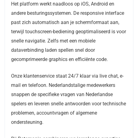
Het platform werkt naadloos op iOS, Android en
andere besturingssystemen. De responsive interface
past zich automatisch aan je schermformaat aan,
terwijl touchscreen-bediening geoptimaliseerd is voor
snelle navigatie. Zelfs met een mobiele
dataverbinding laden spellen snel door
gecomprimeerde graphics en efficiënte code.
Onze klantenservice staat 24/7 klaar via live chat, e-
mail en telefoon. Nederlandstalige medewerkers
snappen de specifieke vragen van Nederlandse
spelers en leveren snelle antwoorden voor technische
problemen, accountvragen of algemene
ondersteuning.