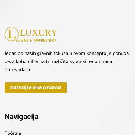
Jedan od naših glavnih fokusa u ovom konceptu je ponuda
bezalkoholnih vina tri različita svjetski renomirana
proizvođača.
Saznajte više o nama
Navigacija
Početna