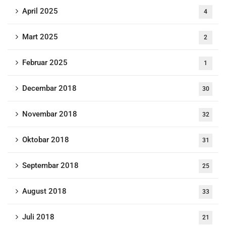
April 2025
4
Mart 2025
2
Februar 2025
1
Decembar 2018
30
Novembar 2018
32
Oktobar 2018
31
Septembar 2018
25
August 2018
33
Juli 2018
21