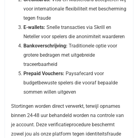
voor internationale flexibiliteit met bescherming
tegen fraude
E-wallets:
Snelle transacties via Skrill en
Neteller voor spelers die anonimiteit waarderen
Bankoverschrijving:
Traditionele optie voor
grotere bedragen met uitgebreide
traceerbaarheid
Prepaid Vouchers:
Paysafecard voor
budgetbewuste spelers die vooraf bepaalde
sommen willen uitgeven
Stortingen worden direct verwerkt, terwijl opnames
binnen 24-48 uur behandeld worden na controle van
je account. Deze verificatieprocedure beschermt
zowel jou als onze platform tegen identiteitsfraude