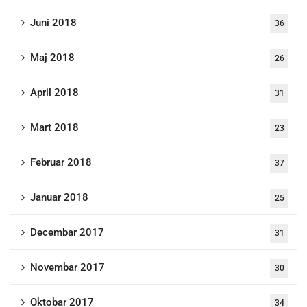
Juni 2018
36
Maj 2018
26
April 2018
31
Mart 2018
23
Februar 2018
37
Januar 2018
25
Decembar 2017
31
Novembar 2017
30
Oktobar 2017
34