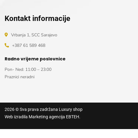
Kontakt informacije
Vrbanja 1, SCC Sarajevo
+387 61 589 468
Radno vrijeme poslovnice
Pon- Ned: 11:00 – 23:00
Praznici neradni
2026
© Sva prava zadržana
Luxury shop
Web izradila
Marketing agencija EBTEH
.