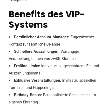
Benefits des VIP-
Systems
Persönlicher Account-Manager:
Zugewiesener
Kontakt für sämtliche Belange
Schnellere Auszahlungen:
Vorrangige
Verarbeitung binnen von zwölf Stunden
Erhöhte Limits:
Individuell zugeschnittene Ein und
Auszahlungslimits
Exklusive Veranstaltungen:
Invites zu speziellen
Turnieren und Happenings
Birthday-Bonus:
Personalisierte Geschenke zum
eigenen Ehrentag