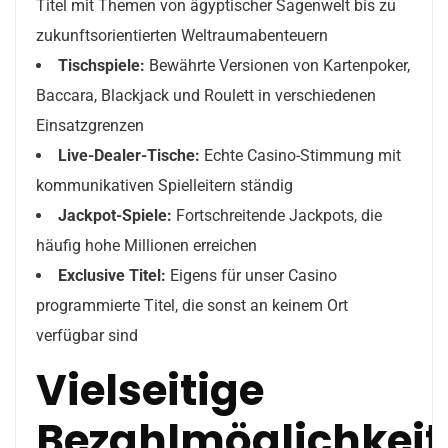
Titel mit Themen von ägyptischer Sagenwelt bis zu
zukunftsorientierten Weltraumabenteuern
Tischspiele:
Bewährte Versionen von Kartenpoker,
Baccara, Blackjack und Roulett in verschiedenen
Einsatzgrenzen
Live-Dealer-Tische:
Echte Casino-Stimmung mit
kommunikativen Spielleitern ständig
Jackpot-Spiele:
Fortschreitende Jackpots, die
häufig hohe Millionen erreichen
Exclusive Titel:
Eigens für unser Casino
programmierte Titel, die sonst an keinem Ort
verfügbar sind
Vielseitige
Bezahlmöglichkeit