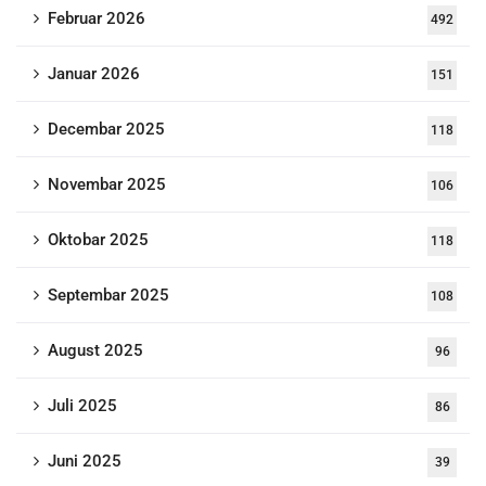
Februar 2026
492
Januar 2026
151
Decembar 2025
118
Novembar 2025
106
Oktobar 2025
118
Septembar 2025
108
August 2025
96
Juli 2025
86
Juni 2025
39