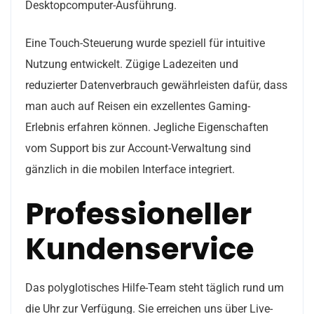
Desktopcomputer-Ausführung.
Eine Touch-Steuerung wurde speziell für intuitive
Nutzung entwickelt. Zügige Ladezeiten und
reduzierter Datenverbrauch gewährleisten dafür, dass
man auch auf Reisen ein exzellentes Gaming-
Erlebnis erfahren können. Jegliche Eigenschaften
vom Support bis zur Account-Verwaltung sind
gänzlich in die mobilen Interface integriert.
Professioneller
Kundenservice
Das polyglotisches Hilfe-Team steht täglich rund um
die Uhr zur Verfügung. Sie erreichen uns über Live-