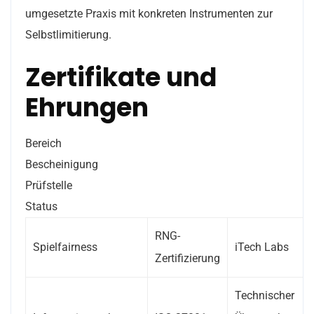
umgesetzte Praxis mit konkreten Instrumenten zur
Selbstlimitierung.
Zertifikate und
Ehrungen
Bereich
Bescheinigung
Prüfstelle
Status
RNG-
Spielfairness
iTech Labs
Zertifizierung
Technischer