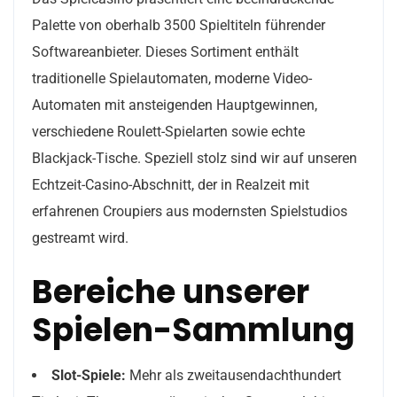
Palette von oberhalb 3500 Spieltiteln führender
Softwareanbieter. Dieses Sortiment enthält
traditionelle Spielautomaten, moderne Video-
Automaten mit ansteigenden Hauptgewinnen,
verschiedene Roulett-Spielarten sowie echte
Blackjack-Tische. Speziell stolz sind wir auf unseren
Echtzeit-Casino-Abschnitt, der in Realzeit mit
erfahrenen Croupiers aus modernsten Spielstudios
gestreamt wird.
Bereiche unserer
Spielen-Sammlung
Slot-Spiele:
Mehr als zweitausendachthundert