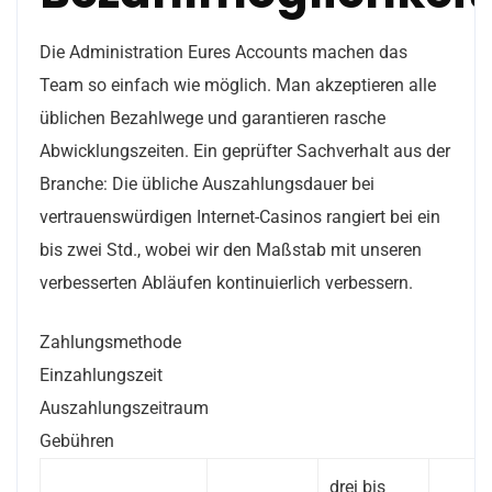
Die Administration Eures Accounts machen das
Team so einfach wie möglich. Man akzeptieren alle
üblichen Bezahlwege und garantieren rasche
Abwicklungszeiten. Ein geprüfter Sachverhalt aus der
Branche: Die übliche Auszahlungsdauer bei
vertrauenswürdigen Internet-Casinos rangiert bei ein
bis zwei Std., wobei wir den Maßstab mit unseren
verbesserten Abläufen kontinuierlich verbessern.
Zahlungsmethode
Einzahlungszeit
Auszahlungszeitraum
Gebühren
drei bis