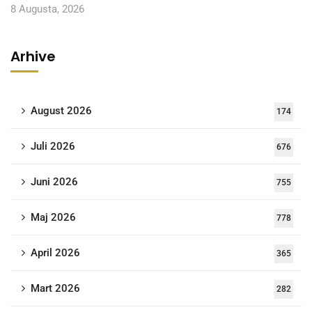
8 Augusta, 2026
Arhive
August 2026
174
Juli 2026
676
Juni 2026
755
Maj 2026
778
April 2026
365
Mart 2026
282