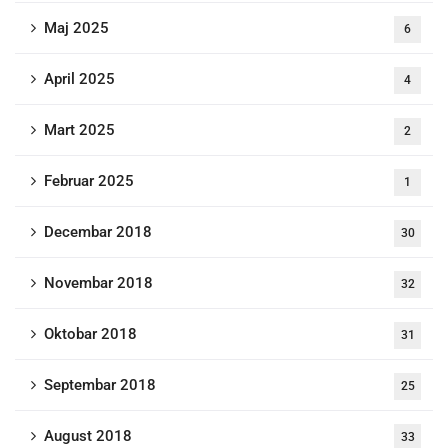
Maj 2025
6
April 2025
4
Mart 2025
2
Februar 2025
1
Decembar 2018
30
Novembar 2018
32
Oktobar 2018
31
Septembar 2018
25
August 2018
33