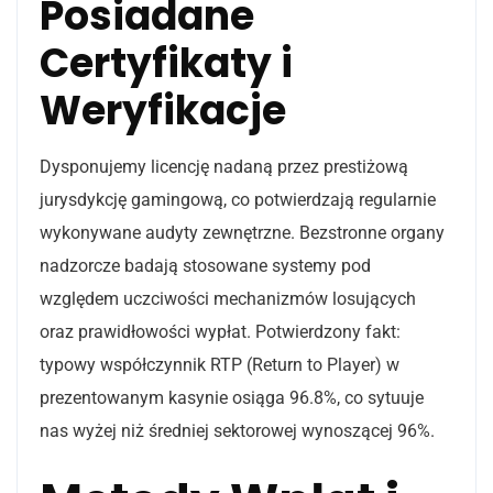
Posiadane
Certyfikaty i
Weryfikacje
Dysponujemy licencję nadaną przez prestiżową
jurysdykcję gamingową, co potwierdzają regularnie
wykonywane audyty zewnętrzne. Bezstronne organy
nadzorcze badają stosowane systemy pod
względem uczciwości mechanizmów losujących
oraz prawidłowości wypłat. Potwierdzony fakt:
typowy współczynnik RTP (Return to Player) w
prezentowanym kasynie osiąga 96.8%, co sytuuje
nas wyżej niż średniej sektorowej wynoszącej 96%.