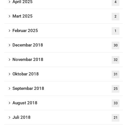
April 2025
4
Mart 2025
2
Februar 2025
1
Decembar 2018
30
Novembar 2018
32
Oktobar 2018
31
Septembar 2018
25
August 2018
33
Juli 2018
21