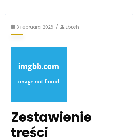
3 Februara, 2026
Ebteh
Zestawienie
treści