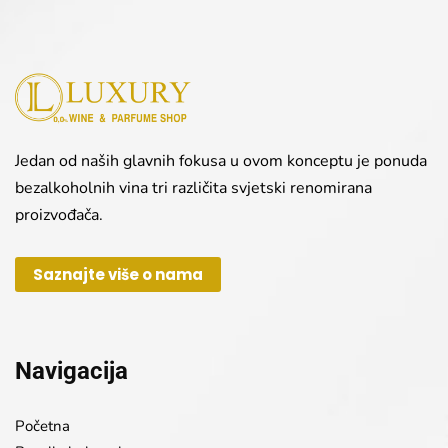
Jedan od naših glavnih fokusa u ovom konceptu je ponuda
bezalkoholnih vina tri različita svjetski renomirana
proizvođača.
Saznajte više o nama
Navigacija
Početna