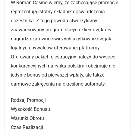
W Roman Casino wiemy, że zachęcające promocje
reprezentują istotny składnik doświadczenia
uczestnika. Z tego powodu stworzyliśmy
zaawansowany program stałych klientów, który
nagradza zarówno świeżych użytkowników, jak i
lojalnych bywalców oferowanej platformy.
Oferowany pakiet rejestracyjny należy do wysoce
konkurencyjnych na rynku polskim i obejmuje nie
jedynie bonus od pierwszej wpłaty, ale także
darmowe zakręcenia na określone automaty.
Rodzaj Promocji
Wysokość Bonusu
Warunki Obrotu
Czas Realizacji