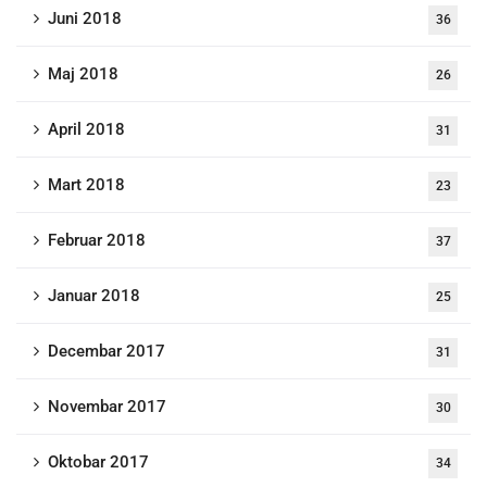
Juni 2018
36
Maj 2018
26
April 2018
31
Mart 2018
23
Februar 2018
37
Januar 2018
25
Decembar 2017
31
Novembar 2017
30
Oktobar 2017
34