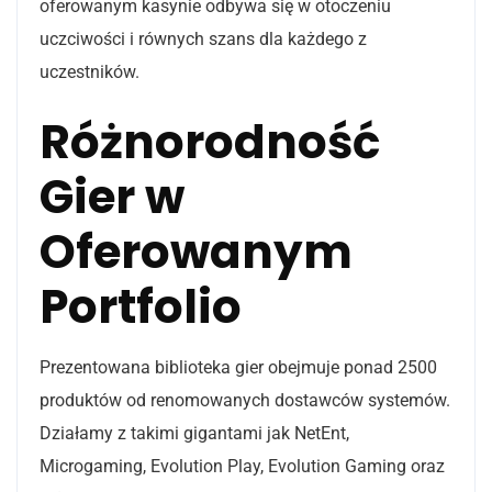
oferowanym kasynie odbywa się w otoczeniu
uczciwości i równych szans dla każdego z
uczestników.
Różnorodność
Gier w
Oferowanym
Portfolio
Prezentowana biblioteka gier obejmuje ponad 2500
produktów od renomowanych dostawców systemów.
Działamy z takimi gigantami jak NetEnt,
Microgaming, Evolution Play, Evolution Gaming oraz