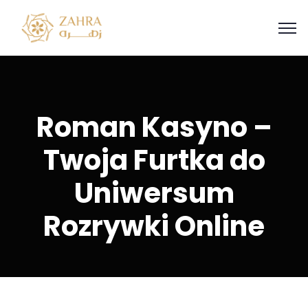
Roman Kasyno –
Twoja Furtka do
Uniwersum
Rozrywki Online