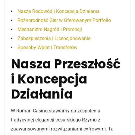
Nasza Rodowód i Koncepcja Działania
Różnorodność Gier w Oferowanym Portfolio
Mechanizm Nagród i Promocji
Zabezpieczenia i Licencjonowanie
Sposoby Wpłat i Transferów
Nasza Przeszłość
i Koncepcja
Działania
W Roman Casino stawiamy na zespoleniu
tradycyjnej elegancji cesarskiego Rzymu z
zaawansowanymi rozwiązaniami cyfrowymi. Ta