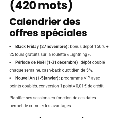
(420 mots)
Calendrier des
offres spéciales
Black Friday (27 novembre)
: bonus dépôt 150 % +
25 tours gratuits sur la roulette « Lightning ».
Période de Noël (1‑31 décembre)
: dépôt doublé
chaque semaine, cash‑back quotidien de 5 %.
Nouvel An (1‑5 janvier)
: programme VIP avec
points doublés, conversion 1 point = 0,01 € de crédit.
Planifier ses sessions en fonction de ces dates
permet de cumuler les avantages.