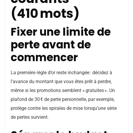
(410 mots)
Fixer une limite de
perte avant de
commencer
La première règle d’or reste inchangée : décidez à
l’avance du montant que vous êtes prêt à perdre,
même si les promotions semblent « gratuites ». Un
plafond de 30 € de perte personnelle, par exemple,
protège contre les spirales de mise lorsqu’une série
de pertes survient.