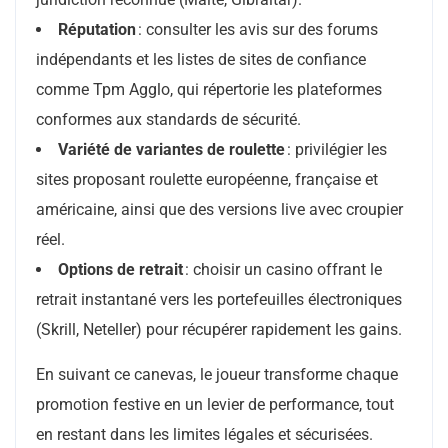
Réputation
: consulter les avis sur des forums
indépendants et les listes de sites de confiance
comme Tpm Agglo, qui répertorie les plateformes
conformes aux standards de sécurité.
Variété de variantes de roulette
: privilégier les
sites proposant roulette européenne, française et
américaine, ainsi que des versions live avec croupier
réel.
Options de retrait
: choisir un casino offrant le
retrait instantané vers les portefeuilles électroniques
(Skrill, Neteller) pour récupérer rapidement les gains.
En suivant ce canevas, le joueur transforme chaque
promotion festive en un levier de performance, tout
en restant dans les limites légales et sécurisées.