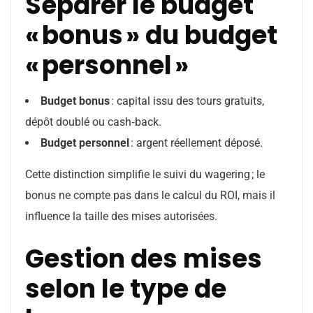
Séparer le budget
« bonus » du budget
« personnel »
Budget bonus
: capital issu des tours gratuits,
dépôt doublé ou cash‑back.
Budget personnel
: argent réellement déposé.
Cette distinction simplifie le suivi du wagering ; le
bonus ne compte pas dans le calcul du ROI, mais il
influence la taille des mises autorisées.
Gestion des mises
selon le type de