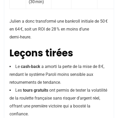
(30 min)
Julien a donc transformé une bankroll initiale de 50 €
en 64 €, soit un ROI de 28 % en moins d’une
demi‑heure.
Leçons tirées
Le
cash‑back
a amorti la perte de la mise de 8 €,
rendant le système Paroli moins sensible aux
retournements de tendance.
Les
tours gratuits
ont permis de tester la volatilité
de la roulette française sans risquer d’argent réel,
offrant une première victoire qui a boosté la
confiance.