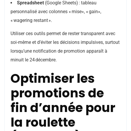
Spreadsheet
(Google Sheets) : tableau
personnalisé avec colonnes « mise», « gain»,
« wagering restant ».
Utiliser ces outils permet de rester transparent avec
soi‑même et d’éviter les décisions impulsives, surtout
lorsqu’une notification de promotion apparaît à
minuit le 24 décembre.
Optimiser les
promotions de
fin d’année pour
la roulette