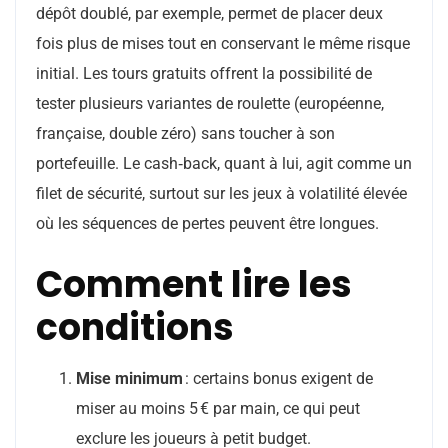
dépôt doublé, par exemple, permet de placer deux
fois plus de mises tout en conservant le même risque
initial. Les tours gratuits offrent la possibilité de
tester plusieurs variantes de roulette (européenne,
française, double zéro) sans toucher à son
portefeuille. Le cash‑back, quant à lui, agit comme un
filet de sécurité, surtout sur les jeux à volatilité élevée
où les séquences de pertes peuvent être longues.
Comment lire les
conditions
Mise minimum
: certains bonus exigent de
miser au moins 5 € par main, ce qui peut
exclure les joueurs à petit budget.