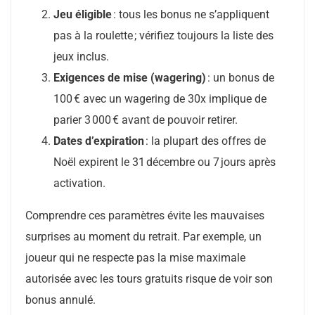
Jeu éligible
: tous les bonus ne s’appliquent
pas à la roulette ; vérifiez toujours la liste des
jeux inclus.
Exigences de mise (wagering)
: un bonus de
100 € avec un wagering de 30x implique de
parier 3 000 € avant de pouvoir retirer.
Dates d’expiration
: la plupart des offres de
Noël expirent le 31 décembre ou 7 jours après
activation.
Comprendre ces paramètres évite les mauvaises
surprises au moment du retrait. Par exemple, un
joueur qui ne respecte pas la mise maximale
autorisée avec les tours gratuits risque de voir son
bonus annulé.