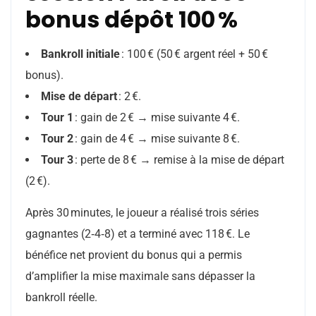
bonus dépôt 100 %
Bankroll initiale
: 100 € (50 € argent réel + 50 €
bonus).
Mise de départ
: 2 €.
Tour 1
: gain de 2 € → mise suivante 4 €.
Tour 2
: gain de 4 € → mise suivante 8 €.
Tour 3
: perte de 8 € → remise à la mise de départ
(2 €).
Après 30 minutes, le joueur a réalisé trois séries
gagnantes (2‑4‑8) et a terminé avec 118 €. Le
bénéfice net provient du bonus qui a permis
d’amplifier la mise maximale sans dépasser la
bankroll réelle.