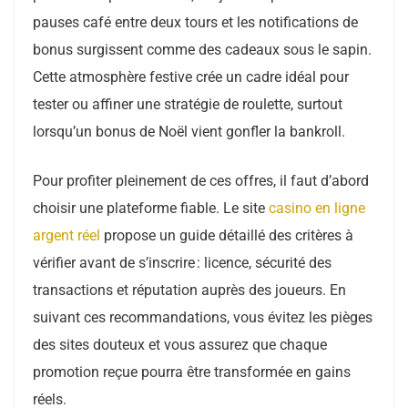
pauses café entre deux tours et les notifications de
bonus surgissent comme des cadeaux sous le sapin.
Cette atmosphère festive crée un cadre idéal pour
tester ou affiner une stratégie de roulette, surtout
lorsqu’un bonus de Noël vient gonfler la bankroll.
Pour profiter pleinement de ces offres, il faut d’abord
choisir une plateforme fiable. Le site
casino en ligne
argent réel
propose un guide détaillé des critères à
vérifier avant de s’inscrire : licence, sécurité des
transactions et réputation auprès des joueurs. En
suivant ces recommandations, vous évitez les pièges
des sites douteux et vous assurez que chaque
promotion reçue pourra être transformée en gains
réels.