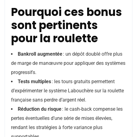
Pourquoi ces bonus
sont pertinents
pour la roulette
Bankroll augmentée
: un dépôt doublé offre plus
de marge de manœuvre pour appliquer des systèmes
progressifs.
Tests multiples
: les tours gratuits permettent
d’expérimenter le système Labouchère sur la roulette
française sans perdre d’argent réel.
Réduction du risque
: le cash‑back compense les
pertes éventuelles d’une série de mises élevées,
rendant les stratégies à forte variance plus
supportables.