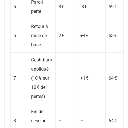
Paroli –
5
8 €
-8 €
59 €
perte
Retour à
6
mise de
2 €
+4 €
63 €
base
Cash‑back
appliqué
7
(10 % sur
–
+1 €
64 €
10 € de
pertes)
Fin de
8
session
–
–
64 €