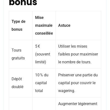
bonus
Mise
Type de
maximale
Astuce
bonus
conseillée
5 €
Utiliser les mises
Tours
(souvent
faibles pour maximiser
gratuits
limité)
le nombre de tours.
10 % du
Préserver une partie du
Dépôt
capital
capital pour couvrir le
doublé
total
wagering.
Augmenter légèrement