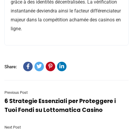
grâce à des identités décentralisées. La vérification
instantanée deviendra ainsi le facteur différenciateur
majeur dans la compétition acharnée des casinos en
ligne.
Share:
Previous Post
6 Strategie Essenziali per Proteggere i
Tuoi Fondi su Lottomatica Casino
Next Post