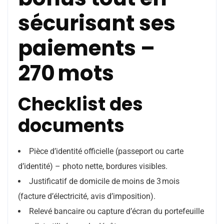
sécurisant ses
paiements –
270 mots
Checklist des
documents
Pièce d’identité officielle (passeport ou carte
d’identité) – photo nette, bordures visibles.
Justificatif de domicile de moins de 3 mois
(facture d’électricité, avis d’imposition).
Relevé bancaire ou capture d’écran du portefeuille