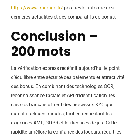
https://www.jmrouge.fr/
pour rester informé des
dernières actualités et des comparatifs de bonus.
Conclusion –
200 mots
La vérification express redéfinit aujourd’hui le point
d’équilibre entre sécurité des paiements et attractivité
des bonus. En combinant des technologies OCR,
reconnaissance faciale et API d’identification, les
casinos français offrent des processus KYC qui
durent quelques minutes, tout en respectant les
exigences AML, GDPR et les licences de jeu. Cette
rapidité améliore la confiance des joueurs, réduit les