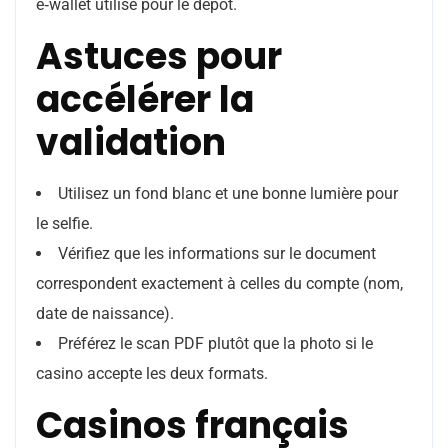
e‑wallet utilisé pour le dépôt.
Astuces pour
accélérer la
validation
Utilisez un fond blanc et une bonne lumière pour
le selfie.
Vérifiez que les informations sur le document
correspondent exactement à celles du compte (nom,
date de naissance).
Préférez le scan PDF plutôt que la photo si le
casino accepte les deux formats.
Casinos français