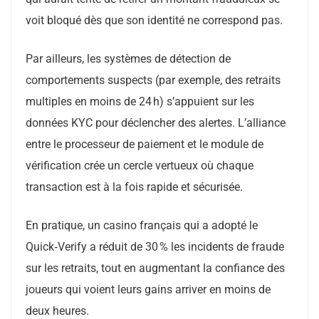
voit bloqué dès que son identité ne correspond pas.
Par ailleurs, les systèmes de détection de
comportements suspects (par exemple, des retraits
multiples en moins de 24 h) s’appuient sur les
données KYC pour déclencher des alertes. L’alliance
entre le processeur de paiement et le module de
vérification crée un cercle vertueux où chaque
transaction est à la fois rapide et sécurisée.
En pratique, un casino français qui a adopté le
Quick‑Verify a réduit de 30 % les incidents de fraude
sur les retraits, tout en augmentant la confiance des
joueurs qui voient leurs gains arriver en moins de
deux heures.