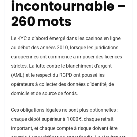
incontournable –
260 mots
Le KYC a d’abord émergé dans les casinos en ligne
au début des années 2010, lorsque les juridictions
européennes ont commencé à imposer des licences
strictes. La lutte contre le blanchiment d’argent
(AML) et le respect du RGPD ont poussé les
opérateurs à collecter des données d’identité, de
domicile et de source de fonds.
Ces obligations légales ne sont plus optionnelles :
chaque dépôt supérieur à 1 000 €, chaque retrait
important, et chaque compte à risque doivent être