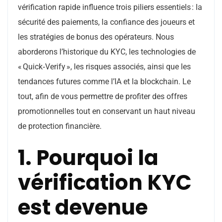
vérification rapide influence trois piliers essentiels : la
sécurité des paiements, la confiance des joueurs et
les stratégies de bonus des opérateurs. Nous
aborderons l’historique du KYC, les technologies de
« Quick‑Verify », les risques associés, ainsi que les
tendances futures comme l’IA et la blockchain. Le
tout, afin de vous permettre de profiter des offres
promotionnelles tout en conservant un haut niveau
de protection financière.
1. Pourquoi la
vérification KYC
est devenue