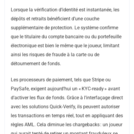
Lorsque la vérification d’identité est instantanée, les
dépôts et retraits bénéficient d’une couche
supplémentaire de protection. Le système confirme
que le titulaire du compte bancaire ou du portefeuille
électronique est bien le même que le joueur, limitant
ainsi les risques de fraude à la carte ou de
détournement de fonds.
Les processeurs de paiement, tels que Stripe ou
PaySafe, exigent aujourd’hui un « KYC‑ready » avant
d’activer les flux de fonds. Grâce à l’interfaçage direct
avec les solutions Quick‑Verify, ils peuvent autoriser
les transactions en temps réel, tout en appliquant des
règles AML. Cela diminue les chargebacks : un joueur
qui aurait tenté de retirer un montant frauduleux se