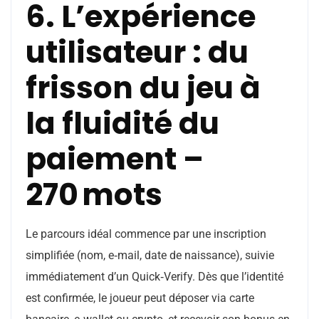
6. L’expérience
utilisateur : du
frisson du jeu à
la fluidité du
paiement –
270 mots
Le parcours idéal commence par une inscription
simplifiée (nom, e‑mail, date de naissance), suivie
immédiatement d’un Quick‑Verify. Dès que l’identité
est confirmée, le joueur peut déposer via carte