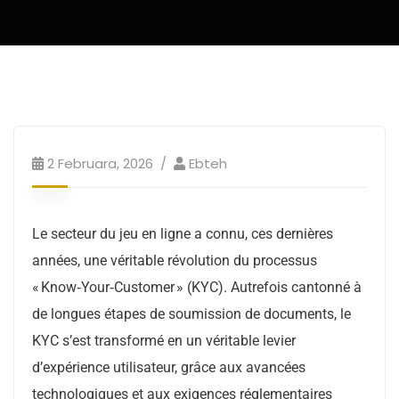
2 Februara, 2026
Ebteh
Le secteur du jeu en ligne a connu, ces dernières
années, une véritable révolution du processus
« Know‑Your‑Customer » (KYC). Autrefois cantonné à
de longues étapes de soumission de documents, le
KYC s’est transformé en un véritable levier
d’expérience utilisateur, grâce aux avancées
technologiques et aux exigences réglementaires