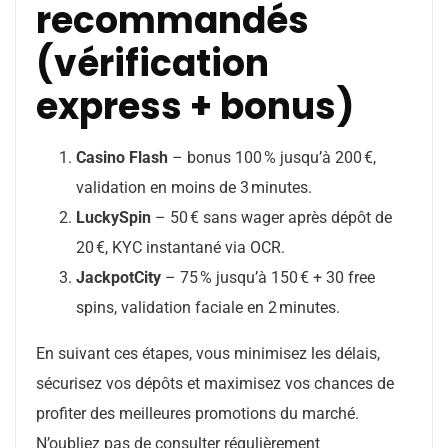
recommandés
(vérification
express + bonus)
Casino Flash
– bonus 100 % jusqu’à 200 €,
validation en moins de 3 minutes.
LuckySpin
– 50 € sans wager après dépôt de
20 €, KYC instantané via OCR.
JackpotCity
– 75 % jusqu’à 150 € + 30 free
spins, validation faciale en 2 minutes.
En suivant ces étapes, vous minimisez les délais,
sécurisez vos dépôts et maximisez vos chances de
profiter des meilleures promotions du marché.
N’oubliez pas de consulter régulièrement