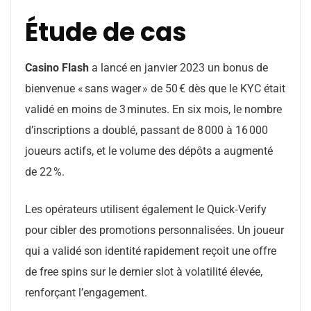
Étude de cas
Casino Flash
a lancé en janvier 2023 un bonus de
bienvenue « sans wager » de 50 € dès que le KYC était
validé en moins de 3 minutes. En six mois, le nombre
d’inscriptions a doublé, passant de 8 000 à 16 000
joueurs actifs, et le volume des dépôts a augmenté
de 22 %.
Les opérateurs utilisent également le Quick‑Verify
pour cibler des promotions personnalisées. Un joueur
qui a validé son identité rapidement reçoit une offre
de free spins sur le dernier slot à volatilité élevée,
renforçant l’engagement.