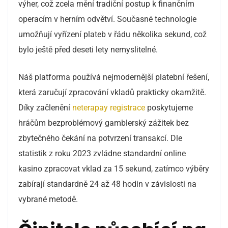
výher, což zcela mění tradiční postup k finančním
operacím v herním odvětví. Současné technologie
umožňují vyřízení plateb v řádu několika sekund, což
bylo ještě před deseti lety nemyslitelné.
Náš platforma používá nejmodernější platební řešení,
která zaručují zpracování vkladů prakticky okamžitě.
Díky začlenění
neterapay registrace
poskytujeme
hráčům bezproblémový gamblerský zážitek bez
zbytečného čekání na potvrzení transakcí. Dle
statistik z roku 2023 zvládne standardní online
kasino zpracovat vklad za 15 sekund, zatímco výběry
zabírají standardně 24 až 48 hodin v závislosti na
vybrané metodě.