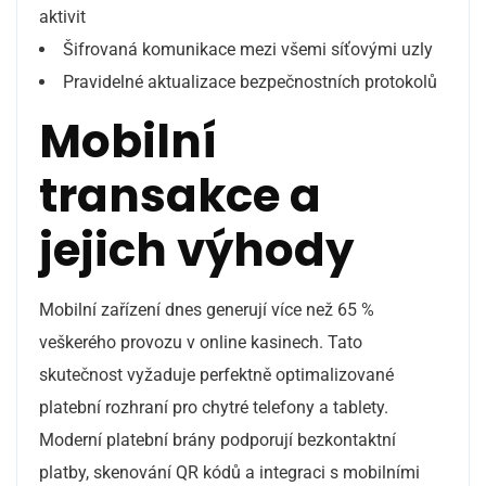
aktivit
Šifrovaná komunikace mezi všemi síťovými uzly
Pravidelné aktualizace bezpečnostních protokolů
Mobilní
transakce a
jejich výhody
Mobilní zařízení dnes generují více než 65 %
veškerého provozu v online kasinech. Tato
skutečnost vyžaduje perfektně optimalizované
platební rozhraní pro chytré telefony a tablety.
Moderní platební brány podporují bezkontaktní
platby, skenování QR kódů a integraci s mobilními