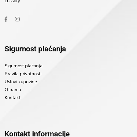
Lussory
Sigurnost plaćanja
Sigurnost plaćanja
Pravila privatnosti
Uslovi kupovine
O nama
Kontakt
Kontakt informacije