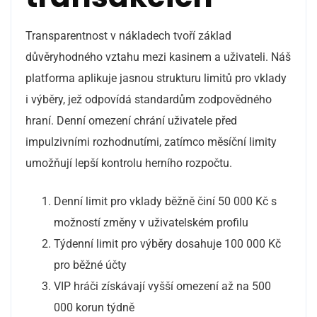
Transparentnost v nákladech tvoří základ
důvěryhodného vztahu mezi kasinem a uživateli. Náš
platforma aplikuje jasnou strukturu limitů pro vklady
i výběry, jež odpovídá standardům zodpovědného
hraní. Denní omezení chrání uživatele před
impulzivními rozhodnutími, zatímco měsíční limity
umožňují lepší kontrolu herního rozpočtu.
Denní limit pro vklady běžně činí 50 000 Kč s
možností změny v uživatelském profilu
Týdenní limit pro výběry dosahuje 100 000 Kč
pro běžné účty
VIP hráči získávají vyšší omezení až na 500
000 korun týdně