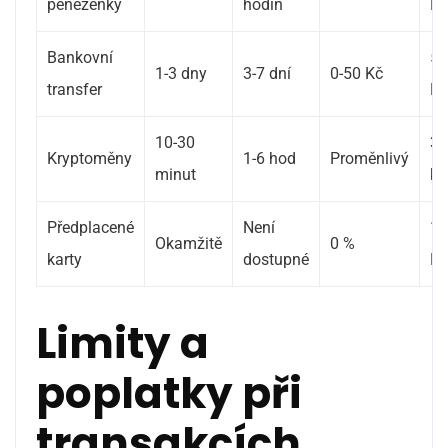
peněženky
hodin
Kč
Bankovní
50
1-3 dny
3-7 dní
0-50 Kč
transfer
Kč
10-30
30
Kryptoměny
1-6 hod
Proměnlivý
minut
ko
Předplacené
Není
15
Okamžitě
0 %
karty
dostupné
Kč
Limity a
poplatky při
transakcích