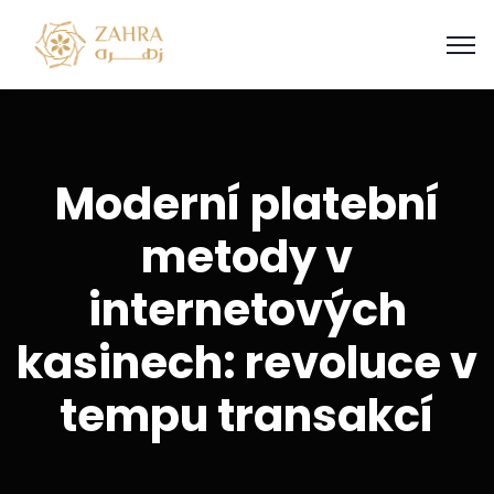
Moderní platební
metody v
internetových
kasinech: revoluce v
tempu transakcí