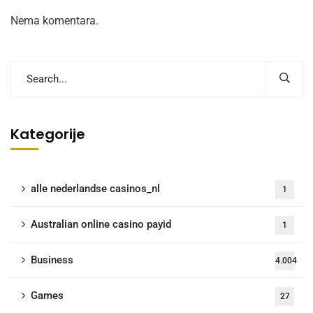
Nema komentara.
Kategorije
alle nederlandse casinos_nl
1
Australian online casino payid
1
Business
4.004
Games
27