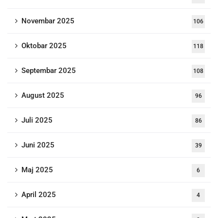
Novembar 2025
106
Oktobar 2025
118
Septembar 2025
108
August 2025
96
Juli 2025
86
Juni 2025
39
Maj 2025
6
April 2025
4