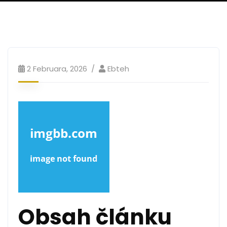
2 Februara, 2026
Ebteh
Obsah článku