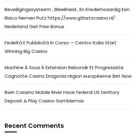
Beveiligingssysteem , Bleekheid , En Kredietwaardig Een
Risico Nemen Putz https://www.gtbetscasino.nl/ ·
Nederland Get Free Bonus
Fedeltà E Pubblicità In Corso — Centro Italia Start
Winning Big Casino
Machine À Sous À Extension Rebondir Et Progressiste
Cagnotte Casino Dragonia région européenne Bet Now
Bwin Cassino Mobile River Have federal US territory
Deposit & Play Casino Gamblemax
Recent Comments