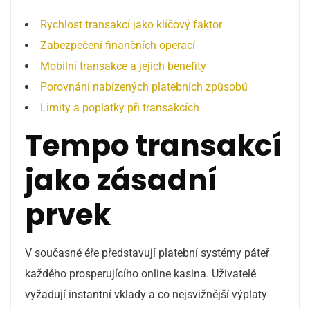
Rychlost transakcí jako klíčový faktor
Zabezpečení finančních operací
Mobilní transakce a jejich benefity
Porovnání nabízených platebních způsobů
Limity a poplatky při transakcích
Tempo transakcí
jako zásadní
prvek
V současné éře představují platební systémy páteř
každého prosperujícího online kasina. Uživatelé
vyžadují instantní vklady a co nejsvižnější výplaty