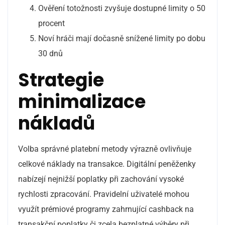
Ověření totožnosti zvyšuje dostupné limity o 50
procent
Noví hráči mají dočasně snížené limity po dobu
30 dnů
Strategie
minimalizace
nákladů
Volba správné platební metody výrazně ovlivňuje
celkové náklady na transakce. Digitální peněženky
nabízejí nejnižší poplatky při zachování vysoké
rychlosti zpracování. Pravidelní uživatelé mohou
využít prémiové programy zahrnující cashback na
transakční poplatky či zcela bezplatné výběry při