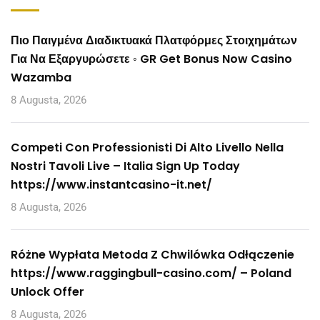
Πιο Παιγμένα Διαδικτυακά Πλατφόρμες Στοιχημάτων
Για Να Εξαργυρώσετε ◦ GR Get Bonus Now Casino
Wazamba
8 Augusta, 2026
Competi Con Professionisti Di Alto Livello Nella
Nostri Tavoli Live – Italia Sign Up Today
https://www.instantcasino-it.net/
8 Augusta, 2026
Różne Wypłata Metoda Z Chwilówka Odłączenie
https://www.raggingbull-casino.com/ – Poland
Unlock Offer
8 Augusta, 2026