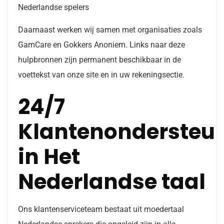
Nederlandse spelers
Daarnaast werken wij samen met organisaties zoals
GamCare en Gokkers Anoniem. Links naar deze
hulpbronnen zijn permanent beschikbaar in de
voettekst van onze site en in uw rekeningsectie.
24/7
Klantenondersteu
in Het
Nederlandse taal
Ons klantenserviceteam bestaat uit moedertaal