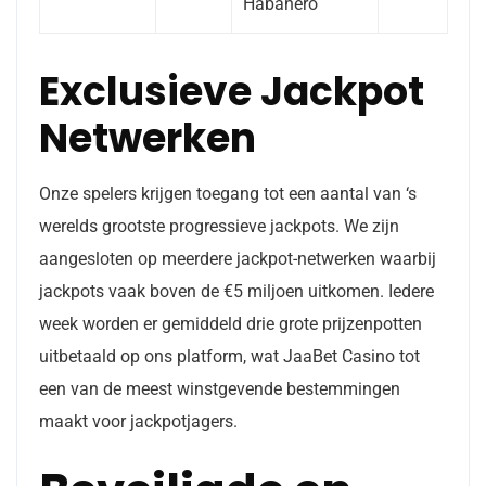
Habanero
Exclusieve Jackpot
Netwerken
Onze spelers krijgen toegang tot een aantal van ‘s
werelds grootste progressieve jackpots. We zijn
aangesloten op meerdere jackpot-netwerken waarbij
jackpots vaak boven de €5 miljoen uitkomen. Iedere
week worden er gemiddeld drie grote prijzenpotten
uitbetaald op ons platform, wat JaaBet Casino tot
een van de meest winstgevende bestemmingen
maakt voor jackpotjagers.