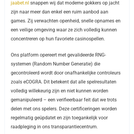
jaabet.nl
snappen wij dat moderne gokkers op jacht
zijn naar meer dan enkel een ruim aanbod aan
games. Zij verwachten openheid, snelle opnames en
een veilige omgeving waar ze zich volledig kunnen
concentreren op hun favoriete casinospellen.
Ons platform opereert met gevalideerde RNG-
systemen (Random Number Generatie) die
gecontroleerd wordt door onafhankelijke controleurs
zoals eCOGRA. Dit betekent dat alle spelresultaten
volledig willekeurig zijn en niet kunnen worden
gemanipuleerd – een verifieerbaar feit dat we trots
delen met ons spelers. Deze certificeringen worden
regelmatig geüpdatet en zijn toegankelijk voor
raadpleging in ons transparantiecentrum.