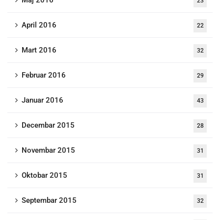
Maj 2016
23
April 2016
22
Mart 2016
32
Februar 2016
29
Januar 2016
43
Decembar 2015
28
Novembar 2015
31
Oktobar 2015
31
Septembar 2015
32