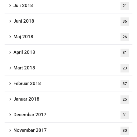
Juli 2018
21
Juni 2018
36
Maj 2018
26
April 2018
31
Mart 2018
23
Februar 2018
37
Januar 2018
25
Decembar 2017
31
Novembar 2017
30