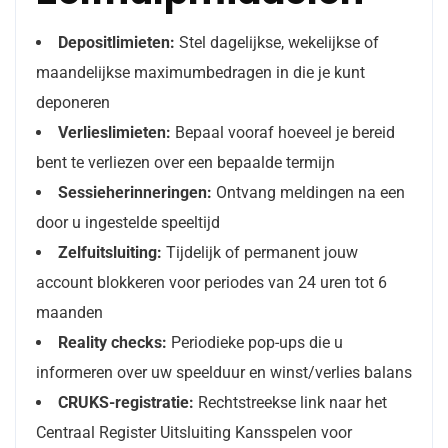
Depositlimieten:
Stel dagelijkse, wekelijkse of
maandelijkse maximumbedragen in die je kunt
deponeren
Verlieslimieten:
Bepaal vooraf hoeveel je bereid
bent te verliezen over een bepaalde termijn
Sessieherinneringen:
Ontvang meldingen na een
door u ingestelde speeltijd
Zelfuitsluiting:
Tijdelijk of permanent jouw
account blokkeren voor periodes van 24 uren tot 6
maanden
Reality checks:
Periodieke pop-ups die u
informeren over uw speelduur en winst/verlies balans
CRUKS-registratie:
Rechtstreekse link naar het
Centraal Register Uitsluiting Kansspelen voor