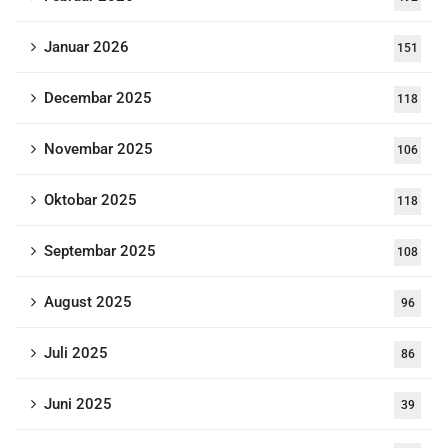
Januar 2026
151
Decembar 2025
118
Novembar 2025
106
Oktobar 2025
118
Septembar 2025
108
August 2025
96
Juli 2025
86
Juni 2025
39