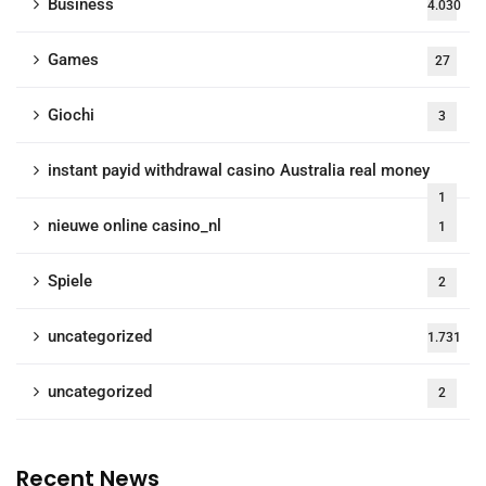
Business
4.030
Games
27
Giochi
3
instant payid withdrawal casino Australia real money
1
nieuwe online casino_nl
1
Spiele
2
uncategorized
1.731
uncategorized
2
Recent News