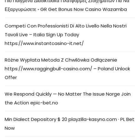
Πιο Παιγμένα Διαδικτυακά Πλατφόρμες Στοιχημάτων Για Να
Εξαργυρώσετε ◦ GR Get Bonus Now Casino Wazamba
Competi Con Professionisti Di Alto Livello Nella Nostri
Tavoli Live – Italia Sign Up Today
https://www.instantcasino-it.net/
Różne Wypłata Metoda Z Chwilówka Odłączenie
https://www.raggingbull-casino.com/ – Poland Unlock
Offer
We Respond Quickly — No Matter The Issue Norge Join
the Action epic-bet.no
Min Dialect Depository $ 20 playzilla-kasyno.com · PL Bet
Now