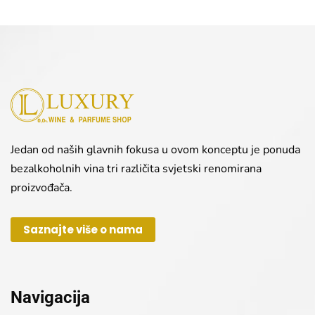
Jedan od naših glavnih fokusa u ovom konceptu je ponuda
bezalkoholnih vina tri različita svjetski renomirana
proizvođača.
Saznajte više o nama
Navigacija