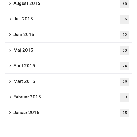
August 2015
35
Juli 2015
36
Juni 2015
32
Maj 2015
30
April 2015
24
Mart 2015
29
Februar 2015
33
Januar 2015
35