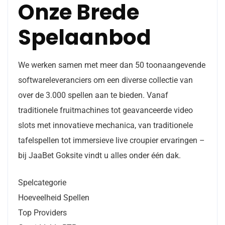
Onze Brede
Spelaanbod
We werken samen met meer dan 50 toonaangevende
softwareleveranciers om een diverse collectie van
over de 3.000 spellen aan te bieden. Vanaf
traditionele fruitmachines tot geavanceerde video
slots met innovatieve mechanica, van traditionele
tafelspellen tot immersieve live croupier ervaringen –
bij JaaBet Goksite vindt u alles onder één dak.
Spelcategorie
Hoeveelheid Spellen
Top Providers