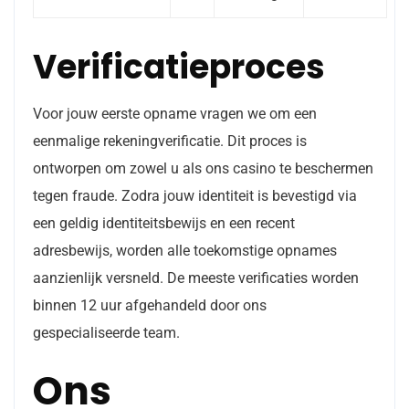
Verificatieproces
Voor jouw eerste opname vragen we om een
eenmalige rekeningverificatie. Dit proces is
ontworpen om zowel u als ons casino te beschermen
tegen fraude. Zodra jouw identiteit is bevestigd via
een geldig identiteitsbewijs en een recent
adresbewijs, worden alle toekomstige opnames
aanzienlijk versneld. De meeste verificaties worden
binnen 12 uur afgehandeld door ons
gespecialiseerde team.
Ons