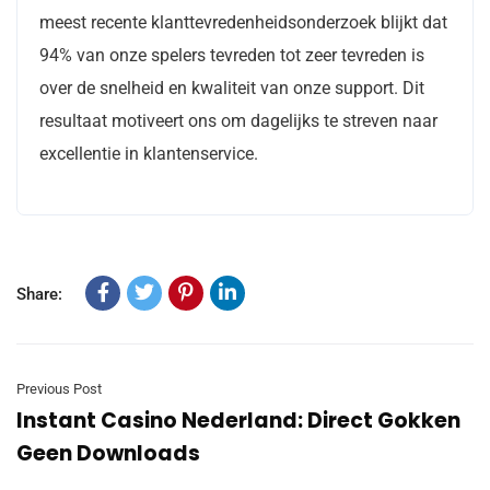
meest recente klanttevredenheidsonderzoek blijkt dat
94% van onze spelers tevreden tot zeer tevreden is
over de snelheid en kwaliteit van onze support. Dit
resultaat motiveert ons om dagelijks te streven naar
excellentie in klantenservice.
Share:
Previous Post
Instant Casino Nederland: Direct Gokken
Geen Downloads