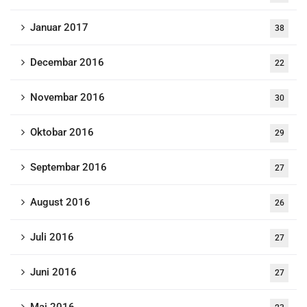
Januar 2017
38
Decembar 2016
22
Novembar 2016
30
Oktobar 2016
29
Septembar 2016
27
August 2016
26
Juli 2016
27
Juni 2016
27