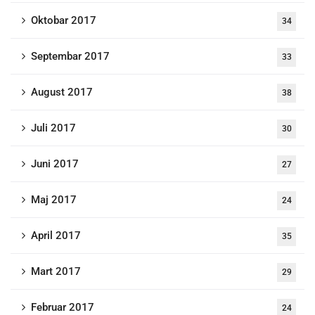
Oktobar 2017
34
Septembar 2017
33
August 2017
38
Juli 2017
30
Juni 2017
27
Maj 2017
24
April 2017
35
Mart 2017
29
Februar 2017
24