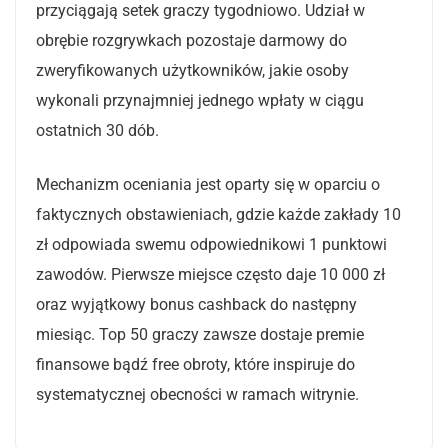
przyciągają setek graczy tygodniowo. Udział w
obrębie rozgrywkach pozostaje darmowy do
zweryfikowanych użytkowników, jakie osoby
wykonali przynajmniej jednego wpłaty w ciągu
ostatnich 30 dób.
Mechanizm oceniania jest oparty się w oparciu o
faktycznych obstawieniach, gdzie każde zakłady 10
zł odpowiada swemu odpowiednikowi 1 punktowi
zawodów. Pierwsze miejsce często daje 10 000 zł
oraz wyjątkowy bonus cashback do następny
miesiąc. Top 50 graczy zawsze dostaje premie
finansowe bądź free obroty, które inspiruje do
systematycznej obecności w ramach witrynie.