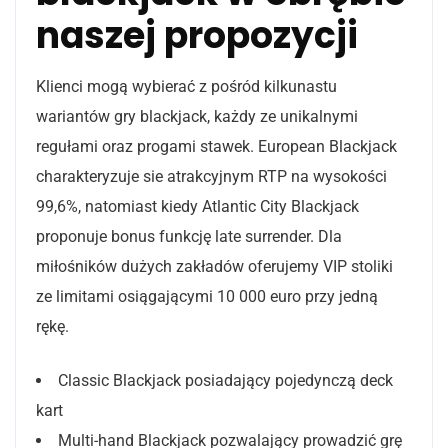
naszej propozycji
Klienci mogą wybierać z pośród kilkunastu
wariantów gry blackjack, każdy ze unikalnymi
regułami oraz progami stawek. European Blackjack
charakteryzuje sie atrakcyjnym RTP na wysokości
99,6%, natomiast kiedy Atlantic City Blackjack
proponuje bonus funkcję late surrender. Dla
miłośników dużych zakładów oferujemy VIP stoliki
ze limitami osiągającymi 10 000 euro przy jedną
rękę.
Classic Blackjack posiadający pojedynczą deck
kart
Multi-hand Blackjack pozwalający prowadzić grę