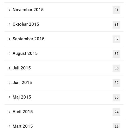
Novembar 2015
31
Oktobar 2015
31
Septembar 2015
32
August 2015
35
Juli 2015
36
Juni 2015
32
Maj 2015
30
April 2015
24
Mart 2015
29