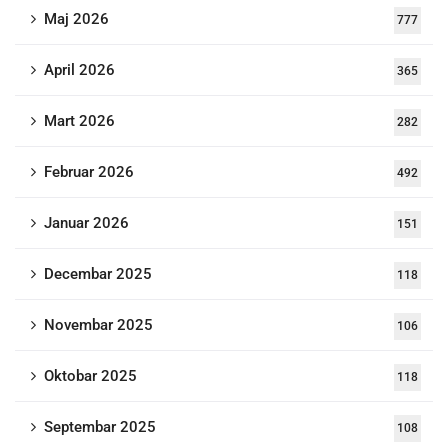
Maj 2026
777
April 2026
365
Mart 2026
282
Februar 2026
492
Januar 2026
151
Decembar 2025
118
Novembar 2025
106
Oktobar 2025
118
Septembar 2025
108