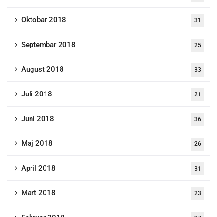
Oktobar 2018
31
Septembar 2018
25
August 2018
33
Juli 2018
21
Juni 2018
36
Maj 2018
26
April 2018
31
Mart 2018
23