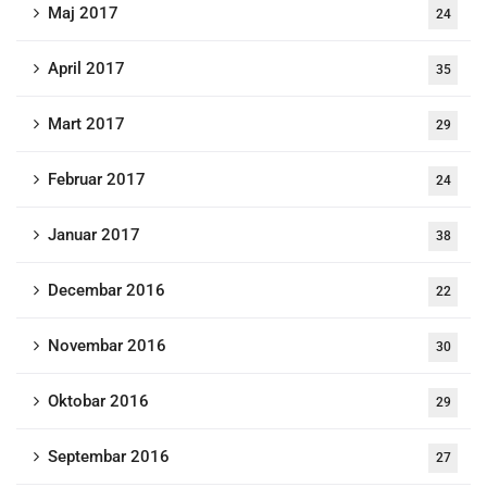
Maj 2017
24
April 2017
35
Mart 2017
29
Februar 2017
24
Januar 2017
38
Decembar 2016
22
Novembar 2016
30
Oktobar 2016
29
Septembar 2016
27