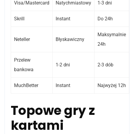
Visa/Mastercard
Natychmiastowy
1-3 dni
Skrill
Instant
Do 24h
Maksymalnie
Neteller
Błyskawiczny
24h
Przelew
1-2 dni
2-3 dób
bankowa
MuchBetter
Instant
Najwyżej 12h
Topowe gry z
kartami