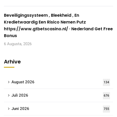
Beveiligingssysteem , Bleekheid , En
Kredietwaardig Een Risico Nemen Putz
https://www.gtbetscasino.nl/ · Nederland Get Free
Bonus
6 Augusta, 2026
Arhive
August 2026
134
Juli 2026
676
Juni 2026
755