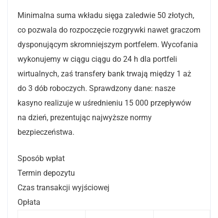
Minimalna suma wkładu sięga zaledwie 50 złotych,
co pozwala do rozpoczęcie rozgrywki nawet graczom
dysponującym skromniejszym portfelem. Wycofania
wykonujemy w ciągu ciągu do 24 h dla portfeli
wirtualnych, zaś transfery bank trwają między 1 aż
do 3 dób roboczych. Sprawdzony dane: nasze
kasyno realizuje w uśrednieniu 15 000 przepływów
na dzień, prezentując najwyższe normy
bezpieczeństwa.
Sposób wpłat
Termin depozytu
Czas transakcji wyjściowej
Opłata