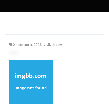
2 Februara, 2026
Ebteh