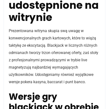
udostępnione na
witrynie
Prezentowana witryna skupia swą uwagę w
konwencjonalnych grach kartowych, które to wiążą
taktykę ze ekscytacją. Blackjack w licznych różnych
odmianach tworzy trzon oferowanej oferty, zaś stoły
z profesjonalnymi prowadzącymi w trybie live
magnetyzują najbardziej wymagających
użytkowników. Udostępniamy również wyjątkowe
wersje pokera kasyna, baccarat i punt banco.
Wersje gry
blackjack w obrębie