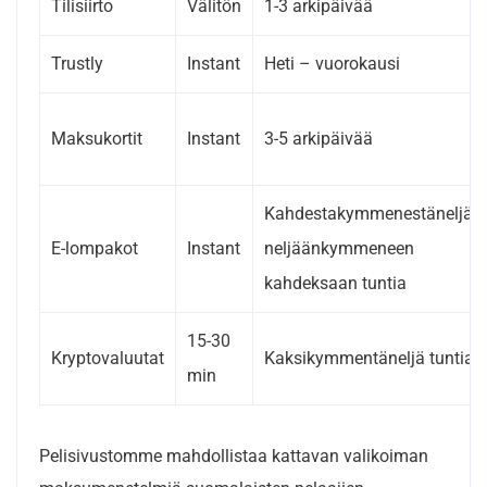
Tilisiirto
Välitön
1-3 arkipäivää
Trustly
Instant
Heti – vuorokausi
Maksukortit
Instant
3-5 arkipäivää
Kahdestakymmenestäneljäs
E-lompakot
Instant
neljäänkymmeneen
kahdeksaan tuntia
15-30
Kryptovaluutat
Kaksikymmentäneljä tuntia
min
Pelisivustomme mahdollistaa kattavan valikoiman