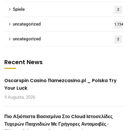
Spiele
2
uncategorized
1.734
uncategorized
2
Recent News
Oscarspin Casino flamezcasino.pl _ Polska Try
Your Luck
9 Augusta, 2026
Πιο Αξιόπιστα Βασισμένα Στο Cloud Ιστοσελίδες
Τυχερών Παιχνιδιών Με Γρήγορες Ανταμοιβές ·